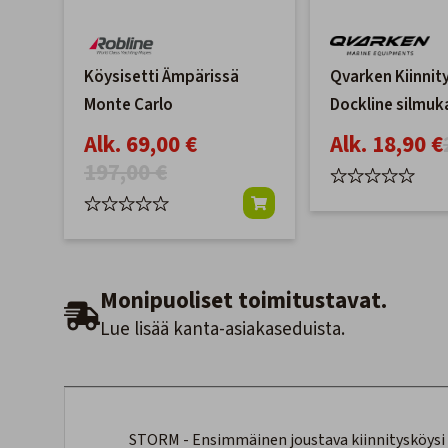
Köysisetti Ämpärissä
Qvarken Kiinnit
Monte Carlo
Dockline silmuk
14mm
Alk. 69,00 €
Alk. 18,90 €
197,00 €
Monipuoliset toimitustavat.
Lue lisää kanta-asiakaseduista.
STORM - Ensimmäinen joustava kiinnitysköysi ma