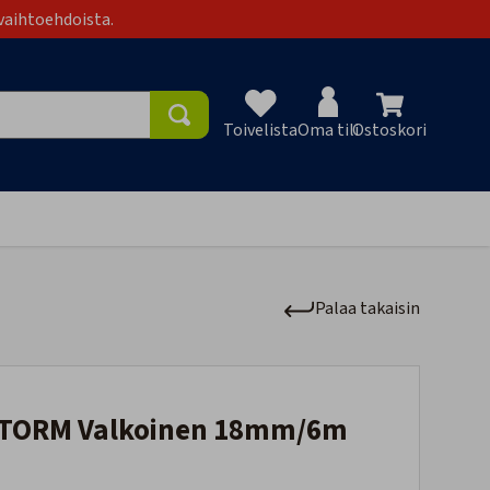
vaihtoehdoista.
Toivelista
Oma tili
Ostoskori
Toivelist
Palaa takaisin
i STORM Valkoinen 18mm/6m