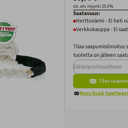
sis. alv. myynti 25.5%
Saatavuus:
Herttoniemi - Ei heti n
Verkkokauppa - Ei saat
Tilaa saapumisilmoitus s
tuotetta on jälleen saata
Tilaa saapumi
Kysy lisää tuottees