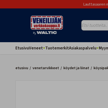
Lauttasaaren m
Etusivu
Veneet
Tuotemerkit
Asiakaspalvelu
Myym
etusivu
/
venetarvikkeet
/
köydet ja liinat
/
köysipak