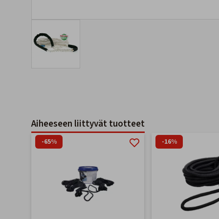
Aiheeseen liittyvät tuotteet
-65%
-16%