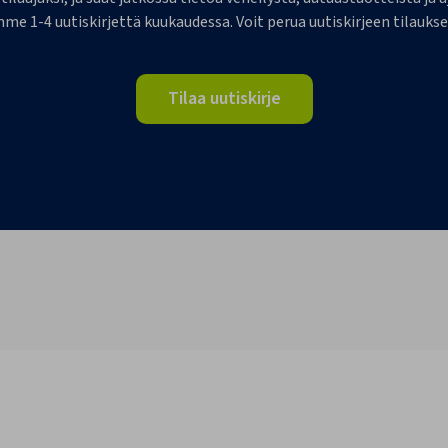
me 1-4 uutiskirjettä kuukaudessa. Voit perua uutiskirjeen tilaukse
Tilaa uutiskirje