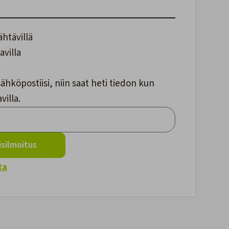
ähtävillä
avilla
ähköpostiisi, niin saat heti tiedon kun
villa.
silmoitus
ta