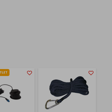
TLET
-12