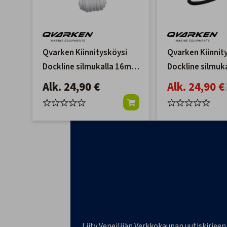
Qvarken Kiinnitysköysi
Qvarken Kiinnit
Dockline silmukalla 16mm
Dockline silmuk
valkoinen
16mm
Alk. 24,90 €
Alk. 24,90 €
Liity Veneilijän Verkkokaupan uutiskirjeen