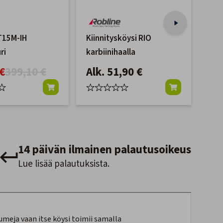
T15M-IH
Kiinnitysköysi RIO
Qva
ri
karbiinihaalla
Dock
Mus
€
399,10 €
Alk. 51,90 €
Alk
14 päivän ilmainen palautusoikeus
Lue lisää palautuksista.
umeja vaan itse köysi toimii samalla