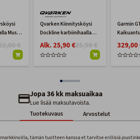
ysköysi
Qvarken Kiinnitysköysi
Garmin G
alla Musta
Dockline karbiinihaalla
Kaikuantu
Musta 14mm
22,00 €
Alk. 25,90 €
25,90 €
329,00 
Jopa 36 kk maksuaikaa
Lue lisää maksutavoista.
Tuotekuvaus
Arvostelut
rkkinoilla, tämän tuotteen kanssa et tarvitse erillisiä joustink