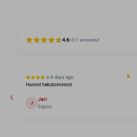
4.6
1611
arvostelut
4 days ago
Huonot hakutoiminnot
Jari
J
Espoo
Page 2 of 60