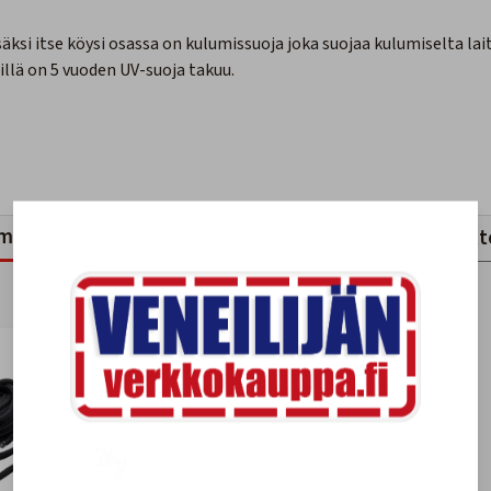
äksi itse köysi osassa on kulumissuoja joka suojaa kulumiselta lai
illä on 5 vuoden UV-suoja takuu.
mankaltaiset tuotteet
Viimeksi katsotut tuott
-40%