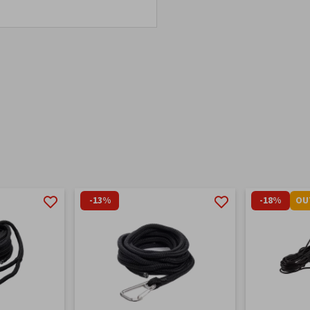
-13%
-18%
OU