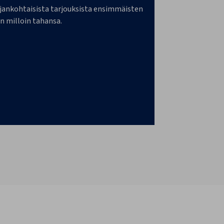
a ajankohtaisista tarjouksista ensimmäisten
n milloin tahansa.