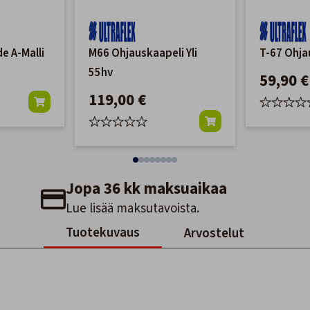
e A-Malli
M66 Ohjauskaapeli Yli
T-67 Ohj
55hv
59,90 €
119,00 €
Jopa 36 kk maksuaikaa
Lue lisää maksutavoista.
Tuotekuvaus
Arvostelut