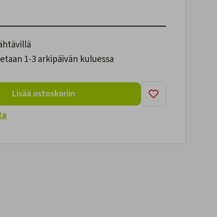
ähtävillä
etaan 1-3 arkipäivän kuluessa
Lisää ostoskoriin
ta