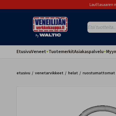
Lauttasaaren m
Etusivu
Veneet
Tuotemerkit
Asiakaspalvelu
Myym
etusivu
/
venetarvikkeet
/
helat
/
ruostumattomat 