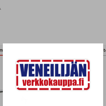
.
mankaltaiset tuotteet
Viimeksi katsotut tuott