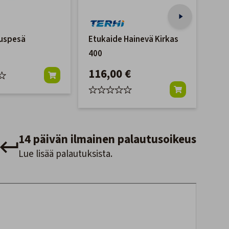
auspesä
Etukaide Hainevä Kirkas
Kaid
400
Ava
116,00 €
18
14 päivän ilmainen palautusoikeus
Lue lisää palautuksista.