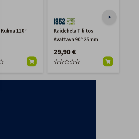
 Kulma 110°
Kaidehela T-liitos
Kai
Avattava 90° 25mm
11
29,90 €