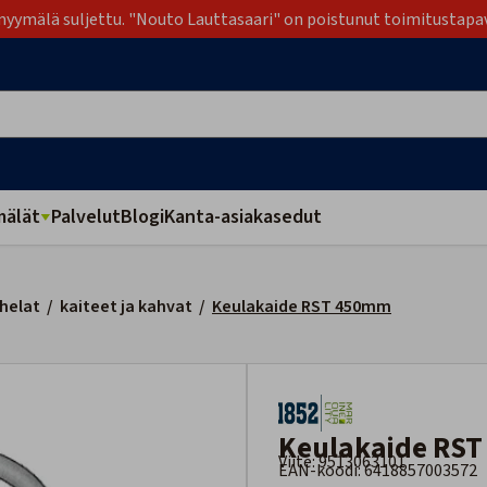
yymälä suljettu. "Nouto Lauttasaari" on poistunut toimitustapa
älät
Palvelut
Blogi
Kanta-asiakasedut
helat
/
kaiteet ja kahvat
/
Keulakaide RST 450mm
Keulakaide RS
Viite: 9513063101
EAN-koodi: 6418857003572