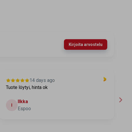
Kirjoita arvostelu
14 days ago
Tuote löytyi, hinta ok
T
t
Ilkka
I
Espoo