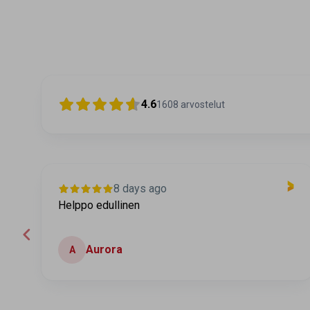
4.6
1608
arvostelut
8 days ago
Helppo edullinen
Aurora
A
Page 2 of 60