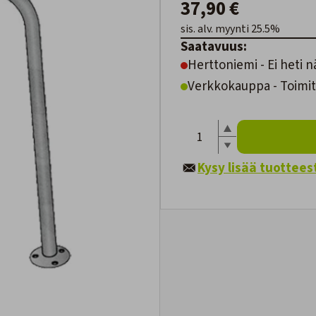
37,90 €
sis. alv. myynti 25.5%
Saatavuus:
Herttoniemi - Ei heti n
Verkkokauppa - Toimit
Kysy lisää tuottees