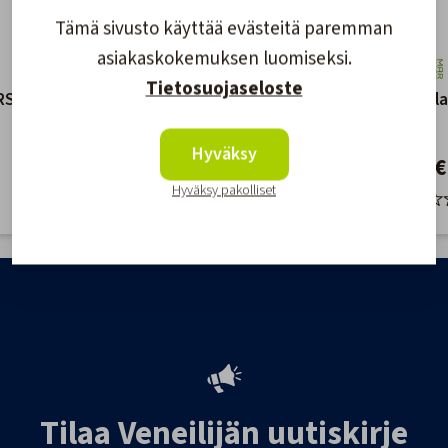
Tämä sivusto käyttää evästeitä paremman
asiakaskokemuksen luomiseksi.
Tietosuojaseloste
RST
Kaidekahva M6 RST
Kaidehela
460mm
25mm
Hyväksy
36,50 €
34,20 €
Hyväksy pakolliset
Tilaa Veneilijän uutiskirje