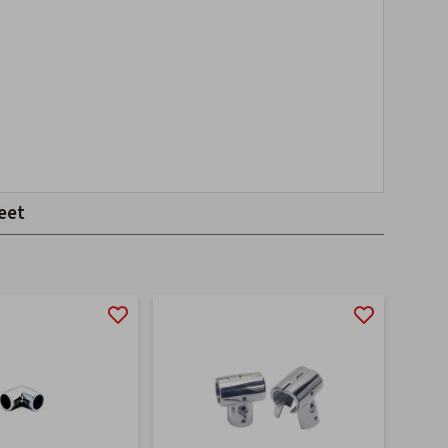
eet
-40