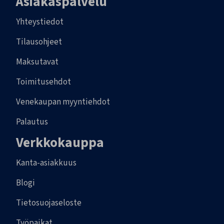
Asiakaspalvelu
Yhteystiedot
Tilausohjeet
Maksutavat
Toimitusehdot
Venekaupan myyntiehdot
Palautus
Verkkokauppa
Kanta-asiakkuus
Blogi
Tietosuojaseloste
Työpaikat