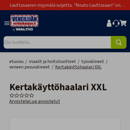
Lauttasaaren myymälä suljettu. "Nouto Lauttasaari" on
poistunut toimitustapavaihtoehdoista.
etusivu
/
maalit ja hoitotuotteet
/
työvälineet
/
veneen pesuvälineet
/
Kertakäyttöhaalari XXL
Kertakäyttöhaalari XXL
Arvostele
Lue arvostelut