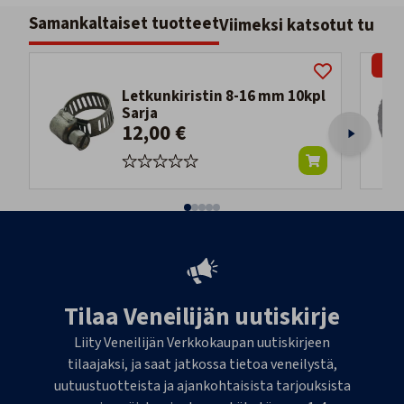
Samankaltaiset tuotteet
Viimeksi katsotut tuott
-29
Letkunkiristin 8-16 mm 10kpl
Sarja
12,00 €
Tilaa Veneilijän uutiskirje
Liity Veneilijän Verkkokaupan uutiskirjeen
tilaajaksi, ja saat jatkossa tietoa veneilystä,
uutuustuotteista ja ajankohtaisista tarjouksista