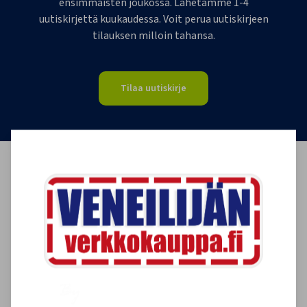
ensimmäisten joukossa. Lähetämme 1-4
uutiskirjettä kuukaudessa. Voit perua uutiskirjeen
tilauksen milloin tahansa.
Tilaa uutiskirje
Asiakkaidemme kokemuksia