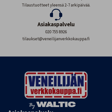
Tilaustuotteet yleensä 2-7 arkipäivää.
Asiakaspalvelu
020 755 8926
tilaukset@veneilijanverkkokauppa.fi