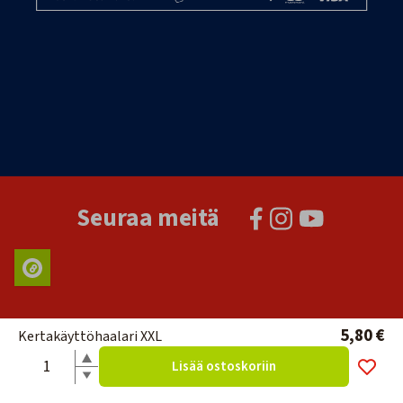
Seuraa meitä
5,80 €
Kertakäyttöhaalari XXL
Lisää ostoskoriin