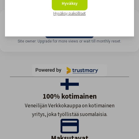
Hyväksy
Hyväksy pakolliset
LOOKING FOR REVIEWS?
View all reviews
Site owner: Upgrade for more views or wait till monthly reset.
100% kotimainen
Veneilijän Verkkokauppa on kotimainen
yritys, joka työllistää suomalaisia.
Maksutavat