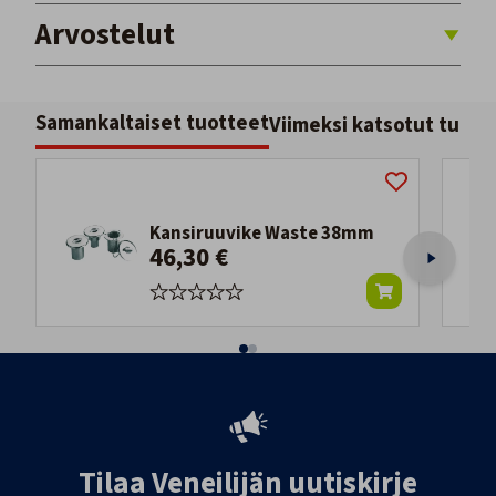
Arvostelut
Samankaltaiset tuotteet
Viimeksi katsotut tuott
Kansiruuvike Waste 38mm
46,30 €
Tilaa Veneilijän uutiskirje