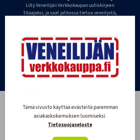
Liity Veneilijän Verkkokaupan uutiskirjeen
tilaajaksi, ja saat jatkossa tietoa veneilystä,
uutuustuotteista ja ajankohtaisista tarjouksista
ensimmäisten joukossa. Lähetämme 1-4
uutiskirjettä kuukaudessa. Voit perua uutiskirjeen
tilauksen milloin tahansa.
Tilaa uutiskirje
Tämä sivusto käyttää evästeitä paremman
asiakaskokemuksen luomiseksi.
Tietosuojaseloste