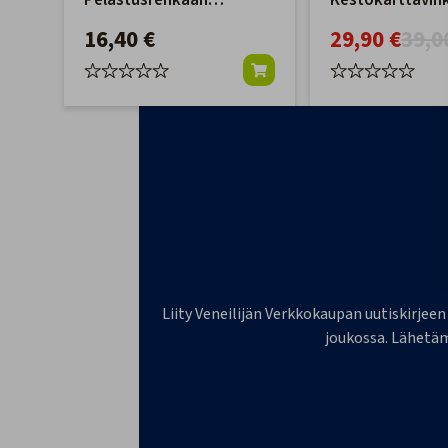
Pelastusrenkaan
Kestokarttavih
Telineelle 25mm
edusta, 1:55 00
16,40 €
29,90 €
39,0
Liity Veneilijän Verkkokaupan uutiskirjeen
joukossa. Lähetäm