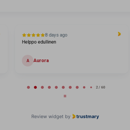
8 days ago
Helppo edullinen
Aurora
A
2 / 60
Review widget
by
trustmary