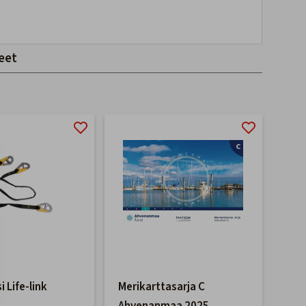
eet
 Life-link
Merikarttasarja C