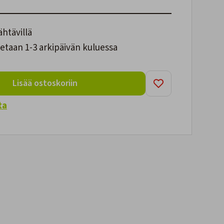
ähtävillä
etaan 1-3 arkipäivän kuluessa
Lisää ostoskoriin
ta