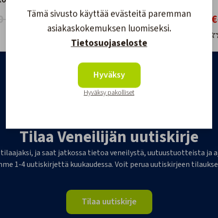
ko Turun
Ahvenanmaa
200cm
Tämä sivusto käyttää evästeitä paremman
0
0 €
54,00 €
37,90 €
asiakaskokemuksen luomiseksi.
Tietosuojaseloste
Hyväksy
Hyväksy pakolliset
Tilaa Veneilijän uutiskirje
 tilaajaksi, ja saat jatkossa tietoa veneilystä, uutuustuotteista j
me 1-4 uutiskirjettä kuukaudessa. Voit perua uutiskirjeen tilaukse
Tilaa uutiskirje