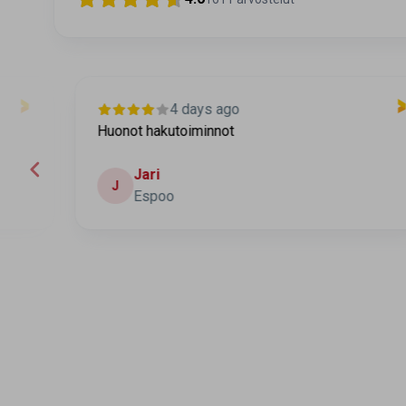
4 days ago
Huonot hakutoiminnot
Jari
J
Espoo
Page 2 of 60