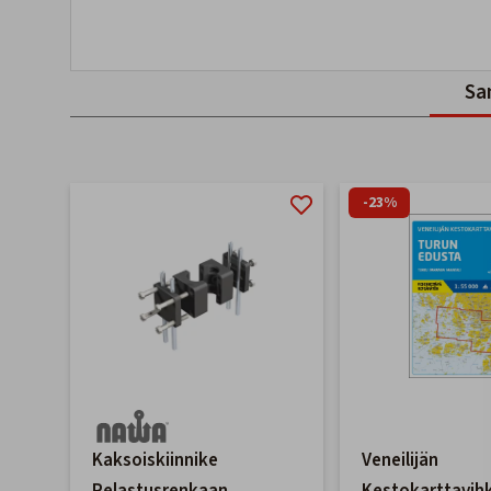
Sa
-23%
Kaksoiskiinnike
Veneilijän