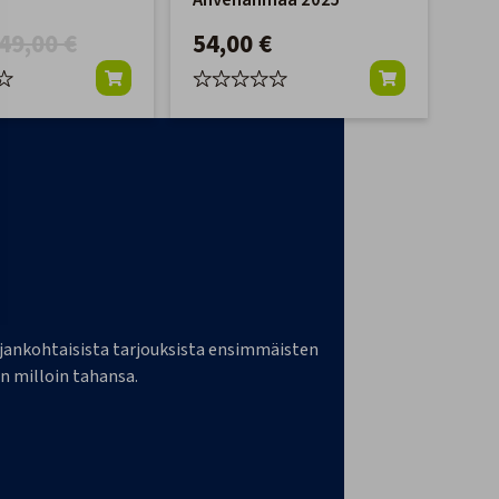
Ahvenanmaa 2025
49,00 €
54,00 €
a ajankohtaisista tarjouksista ensimmäisten
n milloin tahansa.