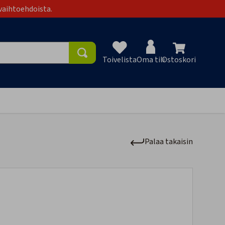
vaihtoehdoista.
Toivelista
Oma tili
Ostoskori
Toivelist
Palaa takaisin