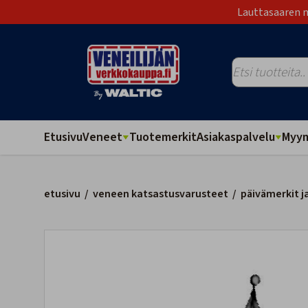
Lauttasaaren m
Etusivu
Veneet
Tuotemerkit
Asiakaspalvelu
Myym
etusivu
/
veneen katsastusvarusteet
/
päivämerkit j