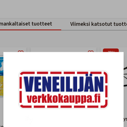
mankaltaiset tuotteet
Viimeksi katsotut tuott
-23%
Merikarttasarja C
Turvaköysi