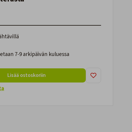
ähtävillä
etaan 7-9 arkipäivän kuluessa
Lisää ostoskoriin
ta