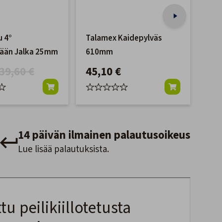
u 4°
Talamex Kaidepylväs
Suo
vään Jalka 25mm
610mm
21
39,60 €
45,10 €
14 päivän ilmainen palautusoikeus
Lue lisää palautuksista.
u peilikiillotetusta