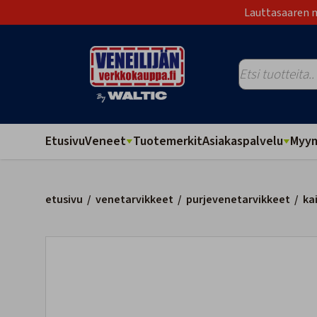
Lauttasaaren m
Etusivu
Veneet
Tuotemerkit
Asiakaspalvelu
Myym
etusivu
/
venetarvikkeet
/
purjevenetarvikkeet
/
ka