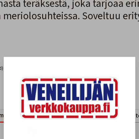
asta teräksestä, joka tarjoaa e
meriolosuhteissa. Soveltuu erity
d)
mankaltaiset tuotteet
Viimeksi katsotut tuott