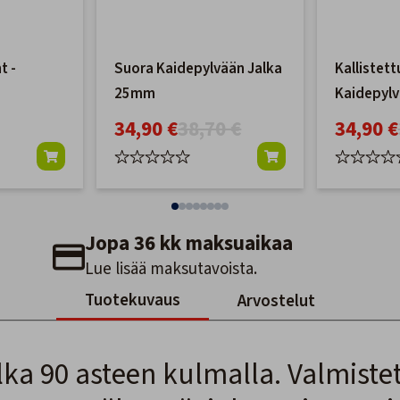
t -
Suora Kaidepylvään Jalka
Kallistett
25mm
Kaidepyl
34,90 €
38,70 €
34,90 €
Jopa 36 kk maksuaikaa
Lue lisää maksutavoista.
Tuotekuvaus
Arvostelut
ka 90 asteen kulmalla. Valmistett