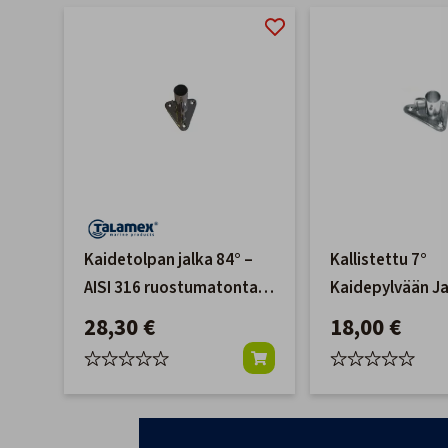
Kaidetolpan jalka 84° –
Kallistettu 7°
AISI 316 ruostumatonta
Kaidepylvään J
terästä
28,30 €
18,00 €