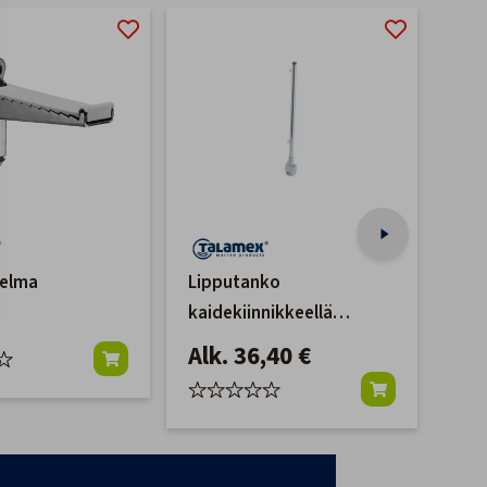
-43
elma
Lipputanko
Tal
kaidekiinnikkeellä
22
kromattu messinki
Alk. 36,40 €
8,