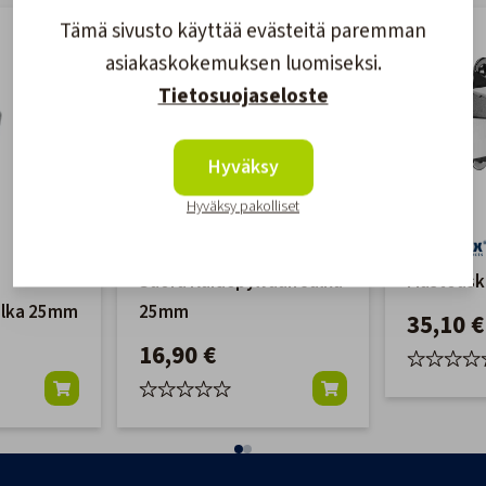
Tämä sivusto käyttää evästeitä paremman
asiakaskokemuksen luomiseksi.
Tietosuojaseloste
Hyväksy
Hyväksy pakolliset
Suora Kaidepylvään Jalka
Mastoask
alka 25mm
25mm
35,10 €
16,90 €