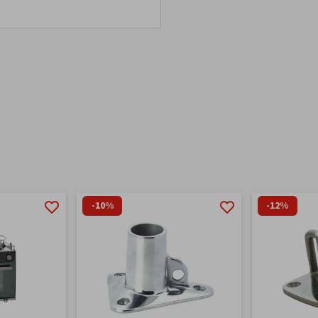
-10%
-12%