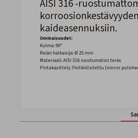
AISI 316 -ruostumattom
korroosionkestävyyden 
kaideasennuksiin.
Ominaisuudet:
Kulma: 90°
Reiän halkaisija: Ø 25 mm
Materiaali: AISI 316 ruostumaton teräs
Pintakäsittely: Peilikiillotettu (mirror polishe
Sa