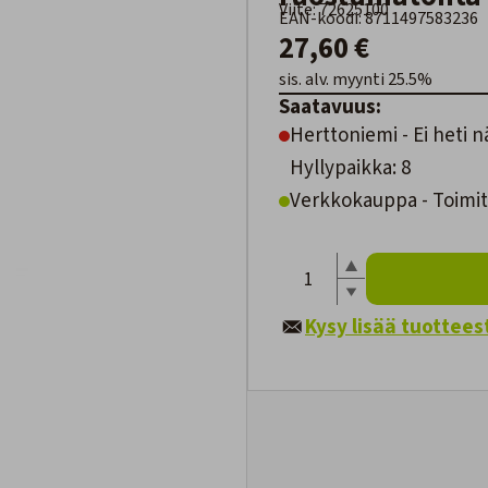
Viite: 72625100
EAN-koodi: 8711497583236
27,60 €
sis. alv. myynti 25.5%
Saatavuus:
Herttoniemi - Ei heti n
Hyllypaikka: 8
Verkkokauppa - Toimit
Kysy lisää tuottees