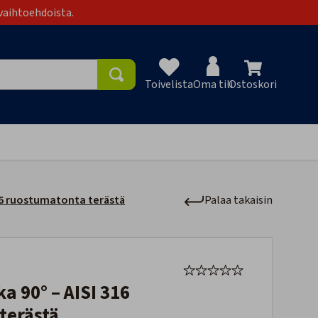
vaihtoehdoista.
Toivelista
Oma tili
Ostoskori
Toivelist
316 ruostumatonta terästä
Palaa takaisin
terästä