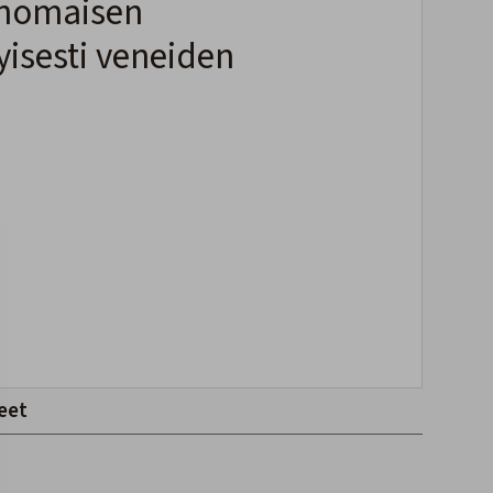
rinomaisen
isesti veneiden
eet