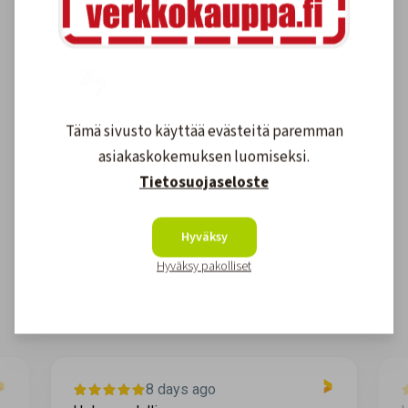
Tämä sivusto käyttää evästeitä paremman
asiakaskokemuksen luomiseksi.
Tietosuojaseloste
Asiakkaidemme kokemuksia
Hyväksy
4.6
1608
arvostelut
Hyväksy pakolliset
Kirjoita arvostelu
8 days ago