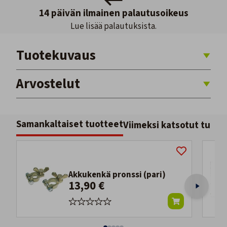
14 päivän ilmainen palautusoikeus
Lue lisää palautuksista.
Tuotekuvaus
Arvostelut
Samankaltaiset tuotteet
Viimeksi katsotut tuott
Akkukenkä pronssi (pari)
13,90 €