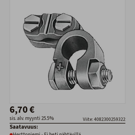
6,70 €
sis. alv. myynti 25.5%
Viite: 4082300259322
Saatavuus:
Herttoniemi - Ei heti nähtävillä