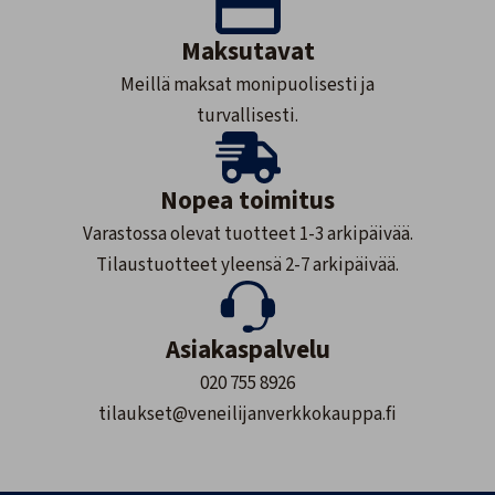
Maksutavat
Meillä maksat monipuolisesti ja
turvallisesti.
Nopea toimitus
Varastossa olevat tuotteet 1-3 arkipäivää.
Tilaustuotteet yleensä 2-7 arkipäivää.
Asiakaspalvelu
020 755 8926
tilaukset@veneilijanverkkokauppa.fi