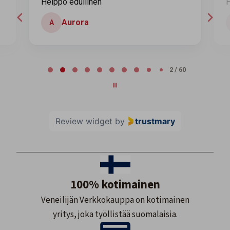
Helppo edullinen
H
Aurora
A
Page 2 of 60
2 / 60
Review widget
by
trustmary
100% kotimainen
Veneilijän Verkkokauppa on kotimainen
yritys, joka työllistää suomalaisia.