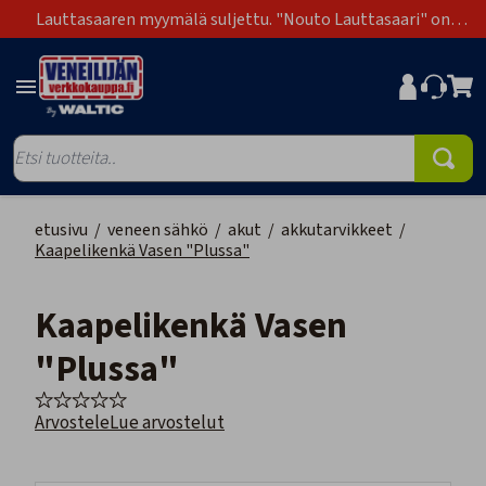
Lauttasaaren myymälä suljettu. "Nouto Lauttasaari" on
poistunut toimitustapavaihtoehdoista.
etusivu
/
veneen sähkö
/
akut
/
akkutarvikkeet
/
Kaapelikenkä Vasen "Plussa"
Kaapelikenkä Vasen
"Plussa"
Arvostele
Lue arvostelut