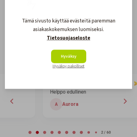
Asiakkaidemme kokemuksia
Tämä sivusto käyttää evästeitä paremman
asiakaskokemuksen luomiseksi.
Tietosuojaseloste
4.6
1608
arvostelut
Kirjoita arvostelu
Hyväksy
Hyväksy pakolliset
7 days ago
Helppo edullinen
H
Aurora
A
Page 2 of 60
2 / 60