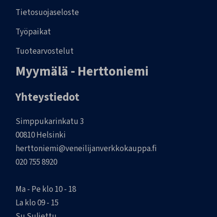
Tietosuojaseloste
Työpaikat
Tuotearvostelut
Myymälä - Herttoniemi
Yhteystiedot
Simppukarinkatu 3
00810 Helsinki
herttoniemi@veneilijanverkkokauppa.fi
020 755 8920
Ma - Pe klo 10 - 18
La klo 09 - 15
Su Suljettu