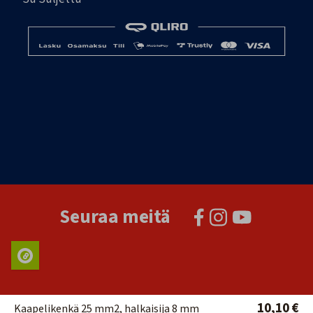
Seuraa meitä
10,10 €
Kaapelikenkä 25 mm2, halkaisija 8 mm