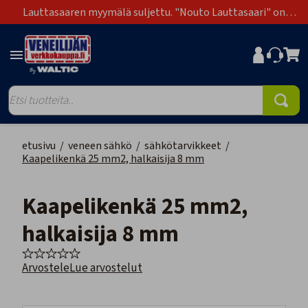
Lauttasaaren myymälä suljettu. "Nouto Lauttasaari" on
poistunut toimitustapavaihtoehdoista.
etusivu
/
veneen sähkö
/
sähkötarvikkeet
/
Kaapelikenkä 25 mm2, halkaisija 8 mm
Kaapelikenkä 25 mm2,
halkaisija 8 mm
Arvostele
Lue arvostelut