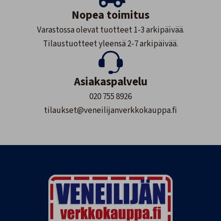
Nopea toimitus
Varastossa olevat tuotteet 1-3 arkipäivää.
Tilaustuotteet yleensä 2-7 arkipäivää.
Asiakaspalvelu
020 755 8926
tilaukset@veneilijanverkkokauppa.fi