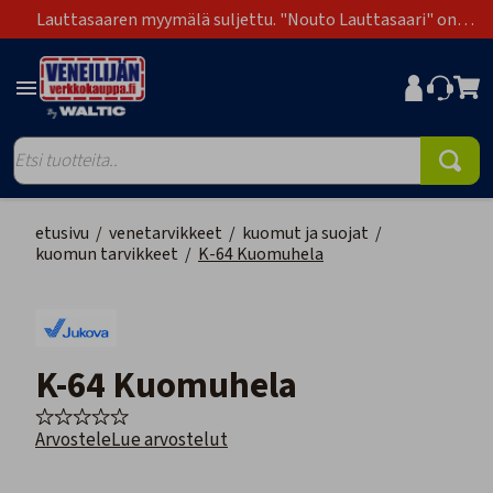
Lauttasaaren myymälä suljettu. "Nouto Lauttasaari" on
poistunut toimitustapavaihtoehdoista.
etusivu
/
venetarvikkeet
/
kuomut ja suojat
/
kuomun tarvikkeet
/
K-64 Kuomuhela
K-64 Kuomuhela
Arvostele
Lue arvostelut