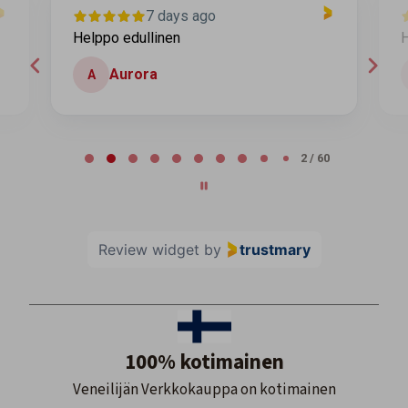
7 days ago
Helppo edullinen
H
Aurora
A
Page 2 of 60
2 / 60
Review widget
by
trustmary
100% kotimainen
Veneilijän Verkkokauppa on kotimainen