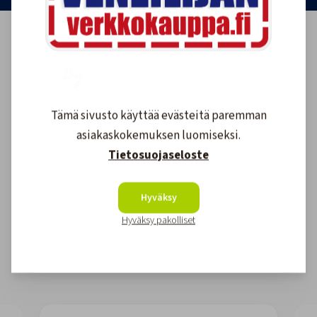
Tämä sivusto käyttää evästeitä paremman
asiakaskokemuksen luomiseksi.
Tietosuojaseloste
Asiakkaidemme kokemuksia
Hyväksy
Hyväksy pakolliset
4.6
1608
arvostelut
Kirjoita arvostelu