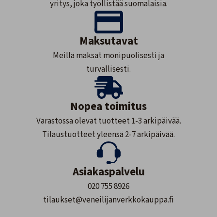
yritys, joka työllistää suomalaisia.
Maksutavat
Meillä maksat monipuolisesti ja
turvallisesti.
Nopea toimitus
Varastossa olevat tuotteet 1-3 arkipäivää.
Tilaustuotteet yleensä 2-7 arkipäivää.
Asiakaspalvelu
020 755 8926
tilaukset@veneilijanverkkokauppa.fi