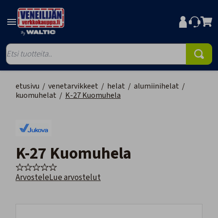
etusivu
/
venetarvikkeet
/
helat
/
alumiinihelat
/
kuomuhelat
/
K-27 Kuomuhela
K-27 Kuomuhela
Arvostele
Lue arvostelut