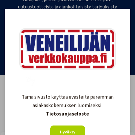
uutuustuotteista ja ajankohtaisista tarjouksista
ensimmäisten joukossa. Lähetämme 1-4
uutiskirjettä kuukaudessa. Voit perua uutiskirjeen
tilauksen milloin tahansa.
Tilaa uutiskirje
Tämä sivusto käyttää evästeitä paremman
asiakaskokemuksen luomiseksi.
Tietosuojaseloste
Hyväksy