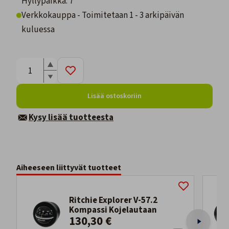
Hyllypaikka: 7
Verkkokauppa - Toimitetaan 1 - 3 arkipäivän
kuluessa
Lisää ostoskoriin
Kysy lisää tuotteesta
Aiheeseen liittyvät tuotteet
Ritchie Explorer V-57.2
Kompassi Kojelautaan
130,30 €