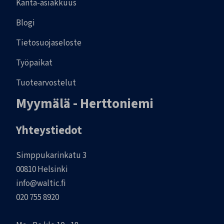
Kanta-asiakkuus
Blogi
Tietosuojaseloste
Työpaikat
Tuotearvostelut
Myymälä - Herttoniemi
Yhteystiedot
Simppukarinkatu 3
00810 Helsinki
info@waltic.fi
020 755 8920