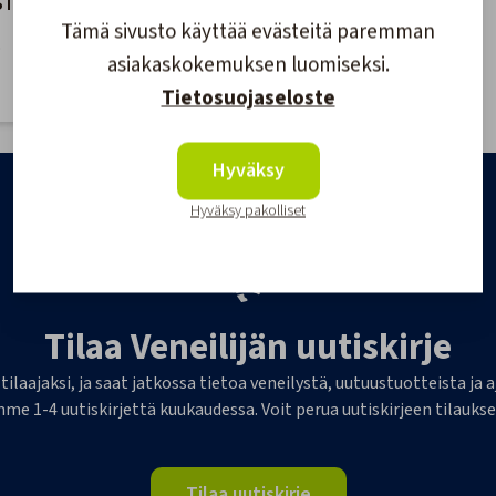
ST
Tämä sivusto käyttää evästeitä paremman
€
asiakaskokemuksen luomiseksi.
Tietosuojaseloste
Hyväksy
Hyväksy pakolliset
Tilaa Veneilijän uutiskirje
 tilaajaksi, ja saat jatkossa tietoa veneilystä, uutuustuotteista j
me 1-4 uutiskirjettä kuukaudessa. Voit perua uutiskirjeen tilaukse
Tilaa uutiskirje