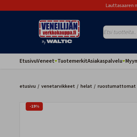
Lauttasaaren m
Etusivu
Veneet
Tuotemerkit
Asiakaspalvelu
Myym
etusivu
/
venetarvikkeet
/
helat
/
ruostumattomat 
-19%