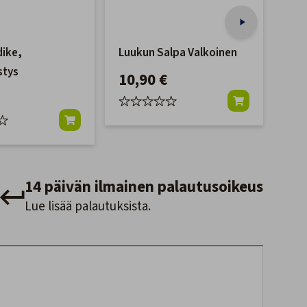
ike,
Luukun Salpa Valkoinen
Luu
stys
10,90 €
30
14 päivän ilmainen palautusoikeus
Lue lisää palautuksista.