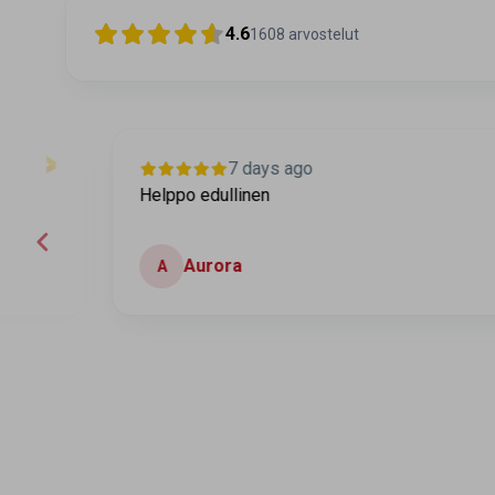
4.6
1608
arvostelut
7 days ago
Helppo edullinen
Aurora
A
Page 2 of 60