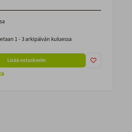
sa
taan 1 - 3 arkipäivän kuluessa
Lisää ostoskoriin
ta