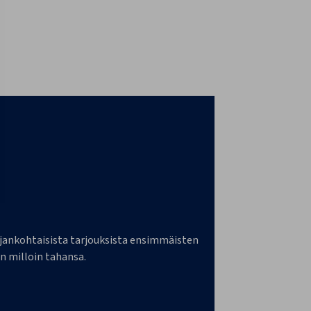
a ajankohtaisista tarjouksista ensimmäisten
n milloin tahansa.