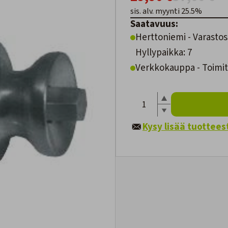
sis. alv. myynti 25.5%
Saatavuus:
Herttoniemi - Varastos
Hyllypaikka: 7
Verkkokauppa - Toimite
Kysy lisää tuottees