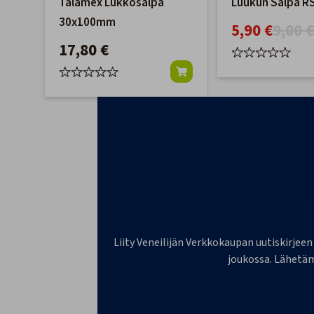
Talamex Lukkosalpa
Luukun Salpa R
30x100mm
5,90 €
9,00 
17,80 €
Liity Veneilijän Verkkokaupan uutiskirjeen
joukossa. Lähetäm