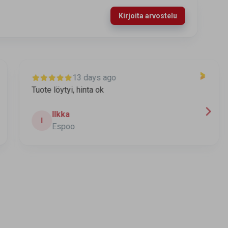
Kirjoita arvostelu
13 days ago
Tuote löytyi, hinta ok
T
t
Ilkka
I
Espoo