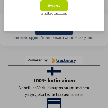
Hyväksy
Hyväksy pakolliset
LOOKING FOR REVIEWS?
View all reviews
Site owner: Upgrade for more views or wait till monthly reset.
100% kotimainen
Veneilijän Verkkokauppa on kotimainen
yritys, joka työllistää suomalaisia.