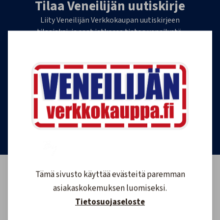
Tilaa Veneilijän uutiskirje
Liity Veneilijän Verkkokaupan uutiskirjeen
tilaajaksi, ja saat jatkossa tietoa veneilystä,
uutuustuotteista ja ajankohtaisista tarjouksista
ensimmäisten joukossa. Lähetämme 1-4
uutiskirjettä kuukaudessa. Voit perua uutiskirjeen
tilauksen milloin tahansa.
Tilaa uutiskirje
Tämä sivusto käyttää evästeitä paremman
asiakaskokemuksen luomiseksi.
Tietosuojaseloste