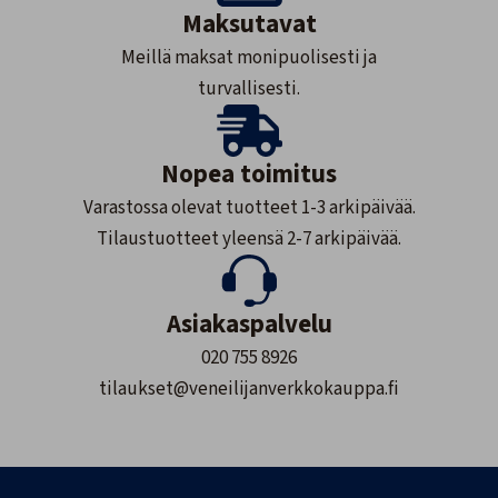
Maksutavat
Meillä maksat monipuolisesti ja
turvallisesti.
Nopea toimitus
Varastossa olevat tuotteet 1-3 arkipäivää.
Tilaustuotteet yleensä 2-7 arkipäivää.
Asiakaspalvelu
020 755 8926
tilaukset@veneilijanverkkokauppa.fi