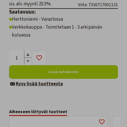
sis. alv. myynti 25.5%
Viite: 7330717001131
Saatavuus:
Herttoniemi - Varastossa
Verkkokauppa - Toimitetaan 1 - 3 arkipäivän
kuluessa
Lisää ostoskoriin
Kysy lisää tuotteesta
Aiheeseen liittyvät tuotteet