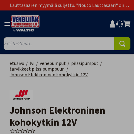
Lauttasaaren myymälä suljettu. "Nouto Lauttasaari" on
poistunut toimitustapavaihtoehdoista.
etusivu
/
lvi
/
venepumput
/
pilssipumput
/
tarvikkeet pilssipumppuun
/
Johnson Elektroninen kohokytkin 12V
Johnson Elektroninen
kohokytkin 12V