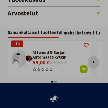
Arvostelut
Samankaltaiset tuotteet
Viimeksi katsotut tuott
-7%
Attwood S-Sarjan
Automaattikytkin
59,00 €
63,20 €