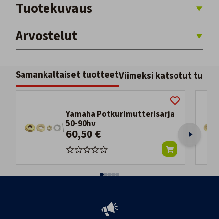
Tuotekuvaus
Arvostelut
Samankaltaiset tuotteet
Viimeksi katsotut tuott
Yamaha Potkurimutterisarja
50-90hv
60,50 €