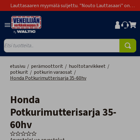
Lauttasaaren myymälä suljettu. "Nouto Lauttasaari" on
poistunut toimitustapavaihtoehdoista.
etusivu
/
perämoottorit
/
huoltotarvikkeet
/
potkurit
/
potkurin varaosat
/
Honda Potkurimutterisarja 35-60hv
Honda
Potkurimutterisarja 35-
60hv