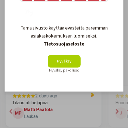
Tämä sivusto käyttää evästeitä paremman
Asiakkaidemme kokemuksia
asiakaskokemuksen luomiseksi.
Tietosuojaseloste
4.6
1611
arvostelut
Hyväksy
Kirjoita arvostelu
Hyväksy pakolliset
4 days ago
Huonot hakutoiminnot
H
Jari
J
Espoo