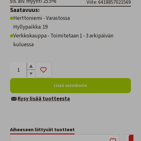
sis. alv. myynti 25.5%
Viite: 6418857021569
Saatavuus:
Herttoniemi - Varastossa
Hyllypaikka: 19
Verkkokauppa - Toimitetaan 1 - 3 arkipäivän
kuluessa
Lisää ostoskoriin
Kysy lisää tuotteesta
Aiheeseen liittyvät tuotteet
-8%