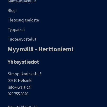
Kanta-asiakkuus
Blogi
Tietosuojaseloste
Työpaikat
Tuotearvostelut
Myymälä - Herttoniemi
Yhteystiedot
Simppukarinkatu 3
00810 Helsinki
info@waltic.fi
020 755 8920