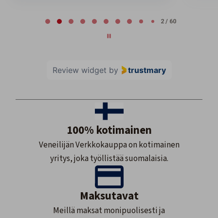
Page 2 of 60
2 / 60
Review widget
by
trustmary
100% kotimainen
Veneilijän Verkkokauppa on kotimainen
yritys, joka työllistää suomalaisia.
Maksutavat
Meillä maksat monipuolisesti ja