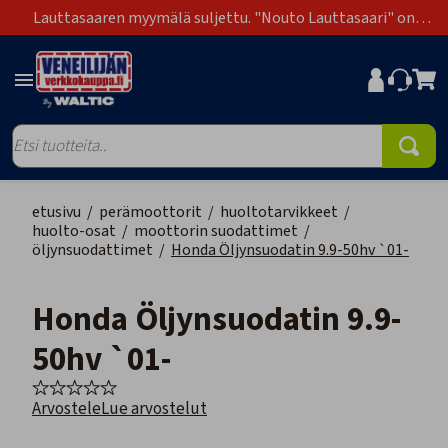
Lauttasaaren myymälä suljettu. "Nouto Lauttasaari" on
poistunut toimitustapavaihtoehdoista.
etusivu
/
perämoottorit
/
huoltotarvikkeet
/
huolto-osat
/
moottorin suodattimet
/
öljynsuodattimet
/
Honda Öljynsuodatin 9.9-50hv `01-
Honda Öljynsuodatin 9.9-
50hv `01-
Arvostele
Lue arvostelut