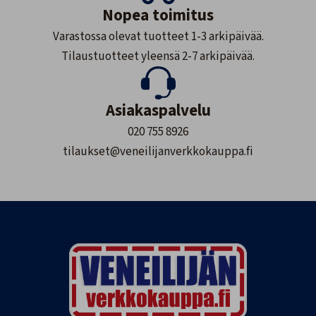
Nopea toimitus
Varastossa olevat tuotteet 1-3 arkipäivää.
Tilaustuotteet yleensä 2-7 arkipäivää.
Asiakaspalvelu
020 755 8926
tilaukset@veneilijanverkkokauppa.fi