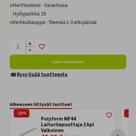
Herttoniemi - Varastossa
Hyllypaikka: 19
Verkkokauppa - Yleensä 1-3 arkipäivää
Lisää ostoskoriin
Kysy lisää tuotteesta
Aiheeseen liittyvät tuotteet
-23%
-67
Polyform MF44
Laiturilepuuttaja 2 kpl
Valkoinen