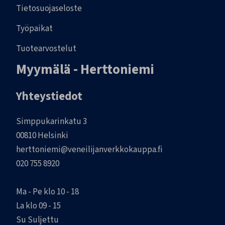
Tietosuojaseloste
Työpaikat
Tuotearvostelut
Myymälä - Herttoniemi
Yhteystiedot
Simppukarinkatu 3
00810 Helsinki
herttoniemi@veneilijanverkkokauppa.fi
020 755 8920
Ma - Pe klo 10 - 18
La klo 09 - 15
Su Suljettu