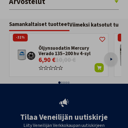
Arvostelut
Samankaltaiset tuotteet
Viimeksi katsotut tuott
-31%
-25
Öljynsuodatin Mercury
Verado 135–200 hv 4-syl
6,90 €
10,00 €
Tilaa Veneilijän uutiskirje
Liity Veneilijän Verkkokaupan uutiskirjeen