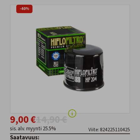
-40%
9,00 €
14,90 €
sis. alv. myynti 25.5%
Viite: 824225110425
Saatavuus: