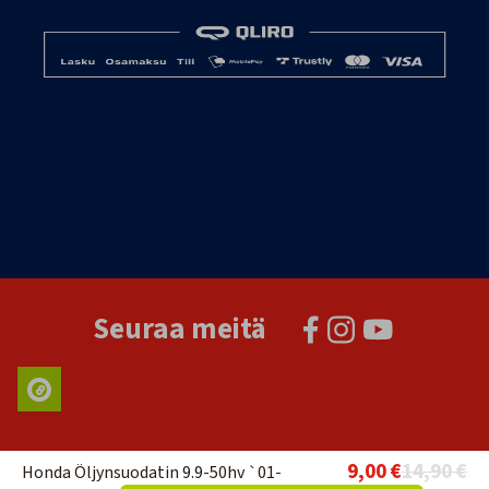
Seuraa meitä
9,00 €
14,90 €
Honda Öljynsuodatin 9.9-50hv `01-