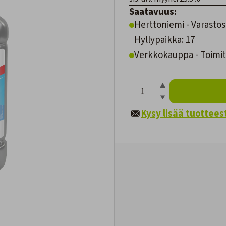
Saatavuus:
Herttoniemi - Varastos
Hyllypaikka: 17
Verkkokauppa - Toimite
Kysy lisää tuottees