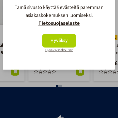
Tämä sivusto käyttää evästeitä paremman
asiakaskokemuksen luomiseksi.
Tietosuojaseloste
Hyväksy
Gloss
International Kiilloke-/
Mirka Pol
Hyväksy pakolliset
a 500ml
Vaha 500ml
Nano Wax
21,90 €
38,90 €