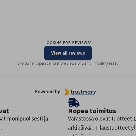
LOOKING FOR REVIEWS?
View all reviews
Site owner: Upgrade for more views or wait till monthly reset.
vat
Nopea toimitus
at monipuolisesti ja
Varastossa olevat tuotteet 1
.
arkipäivää. Tilaustuotteet y