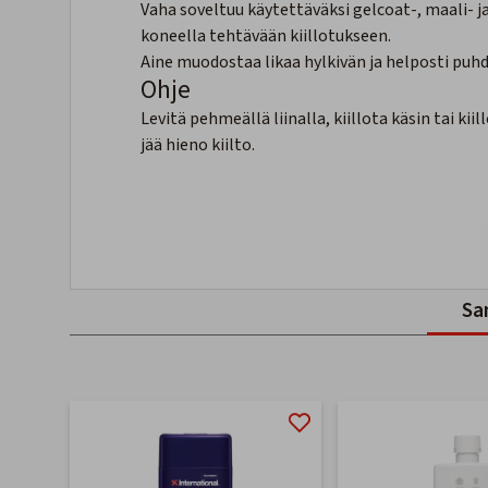
Vaha soveltuu käytettäväksi gelcoat-, maali- ja
koneella tehtävään kiillotukseen.
Aine muodostaa likaa hylkivän ja helposti puh
Ohje
Levitä pehmeällä liinalla, kiillota käsin tai kii
jää hieno kiilto.
Sa