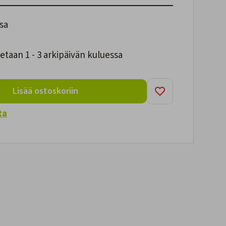
sa
taan 1 - 3 arkipäivän kuluessa
Lisää ostoskoriin
ta