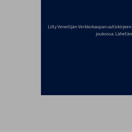
Liity Veneilijän Verkkokaupan uutiskirjeen
joukossa. Lähetäm