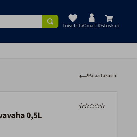
Toivelista
Oma tili
Ostoskori
Toivelist
Palaa takaisin
vavaha 0,5L