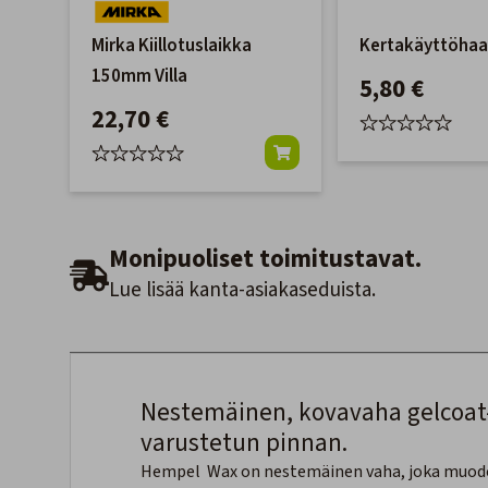
Mirka Kiillotuslaikka
Kertakäyttöhaal
150mm Villa
5,80 €
22,70 €
Monipuoliset toimitustavat.
Lue lisää kanta-asiakaseduista.
Nestemäinen, kovavaha gelcoat-, 
varustetun pinnan.
Hempel Wax on nestemäinen vaha, joka muodost