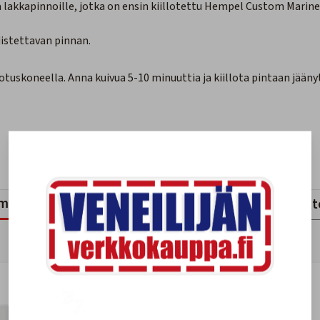
 lakkapinnoille, jotka on ensin kiillotettu
Hempel Custom Marine 
distettavan pinnan.
llotuskoneella. Anna kuivua 5-10 minuuttia ja kiillota pintaan jäänyt
mankaltaiset tuotteet
Viimeksi katsotut tuott