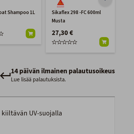
oat Shampoo 1L
Sikaflex 298 -FC 600ml
Hem
Musta
Poli
27,30 €
19
14 päivän ilmainen palautusoikeus
Lue lisää palautuksista.
kiiltävän UV-suojalla