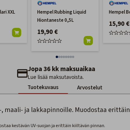
ari XXL
Hempel Rubbing Liquid
Hempel B
Hiontaneste 0,5L
15,90 €
19,90 €
Jopa 36 kk maksuaikaa
Lue lisää maksutavoista.
Tuotekuvaus
Arvostelut
maali- ja lakkapinnoille. Muodostaa erittäin 
aa kestävän UV-suojan ja erittäin kiiltävän pinnan.