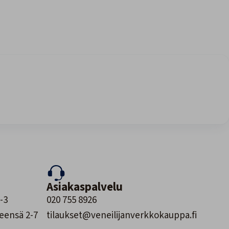
Asiakaspalvelu
-3
020 755 8926
leensä 2-7
tilaukset@veneilijanverkkokauppa.fi