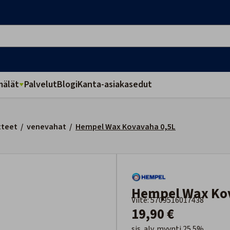
älät
Palvelut
Blogi
Kanta-asiakasedut
tteet
/
venevahat
/
Hempel Wax Kovavaha 0,5L
Hempel Wax Ko
Viite: 5709516017438
19,90 €
sis. alv. myynti 25.5%