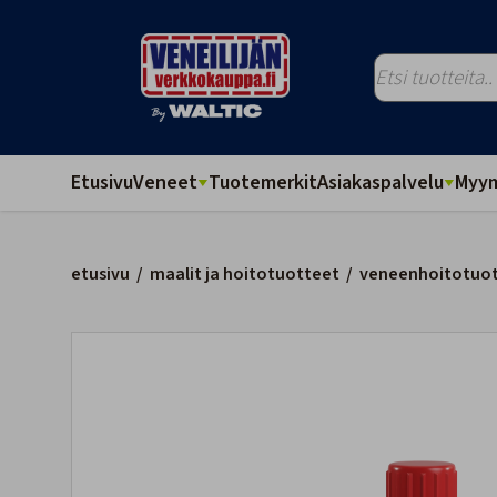
Etusivu
Veneet
Tuotemerkit
Asiakaspalvelu
Myym
etusivu
/
maalit ja hoitotuotteet
/
veneenhoitotuo