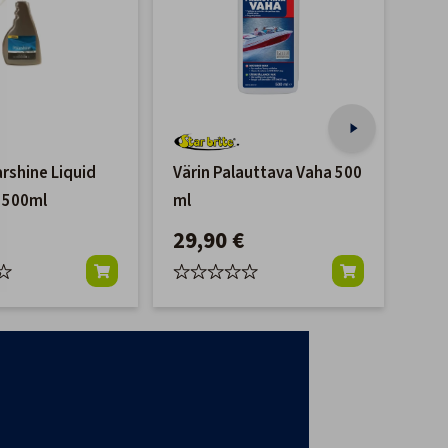
arshine Liquid
Värin Palauttava Vaha 500
Hem
 500ml
ml
Ras
29,90 €
19