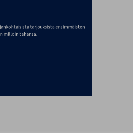
a ajankohtaisista tarjouksista ensimmäisten
n milloin tahansa.