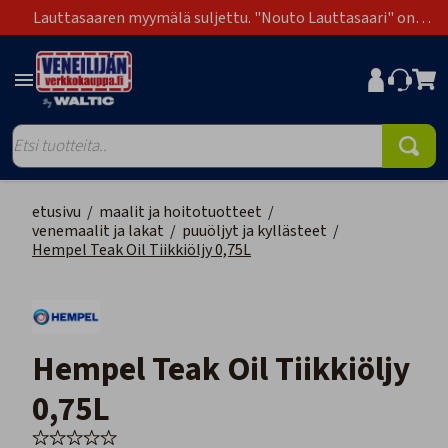
Lauttasaaren myymälä suljettu. "Nouto Lauttasaari" on
poistunut toimitustapavaihtoehdoista.
etusivu
/
maalit ja hoitotuotteet
/
venemaalit ja lakat
/
puuöljyt ja kyllästeet
/
Hempel Teak Oil Tiikkiöljy 0,75L
Hempel Teak Oil Tiikkiöljy
0,75L