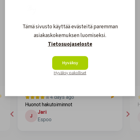
Tämä sivusto käyttää evästeitä paremman
Asiakkaidemme kokemuksia
asiakaskokemuksen luomiseksi.
Tietosuojaseloste
4.6
1611
arvostelut
Kirjoita arvostelu
Hyväksy
Hyväksy pakolliset
4 days ago
Huonot hakutoiminnot
H
Jari
J
Espoo
Page 2 of 60