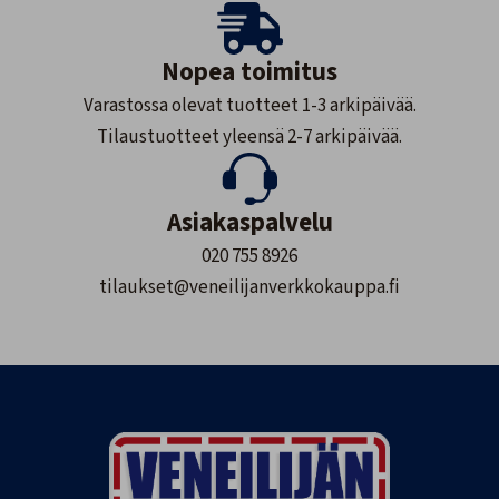
Nopea toimitus
Varastossa olevat tuotteet 1-3 arkipäivää.
Tilaustuotteet yleensä 2-7 arkipäivää.
Asiakaspalvelu
020 755 8926
tilaukset@veneilijanverkkokauppa.fi