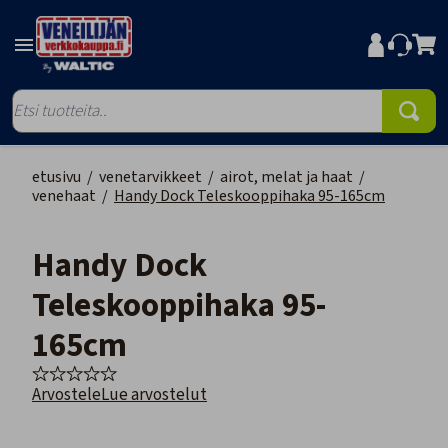
etusivu
/
venetarvikkeet
/
airot, melat ja haat
/
venehaat
/
Handy Dock Teleskooppihaka 95-165cm
Handy Dock
Teleskooppihaka 95-
165cm
Arvostele
Lue arvostelut