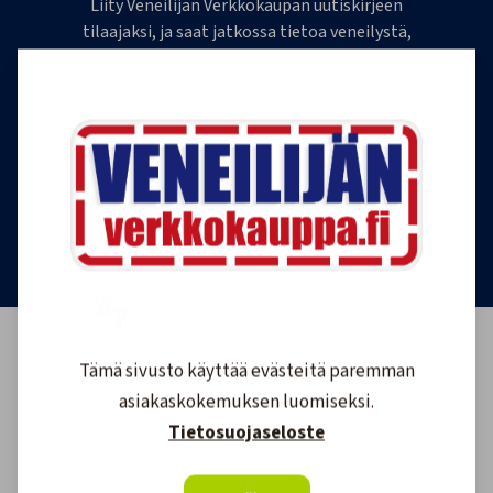
Liity Veneilijän Verkkokaupan uutiskirjeen
tilaajaksi, ja saat jatkossa tietoa veneilystä,
uutuustuotteista ja ajankohtaisista tarjouksista
ensimmäisten joukossa. Lähetämme 1-4
uutiskirjettä kuukaudessa. Voit perua uutiskirjeen
tilauksen milloin tahansa.
Tilaa uutiskirje
Tämä sivusto käyttää evästeitä paremman
asiakaskokemuksen luomiseksi.
Tietosuojaseloste