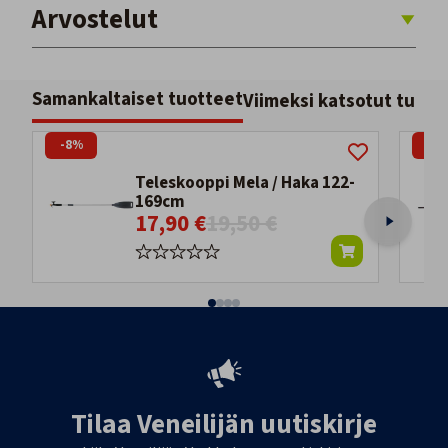
Arvostelut
Samankaltaiset tuotteet
Viimeksi katsotut tuott
-8%
-11
Teleskooppi Mela / Haka 122-
169cm
17,90 €
19,50 €
Tilaa Veneilijän uutiskirje