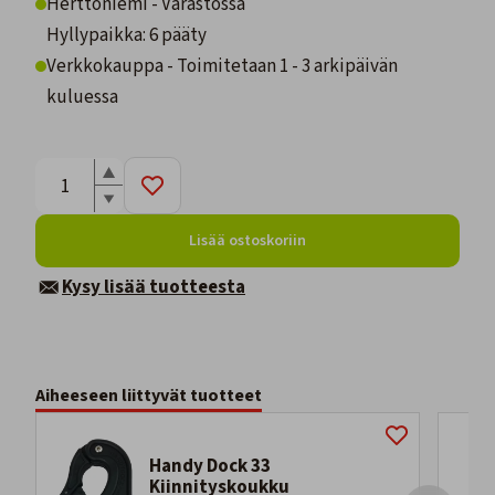
Herttoniemi - Varastossa
Hyllypaikka: 6 pääty
Verkkokauppa - Toimitetaan 1 - 3 arkipäivän
kuluessa
Lisää ostoskoriin
Kysy lisää tuotteesta
Aiheeseen liittyvät tuotteet
Handy Dock 33
Kiinnityskoukku