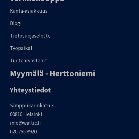
Kanta-asiakkuus
Blogi
Tietosuojaseloste
Työpaikat
Tuotearvostelut
Myymälä - Herttoniemi
Yhteystiedot
Simppukarinkatu 3
00810 Helsinki
info@waltic.fi
020 755 8920