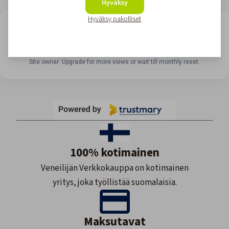
Hyväksy
Hyväksy pakolliset
LOOKING FOR REVIEWS?
View all reviews
Site owner: Upgrade for more views or wait till monthly reset.
100% kotimainen
Veneilijän Verkkokauppa on kotimainen
yritys, joka työllistää suomalaisia.
Maksutavat