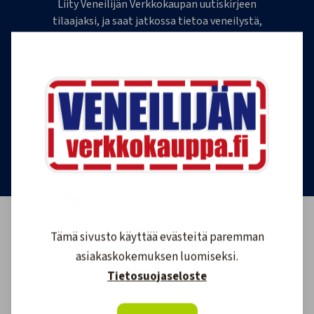
Liity Veneilijän Verkkokaupan uutiskirjeen
tilaajaksi, ja saat jatkossa tietoa veneilystä,
uutuustuotteista ja ajankohtaisista tarjouksista
ensimmäisten joukossa. Lähetämme 1-4
uutiskirjettä kuukaudessa. Voit perua uutiskirjeen
tilauksen milloin tahansa.
Tilaa uutiskirje
Tämä sivusto käyttää evästeitä paremman
asiakaskokemuksen luomiseksi.
Tietosuojaseloste