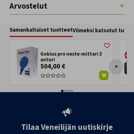
Arvostelut
Samankaltaiset tuotteet
Viimeksi katsotut tuott
Gobius pro neste-mittari 3
anturi
504,00 €
Tilaa Veneilijän uutiskirje