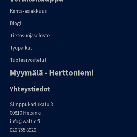
Kanta-asiakkuus
Blogi
Tietosuojaseloste
Työpaikat
Tuotearvostelut
Myymälä - Herttoniemi
Yhteystiedot
Simppukarinkatu 3
00810 Helsinki
info@waltic.fi
020 755 8920