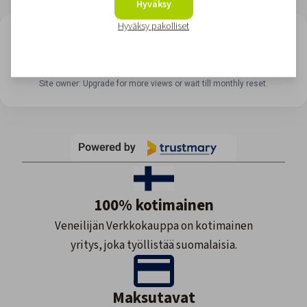
Hyväksy
Hyväksy pakolliset
LOOKING FOR REVIEWS?
View all reviews
Site owner: Upgrade for more views or wait till monthly reset.
100% kotimainen
Veneilijän Verkkokauppa on kotimainen
yritys, joka työllistää suomalaisia.
Maksutavat