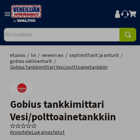
etusivu
/
lvi
/
veneen wc
/
septimittarit ja anturit
/
gobius säiliöanturit
/
Gobius tankkimittari Vesi/polttoainetankkiin
Gobius tankkimittari
Vesi/polttoainetankkiin
Arvostele
Lue arvostelut