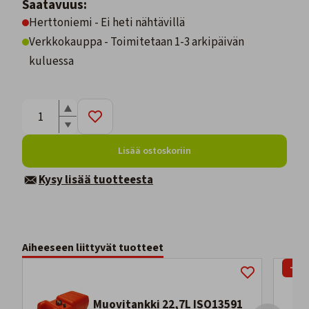
Saatavuus:
Herttoniemi - Ei heti nähtävillä
Verkkokauppa - Toimitetaan 1-3 arkipäivän
kuluessa
Lisää ostoskoriin
Kysy lisää tuotteesta
Aiheeseen liittyvät tuotteet
-23
Muovitankki 22,7L ISO13591