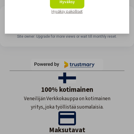
Hyväksy
Hyväksy pakolliset
LOOKING FOR REVIEWS?
View all reviews
Site owner: Upgrade for more views or wait till monthly reset.
100% kotimainen
Veneilijän Verkkokauppa on kotimainen
yritys, joka työllistää suomalaisia.
Maksutavat