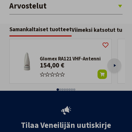
Arvostelut
Samankaltaiset tuotteet
Viimeksi katsotut tuott
Glomex RA121 VHF-Antenni
154,00 €
Tilaa Veneilijän uutiskirje