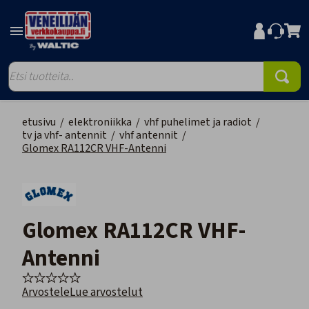
etusivu
/
elektroniikka
/
vhf puhelimet ja radiot
/
tv ja vhf- antennit
/
vhf antennit
/
Glomex RA112CR VHF-Antenni
Glomex RA112CR VHF-
Antenni
Arvostele
Lue arvostelut