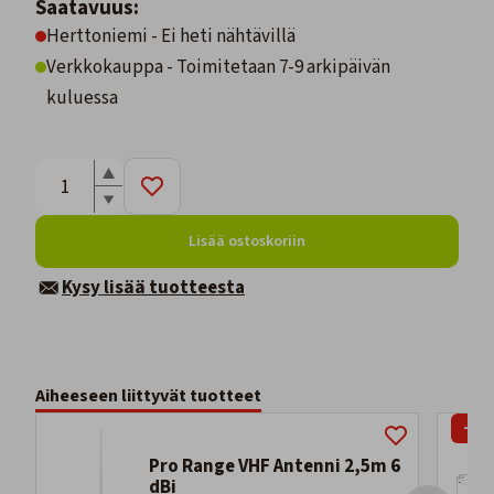
Saatavuus:
Herttoniemi - Ei heti nähtävillä
Verkkokauppa - Toimitetaan 7-9 arkipäivän
kuluessa
Lisää ostoskoriin
Kysy lisää tuotteesta
Aiheeseen liittyvät tuotteet
-28
Pro Range VHF Antenni 2,5m 6
dBi