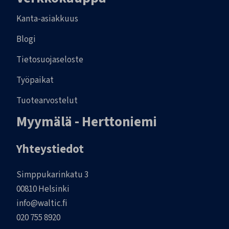
Kanta-asiakkuus
Blogi
Tietosuojaseloste
Työpaikat
Tuotearvostelut
Myymälä - Herttoniemi
Yhteystiedot
Simppukarinkatu 3
00810 Helsinki
info@waltic.fi
020 755 8920