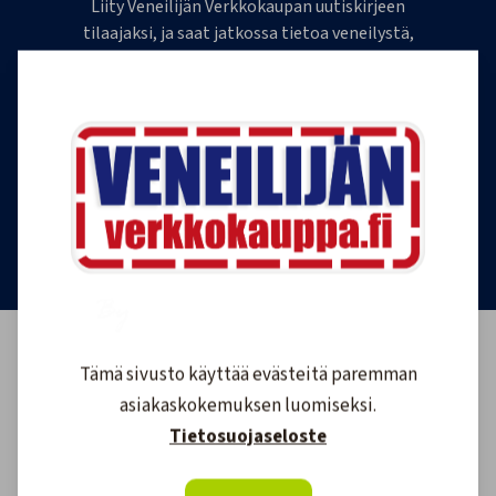
Liity Veneilijän Verkkokaupan uutiskirjeen
tilaajaksi, ja saat jatkossa tietoa veneilystä,
uutuustuotteista ja ajankohtaisista tarjouksista
ensimmäisten joukossa. Lähetämme 1-4
uutiskirjettä kuukaudessa. Voit perua uutiskirjeen
tilauksen milloin tahansa.
Tilaa uutiskirje
Tämä sivusto käyttää evästeitä paremman
asiakaskokemuksen luomiseksi.
Tietosuojaseloste