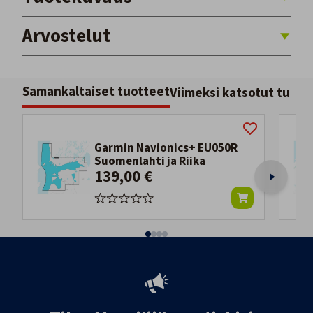
Arvostelut
Samankaltaiset tuotteet
Viimeksi katsotut tuott
Garmin Navionics+ EU050R
Suomenlahti ja Riika
139,00 €