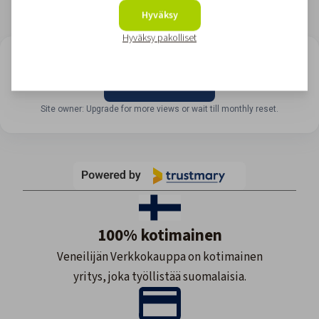
Hyväksy
Hyväksy pakolliset
LOOKING FOR REVIEWS?
View all reviews
Site owner: Upgrade for more views or wait till monthly reset.
100% kotimainen
Veneilijän Verkkokauppa on kotimainen
yritys, joka työllistää suomalaisia.