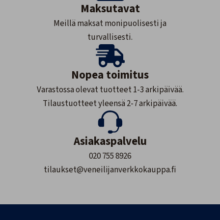
Maksutavat
Meillä maksat monipuolisesti ja
turvallisesti.
Nopea toimitus
Varastossa olevat tuotteet 1-3 arkipäivää.
Tilaustuotteet yleensä 2-7 arkipäivää.
Asiakaspalvelu
020 755 8926
tilaukset@veneilijanverkkokauppa.fi