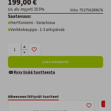
199,00 €
sis. alv. myynti 25.5%
Viite: 753759289676
Saatavuus:
Herttoniemi - Varastossa
Verkkokauppa - 1-3 arkipäivää
Lisää ostoskoriin
Kysy lisää tuotteesta
Aiheeseen liittyvät tuotteet
-7%