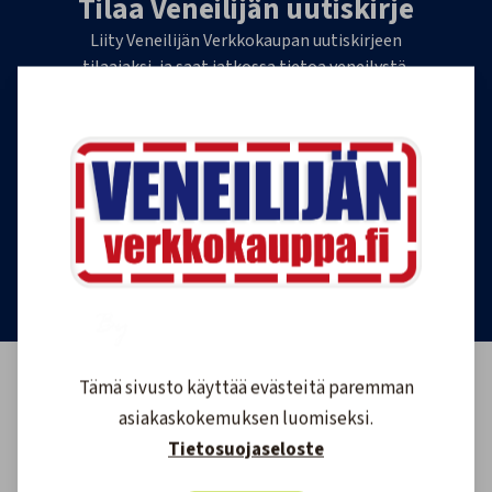
Tilaa Veneilijän uutiskirje
Liity Veneilijän Verkkokaupan uutiskirjeen
tilaajaksi, ja saat jatkossa tietoa veneilystä,
uutuustuotteista ja ajankohtaisista tarjouksista
ensimmäisten joukossa. Lähetämme 1-4
uutiskirjettä kuukaudessa. Voit perua uutiskirjeen
tilauksen milloin tahansa.
Tilaa uutiskirje
Tämä sivusto käyttää evästeitä paremman
asiakaskokemuksen luomiseksi.
Tietosuojaseloste