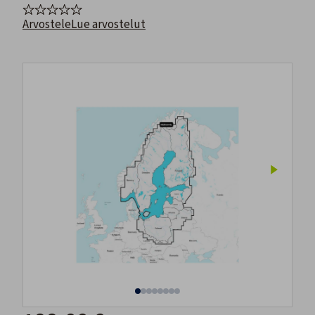
Arvostele
Lue arvostelut