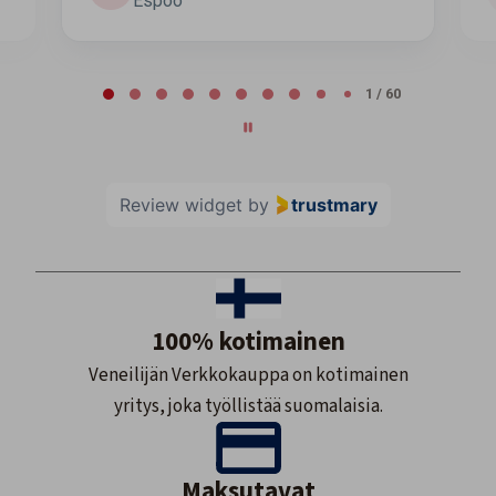
Espoo
Page 2 of 60
2 / 60
Review widget
by
trustmary
100% kotimainen
Veneilijän Verkkokauppa on kotimainen
yritys, joka työllistää suomalaisia.
Maksutavat