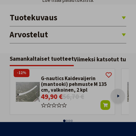
Lue lisää palautuksista.
Tuotekuvaus
Arvostelut
Samankaltaiset tuotteet
Viimeksi katsotut tuott
-12%
G-nautics Kaidevaijerin
(mantooki) pehmuste M 135
cm, valkoinen, 2 kpl
49,90 €
56,70 €