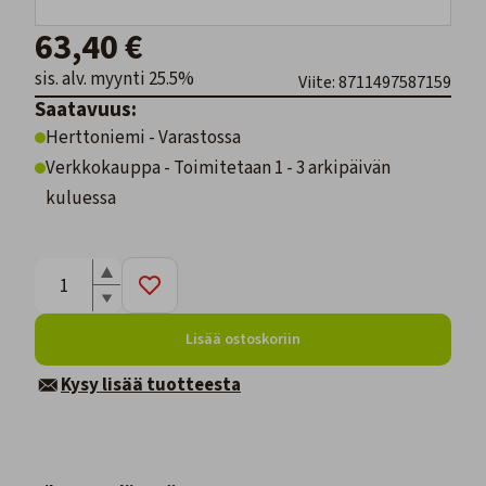
63,40 €
sis. alv. myynti 25.5%
Viite: 8711497587159
Saatavuus:
Herttoniemi - Varastossa
Verkkokauppa - Toimitetaan 1 - 3 arkipäivän
kuluessa
Lisää ostoskoriin
Kysy lisää tuotteesta