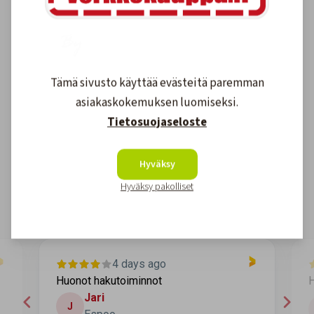
Tämä sivusto käyttää evästeitä paremman
asiakaskokemuksen luomiseksi.
Asiakkaidemme kokemuksia
Tietosuojaseloste
4.6
1608
arvostelut
Hyväksy
Kirjoita arvostelu
Hyväksy pakolliset
4 days ago
Huonot hakutoiminnot
He
Jari
J