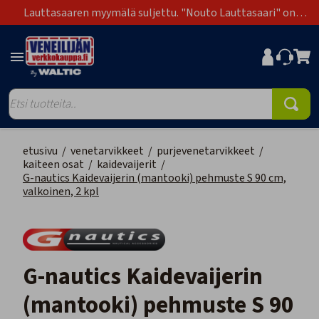
Lauttasaaren myymälä suljettu. "Nouto Lauttasaari" on
poistunut toimitustapavaihtoehdoista.
etusivu
/
venetarvikkeet
/
purjevenetarvikkeet
/
kaiteen osat
/
kaidevaijerit
/
G-nautics Kaidevaijerin (mantooki) pehmuste S 90 cm,
valkoinen, 2 kpl
G-nautics Kaidevaijerin
(mantooki) pehmuste S 90