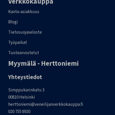
Verkkokauppa
Kanta-asiakkuus
Blogi
Tietosuojaseloste
Työpaikat
Tuotearvostelut
Myymälä - Herttoniemi
Yhteystiedot
Simppukarinkatu 3
00810 Helsinki
herttoniemi@veneilijanverkkokauppa.fi
020 755 8920