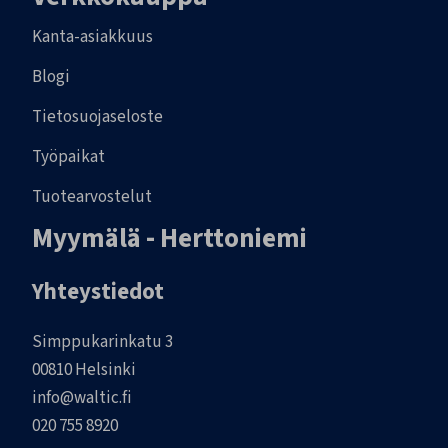
Kanta-asiakkuus
Blogi
Tietosuojaseloste
Työpaikat
Tuotearvostelut
Myymälä - Herttoniemi
Yhteystiedot
Simppukarinkatu 3
00810 Helsinki
info@waltic.fi
020 755 8920