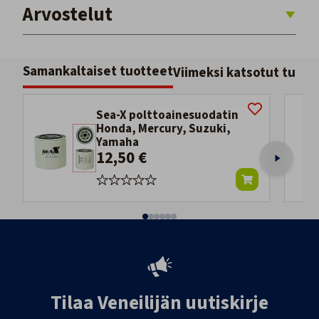
Arvostelut
Samankaltaiset tuotteet
Viimeksi katsotut tuott
Sea-X polttoainesuodatin
Honda, Mercury, Suzuki,
Yamaha
12,50 €
Tilaa Veneilijän uutiskirje