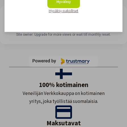
Hyväksy
Hyväksy pakolliset
LOOKING FOR REVIEWS?
View all reviews
Site owner: Upgrade for more views or wait till monthly reset.
100% kotimainen
Veneilijän Verkkokauppa on kotimainen
yritys, joka työllistää suomalaisia.
Maksutavat