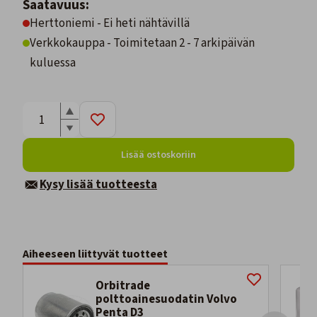
Saatavuus:
Herttoniemi - Ei heti nähtävillä
Verkkokauppa - Toimitetaan 2 - 7 arkipäivän
kuluessa
Lisää ostoskoriin
Kysy lisää tuotteesta
Aiheeseen liittyvät tuotteet
Orbitrade
polttoainesuodatin Volvo
Penta D3