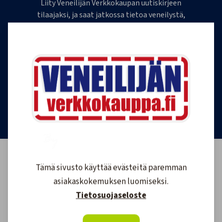
Liity Veneilijän Verkkokaupan uutiskirjeen
tilaajaksi, ja saat jatkossa tietoa veneilystä,
uutuustuotteista ja ajankohtaisista tarjouksista
ensimmäisten joukossa. Lähetämme 1-4
uutiskirjettä kuukaudessa. Voit perua uutiskirjeen
tilauksen milloin tahansa.
Tilaa uutiskirje
Tämä sivusto käyttää evästeitä paremman
asiakaskokemuksen luomiseksi.
Tietosuojaseloste