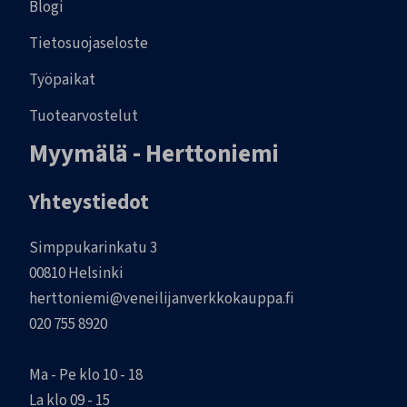
Blogi
Tietosuojaseloste
Työpaikat
Tuotearvostelut
Myymälä - Herttoniemi
Yhteystiedot
Simppukarinkatu 3
00810 Helsinki
herttoniemi@veneilijanverkkokauppa.fi
020 755 8920
Ma - Pe klo 10 - 18
La klo 09 - 15