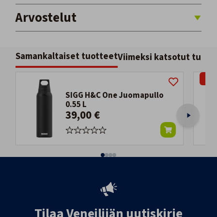
Arvostelut
Samankaltaiset tuotteet
Viimeksi katsotut tuott
-19
SIGG H&C One Juomapullo
0.55 L
39,00 €
Tilaa Veneilijän uutiskirje