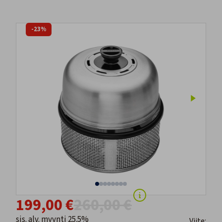
-23%
199,00 €
260,00 €
sis. alv. myynti 25.5%
Viite: