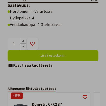
Saatavuus:
Herttoniemi - Varastossa
Hyllypaikka: 4
Verkkokauppa - 1-3 arkipäivää
Lisää ostoskoriin
Kysy lisää tuotteesta
Aiheeseen liittyvät tuotteet
-15%
Dometic CFX2 37