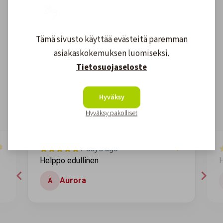
Tämä sivusto käyttää evästeitä paremman
Asiakkaidemme kokemuksia
asiakaskokemuksen luomiseksi.
Tietosuojaseloste
4.6
1608
arvostelut
Kirjoita arvostelu
Hyväksy
Hyväksy pakolliset
7 days ago
Helppo edullinen
H
Aurora
A
Page 2 of 60