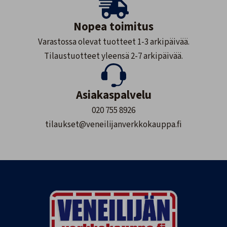
Nopea toimitus
Varastossa olevat tuotteet 1-3 arkipäivää.
Tilaustuotteet yleensä 2-7 arkipäivää.
Asiakaspalvelu
020 755 8926
tilaukset@veneilijanverkkokauppa.fi