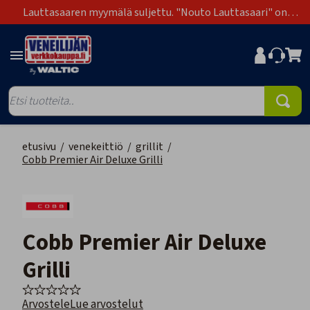
Lauttasaaren myymälä suljettu. "Nouto Lauttasaari" on
poistunut toimitustapavaihtoehdoista.
etusivu
/
venekeittiö
/
grillit
/
Cobb Premier Air Deluxe Grilli
Cobb Premier Air Deluxe
Grilli
Arvostele
Lue arvostelut