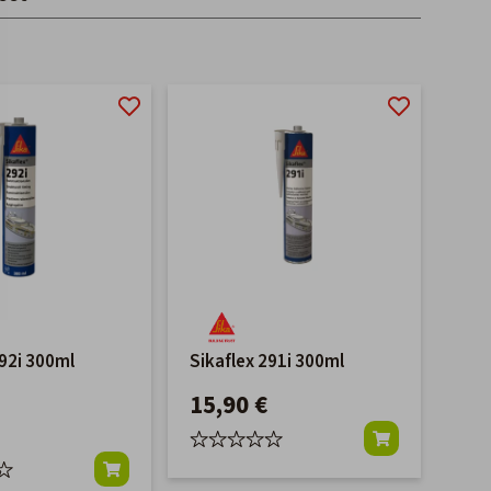
292i 300ml
Sikaflex 291i 300ml
15,90 €