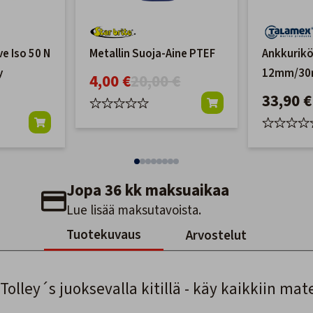
e Iso 50 N
Metallin Suoja-Aine PTEF
Ankkurikö
y
12mm/3
4,00 €
20,00 €
33,90 €
Jopa 36 kk maksuaikaa
Lue lisää maksutavoista.
Tuotekuvaus
Arvostelut
Tolley´s juoksevalla kitillä - käy kaikkiin mate