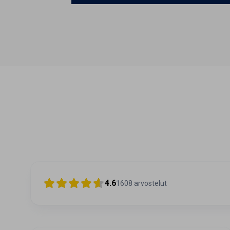
4.6
1608
arvostelut