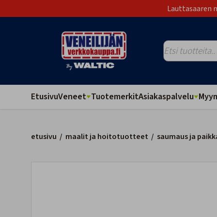
Lauttasaaren m
Etusivu
Veneet
Tuotemerkit
Asiakaspalvelu
Myym
etusivu
/
maalit ja hoitotuotteet
/
saumaus ja paikk