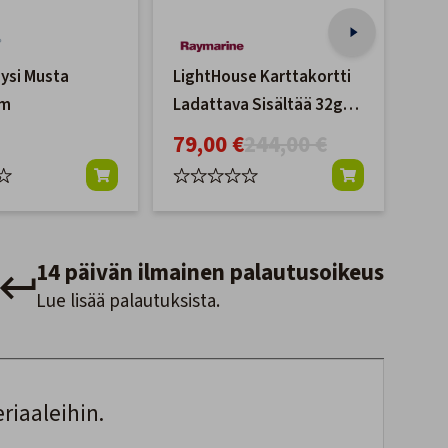
ysi Musta
LightHouse Karttakortti
Vesi
0m
Ladattava Sisältää 32gb
Alk
MicroSD
79,00 €
244,00 €
14 päivän ilmainen palautusoikeus
Lue lisää palautuksista.
riaaleihin.