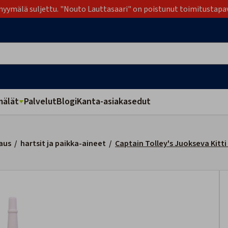
yymälä suljettu. "Nouto Lauttasaari" on poistunut toimitustapa
älät
Palvelut
Blogi
Kanta-asiakasedut
aus
/
hartsit ja paikka-aineet
/
Captain Tolley's Juokseva Kitti