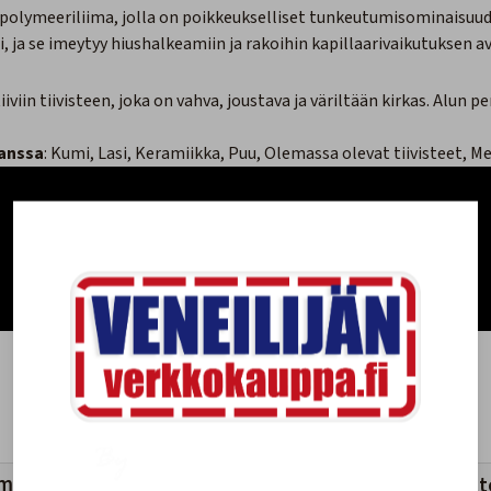
polymeeriliima, jolla on poikkeukselliset tunkeutumisominaisuud
, ja se imeytyy hiushalkeamiin ja rakoihin kapillaarivaikutuksen av
iiviin tiivisteen, joka on vahva, joustava ja väriltään kirkas. Alun
kanssa
: Kumi, Lasi, Keramiikka, Puu, Olemassa olevat tiivisteet, Me
mankaltaiset tuotteet
Viimeksi katsotut tuott