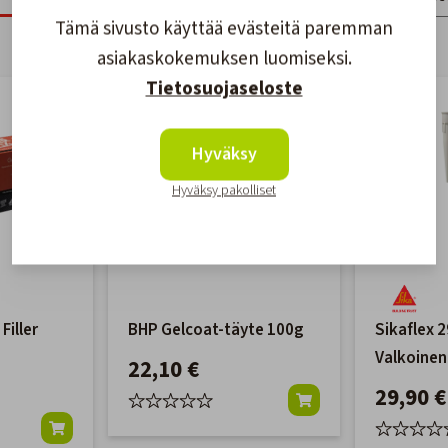
Tämä sivusto käyttää evästeitä paremman
asiakaskokemuksen luomiseksi.
Tietosuojaseloste
Hyväksy
Hyväksy pakolliset
Filler
BHP Gelcoat-täyte 100g
Sikaflex 
Valkoinen
22,10 €
29,90 €