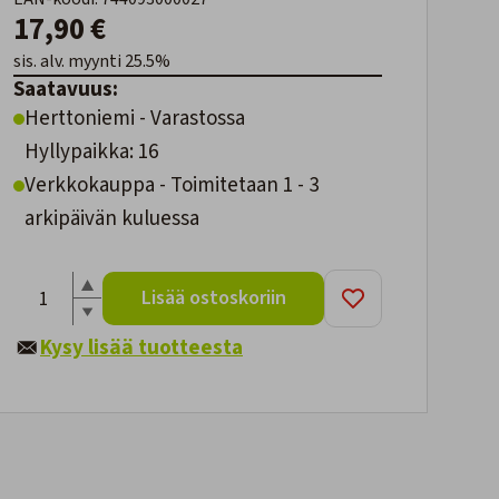
17,90 €
sis. alv. myynti 25.5%
Saatavuus:
Herttoniemi - Varastossa
Hyllypaikka: 16
Verkkokauppa - Toimitetaan 1 - 3
arkipäivän kuluessa
Lisää ostoskoriin
Kysy lisää tuotteesta