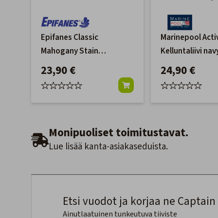
Epifanes Classic
Marinepool Activ
Mahogany Stain
Kelluntaliivi nav
Mahonkipetsi 0,5L
23,90 €
24,90 €
Monipuoliset toimitustavat.
Lue lisää kanta-asiakaseduista.
Etsi vuodot ja korjaa ne Captain 
Ainutlaatuinen tunkeutuva tiiviste