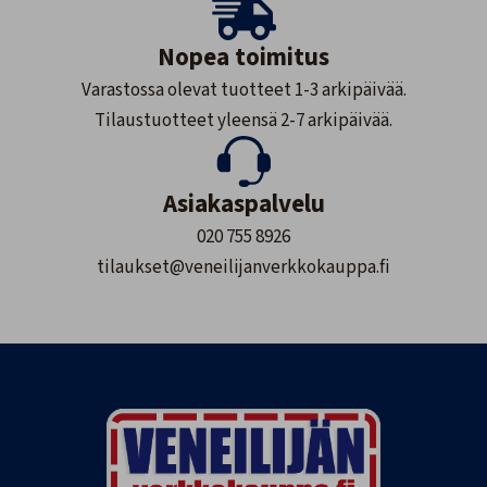
Nopea toimitus
Varastossa olevat tuotteet 1-3 arkipäivää.
Tilaustuotteet yleensä 2-7 arkipäivää.
Asiakaspalvelu
020 755 8926
tilaukset@veneilijanverkkokauppa.fi