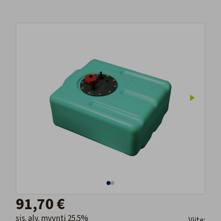
91,70 €
sis. alv. myynti 25.5%
Viite: