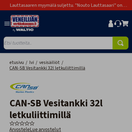
Lauttasaaren myymälä suljettu. "Nouto Lauttasaari" on
poistunut toimitustapavaihtoehdoista.
etusivu
/
lvi
/
vesisäiliöt
/
CAN-SB Vesitankki 32l letkuliittimillä
CAN-SB Vesitankki 32l
letkuliittimillä
Arvostele
Lue arvostelut