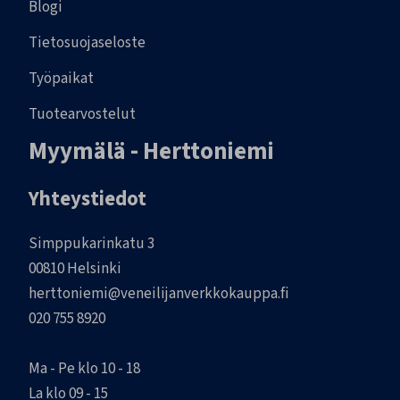
Blogi
Tietosuojaseloste
Työpaikat
Tuotearvostelut
Myymälä - Herttoniemi
Yhteystiedot
Simppukarinkatu 3
00810 Helsinki
herttoniemi@veneilijanverkkokauppa.fi
020 755 8920
Ma - Pe klo 10 - 18
La klo 09 - 15