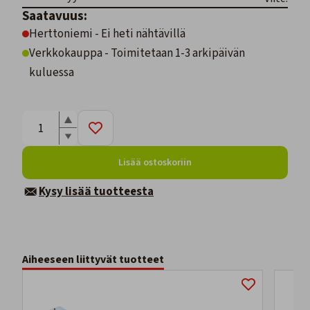
Saatavuus:
Herttoniemi - Ei heti nähtävillä
Verkkokauppa - Toimitetaan 1-3 arkipäivän
kuluessa
Lisää ostoskoriin
Kysy lisää tuotteesta
Aiheeseen liittyvät tuotteet