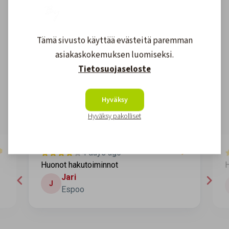
Tämä sivusto käyttää evästeitä paremman
Asiakkaidemme kokemuksia
asiakaskokemuksen luomiseksi.
Tietosuojaseloste
4.6
1611
arvostelut
Kirjoita arvostelu
Hyväksy
Hyväksy pakolliset
4 days ago
Huonot hakutoiminnot
H
Jari
J
Espoo
Page 2 of 60