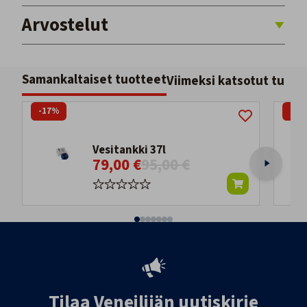
Arvostelut
Samankaltaiset tuotteet
Viimeksi katsotut tuott
-17%
-10
Vesitankki 37l
79,00 €
95,00 €
Tilaa Veneilijän uutiskirje