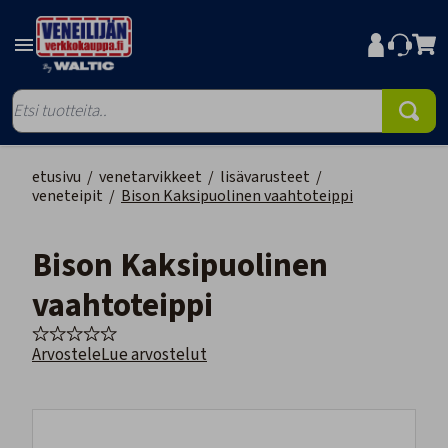
etusivu
/
venetarvikkeet
/
lisävarusteet
/
veneteipit
/
Bison Kaksipuolinen vaahtoteippi
Bison Kaksipuolinen
vaahtoteippi
Arvostele
Lue arvostelut