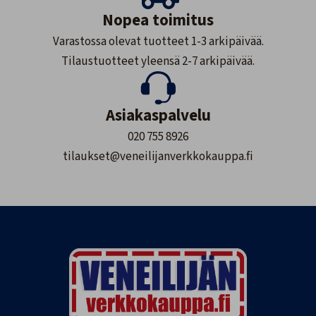
Nopea toimitus
Varastossa olevat tuotteet 1-3 arkipäivää.
Tilaustuotteet yleensä 2-7 arkipäivää.
Asiakaspalvelu
020 755 8926
tilaukset@veneilijanverkkokauppa.fi