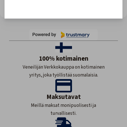
Site owner: Upgrade for more views or wait till monthly reset.
100% kotimainen
Veneilijän Verkkokauppa on kotimainen
yritys, joka työllistää suomalaisia.
Maksutavat
Meillä maksat monipuolisesti ja
turvallisesti.