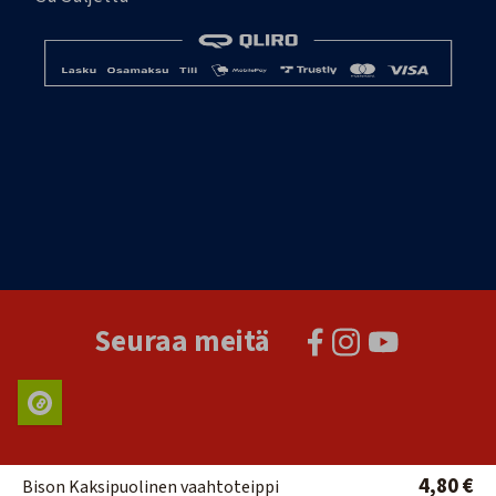
Seuraa meitä
4,80 €
Bison Kaksipuolinen vaahtoteippi