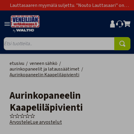
Lauttasaaren myymälä suljettu. "Nouto Lauttasaari" on
poistunut toimitustapavaihtoehdoista.
etusivu
/
veneen sähkö
/
aurinkopaneelit ja lataussäätimet
/
Aurinkopaneelin Kaapeliläpivienti
Aurinkopaneelin
Kaapeliläpivienti
Arvostele
Lue arvostelut