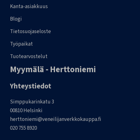
Kanta-asiakkuus
Blogi
Tietosuojaseloste
Työpaikat
Tuotearvostelut
Myymälä - Herttoniemi
Yhteystiedot
Simppukarinkatu 3
00810 Helsinki
herttoniemi@veneilijanverkkokauppa.fi
020 755 8920