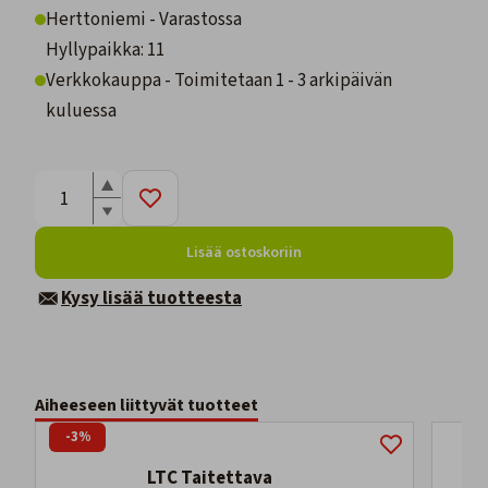
Herttoniemi - Varastossa
Hyllypaikka: 11
Verkkokauppa - Toimitetaan 1 - 3 arkipäivän
kuluessa
Lisää ostoskoriin
Kysy lisää tuotteesta
Aiheeseen liittyvät tuotteet
-3%
LTC Taitettava