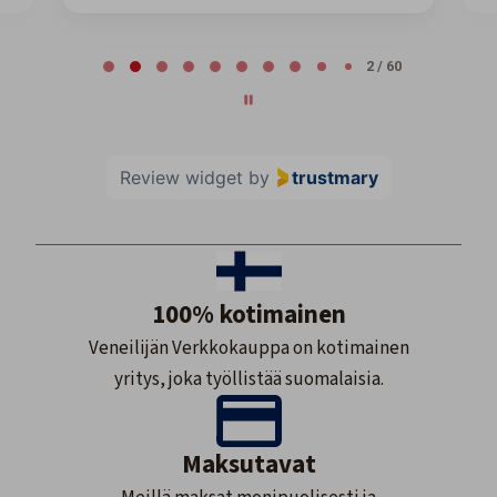
Page 2 of 60
2 / 60
Review widget
by
trustmary
100% kotimainen
Veneilijän Verkkokauppa on kotimainen
yritys, joka työllistää suomalaisia.
Maksutavat