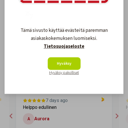
Tämä sivusto käyttää evästeitä paremman
asiakaskokemuksen luomiseksi.
Asiakkaidemme kokemuksia
Tietosuojaseloste
4.6
1608
arvostelut
Hyväksy
Kirjoita arvostelu
Hyväksy pakolliset
7 days ago
Helppo edullinen
H
Aurora
A