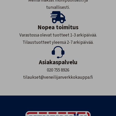
Meillä maksat monipuolisesti ja
turvallisesti.
Nopea toimitus
Varastossa olevat tuotteet 1-3 arkipäivää.
Tilaustuotteet yleensä 2-7 arkipäivää.
Asiakaspalvelu
020 755 8926
tilaukset@veneilijanverkkokauppa.fi