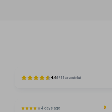
4.6
1611
arvostelut
4 days ago