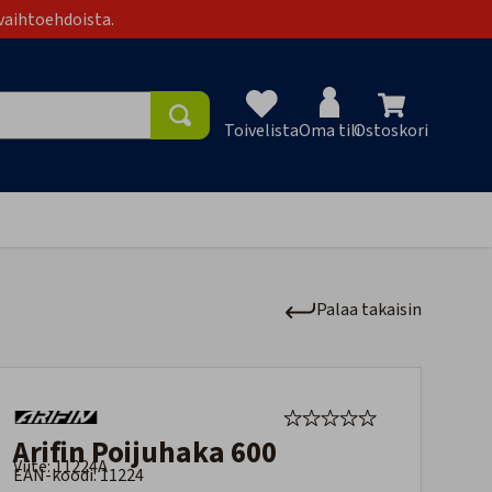
vaihtoehdoista.
Toivelista
Oma tili
Ostoskori
Toivelist
Palaa takaisin
Arifin Poijuhaka 600
Viite: 11224A
EAN-koodi: 11224