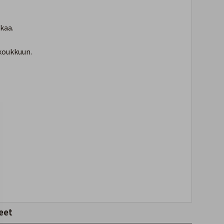
kaa.
 koukkuun.
eet