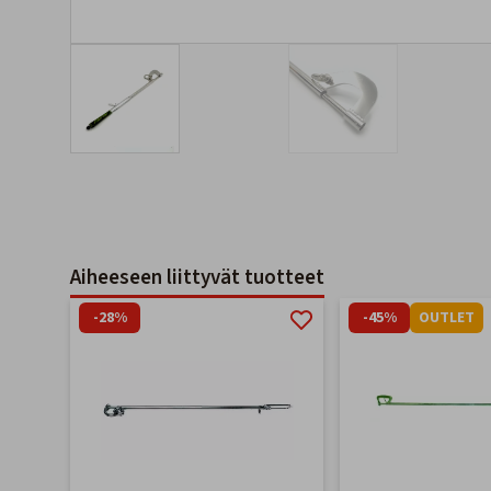
Aiheeseen liittyvät tuotteet
-28%
-45%
OUTLET