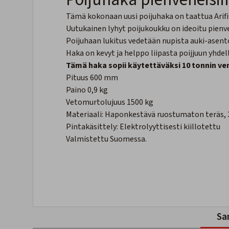
Tämä kokonaan uusi poijuhaka on taattua Arifi
Uutukainen lyhyt poijukoukku on ideoitu pienve
Poijuhaan lukitus vedetään nupista auki-asen
Haka on kevyt ja helppo liipasta poijjuun yhdel
Tämä haka sopii käytettäväksi 10 tonnin ve
Pituus 600 mm
Paino 0,9 kg
Vetomurtolujuus 1500 kg
Materiaali: Haponkestävä ruostumaton teräs, 
Pintakäsittely: Elektrolyyttisesti kiillotettu
Valmistettu Suomessa.
Sa