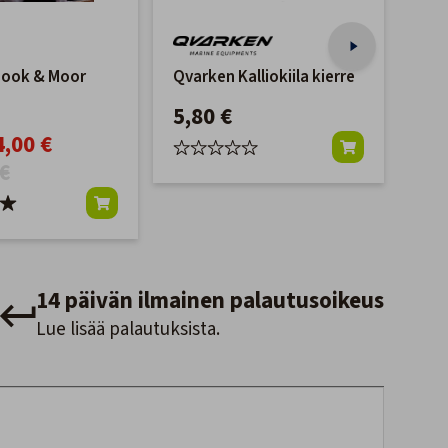
Hook & Moor
Qvarken Kalliokiila kierre
Tel
Per
5,80 €
Jat
4,00 €
47
€
14 päivän ilmainen palautusoikeus
Lue lisää palautuksista.