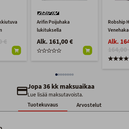
ukkiutuva
Arifin Poijuhaka
Robship 
m
lukituksella
Venehaka
0 €
Alk. 161,00 €
Alk. 16
164,00 
Jopa 36 kk maksuaikaa
Lue lisää maksutavoista.
Tuotekuvaus
Arvostelut
n