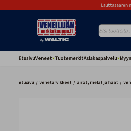
Lauttasaaren m
Etusivu
Veneet
Tuotemerkit
Asiakaspalvelu
Myym
etusivu
/
venetarvikkeet
/
airot, melat ja haat
/
ven