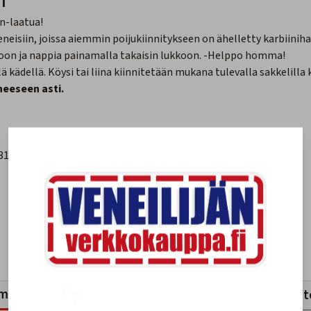
n-laatua!
neisiin, joissa aiemmin poijukiinnitykseen on ähelletty karbiiniha
toon ja nappia painamalla takaisin lukkoon. -Helppo homma!
lä kädellä. Köysi tai liina kiinnitetään mukana tulevalla sakkelilla
neeseen asti.
316L
mankaltaiset tuotteet
Viimeksi katsotut tuott