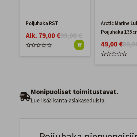
Poijuhaka RST
Arctic Marine L
Poijuhaka 135c
Alk. 79,00 €
99,00 €
49,00 €
89,9
Monipuoliset toimitustavat.
Lue lisää kanta-asiakaseduista.
Poijuhaka pienveneisii