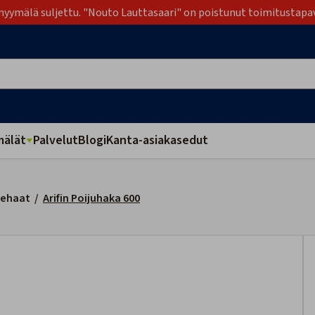
yymälä suljettu. "Nouto Lauttasaari" on poistunut toimitustapa
älät
Palvelut
Blogi
Kanta-asiakasedut
ehaat
/
Arifin Poijuhaka 600