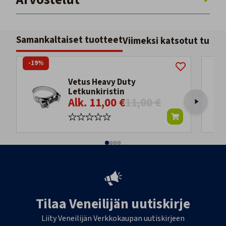
Samankaltaiset tuotteet
Viimeksi katsotut tuott
-19%
Vetus Heavy Duty
Letkunkiristin
Alk. 11,00 €
11,00 €
Tilaa Veneilijän uutiskirje
Liity Veneilijän Verkkokaupan uutiskirjeen