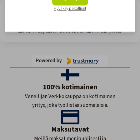
Hyväksy pakolliset
LOOKING FOR REVIEWS?
View all reviews
Site owner: Upgrade for more views or wait till monthly reset.
100% kotimainen
Veneilijän Verkkokauppa on kotimainen
yritys, joka työllistää suomalaisia.
Maksutavat
Meillä maksat monipuolisesti ja