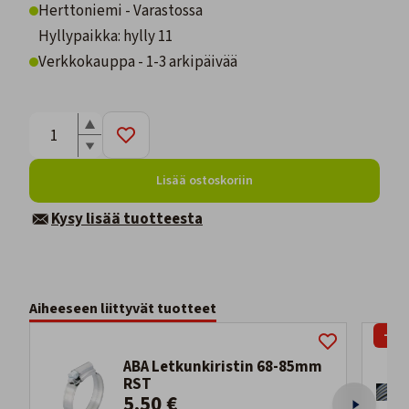
Herttoniemi - Varastossa
Hyllypaikka: hylly 11
Verkkokauppa - 1-3 arkipäivää
Lisää ostoskoriin
Kysy lisää tuotteesta
Aiheeseen liittyvät tuotteet
-18
ABA Letkunkiristin 68-85mm
RST
5,50 €