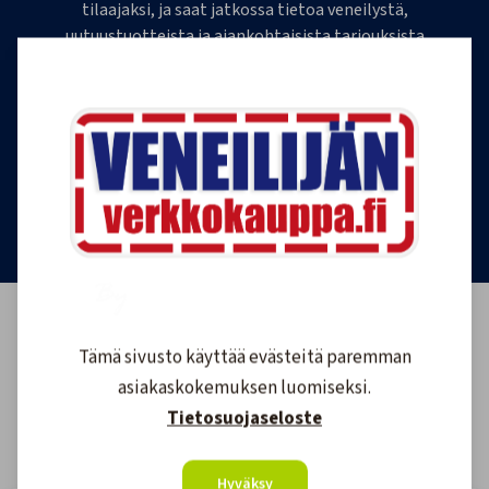
tilaajaksi, ja saat jatkossa tietoa veneilystä,
uutuustuotteista ja ajankohtaisista tarjouksista
ensimmäisten joukossa. Lähetämme 1-4
uutiskirjettä kuukaudessa. Voit perua uutiskirjeen
tilauksen milloin tahansa.
Tilaa uutiskirje
Tämä sivusto käyttää evästeitä paremman
asiakaskokemuksen luomiseksi.
Tietosuojaseloste
Hyväksy