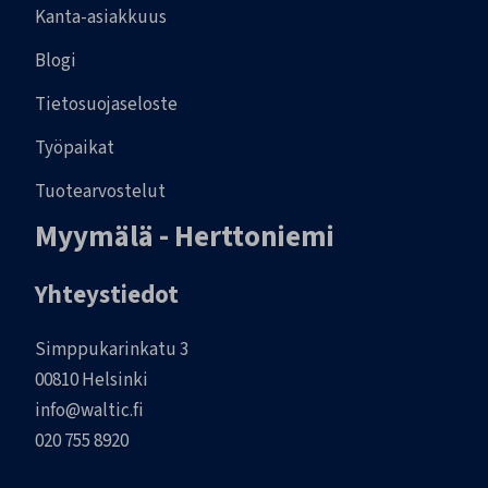
Kanta-asiakkuus
Blogi
Tietosuojaseloste
Työpaikat
Tuotearvostelut
Myymälä - Herttoniemi
Yhteystiedot
Simppukarinkatu 3
00810 Helsinki
info@waltic.fi
020 755 8920