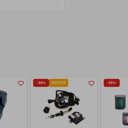
-36%
OUTLET
-35%