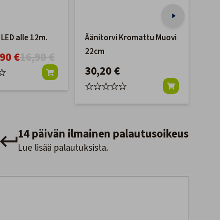
 LED alle 12m.
Äänitorvi Kromattu Muovi
Orb
22cm
pol
,90 €
16,90 €
Yan
30,20 €
18
SB8
YSM
14 päivän ilmainen palautusoikeus
Lue lisää palautuksista.