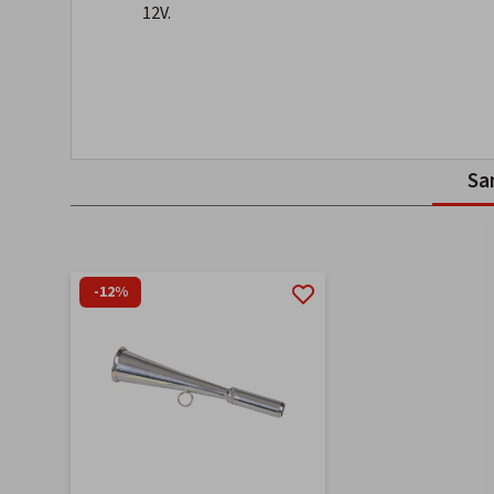
12V.
Sa
-12%