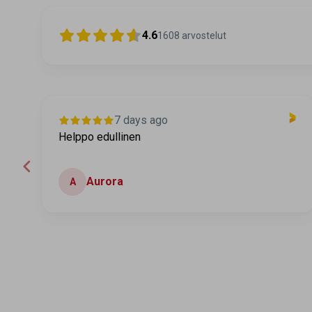
4.6
1608
arvostelut
7 days ago
Helppo edullinen
Aurora
A
Page 2 of 60