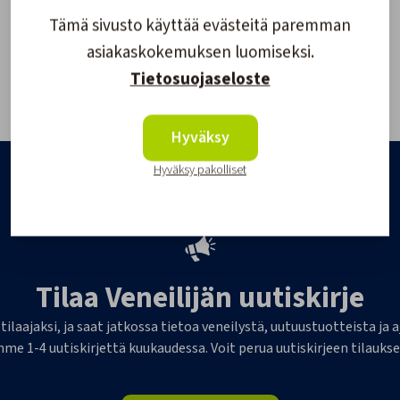
Tämä sivusto käyttää evästeitä paremman
asiakaskokemuksen luomiseksi.
Tietosuojaseloste
Hyväksy
Hyväksy pakolliset
Tilaa Veneilijän uutiskirje
 tilaajaksi, ja saat jatkossa tietoa veneilystä, uutuustuotteista j
me 1-4 uutiskirjettä kuukaudessa. Voit perua uutiskirjeen tilaukse