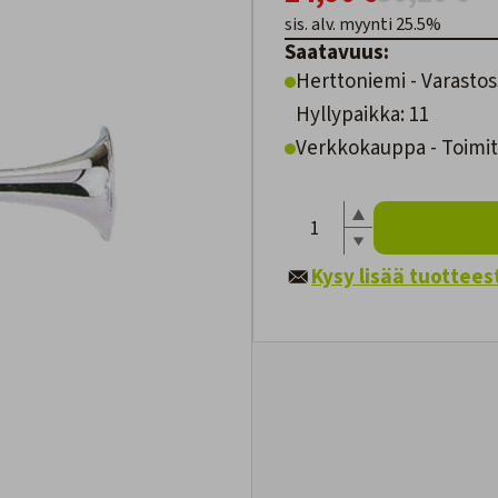
sis. alv. myynti 25.5%
Saatavuus:
Herttoniemi - Varastos
Hyllypaikka: 11
Verkkokauppa - Toimite
Kysy lisää tuottees