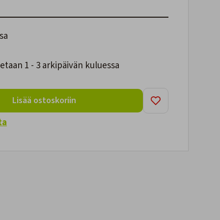
sa
taan 1 - 3 arkipäivän kuluessa
Lisää ostoskoriin
ta