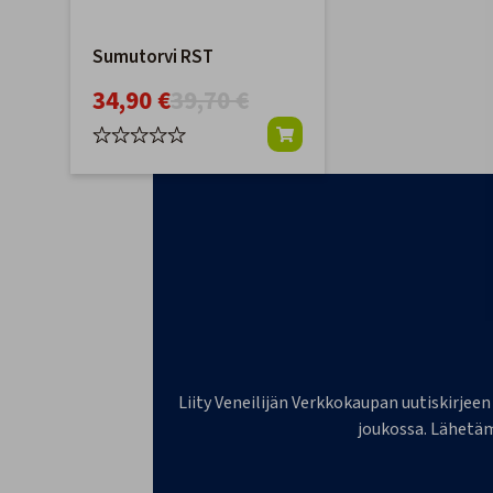
Sumutorvi RST
34,90 €
39,70 €
Liity Veneilijän Verkkokaupan uutiskirjeen
joukossa. Lähetäm