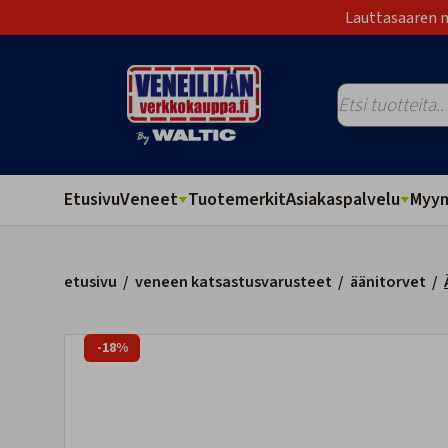
Lauttasaaren m
Etusivu
Veneet
Tuotemerkit
Asiakaspalvelu
Myym
etusivu
/
veneen katsastusvarusteet
/
äänitorvet
/
-18%