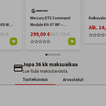
Mercury DTS Command
Kulkuvalo
 600 W
Module Kit-07 WF –
Alk. 14
Yksimoottorisiin
80 €
299,00 €
465,79 €
järjestelmiin
(Paneeliasennus)
Jopa 36 kk maksuaikaa
Lue lisää maksutavoista.
Tuotekuvaus
Arvostelut