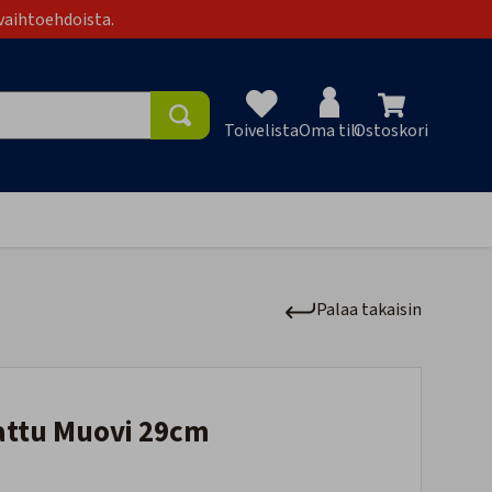
vaihtoehdoista.
Toivelista
Oma tili
Ostoskori
Toivelist
Palaa takaisin
mattu Muovi 29cm