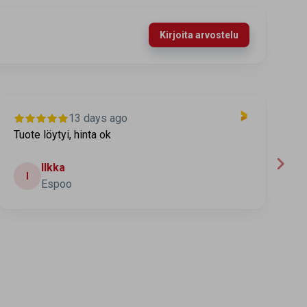
Kirjoita arvostelu
13 days ago
Tuote löytyi, hinta ok
T
t
Ilkka
I
Espoo