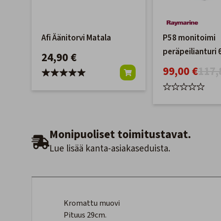
Afi Äänitorvi Matala
P58 monitoimi
peräpeilianturi
24,90 €
50/200 kHz
99,00 €
117,
Monipuoliset toimitustavat.
Lue lisää kanta-asiakaseduista.
Kromattu muovi
Pituus 29cm.