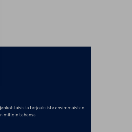
a ajankohtaisista tarjouksista ensimmäisten
n milloin tahansa.