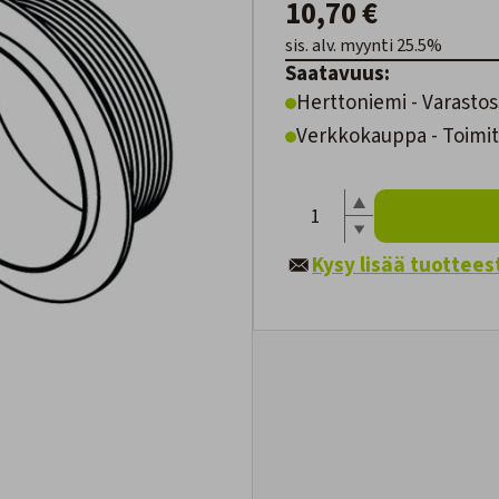
10,70 €
sis. alv. myynti 25.5%
Saatavuus:
Herttoniemi - Varastos
Verkkokauppa - Toimite
Kysy lisää tuottees