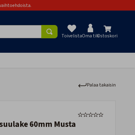
vaihtoehdoista.
Toivelista
Oma tili
Ostoskori
Toivelist
Palaa takaisin
ansuulake 60mm Musta