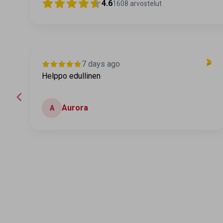
4.6
1608
arvostelut
7 days ago
Helppo edullinen
Aurora
A
Page 2 of 60