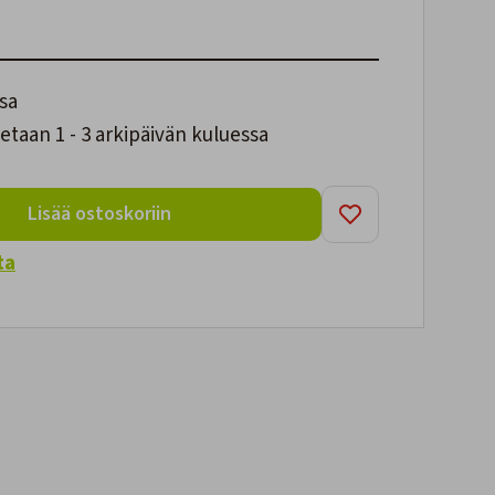
sa
taan 1 - 3 arkipäivän kuluessa
Lisää ostoskoriin
ta