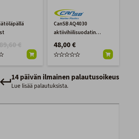
äätöläpällä
CanSB AQ4030
st
aktiivihiilisuodatin
septijärjestelmään
89,60 €
48,00 €
14 päivän ilmainen palautusoikeus
Lue lisää palautuksista.