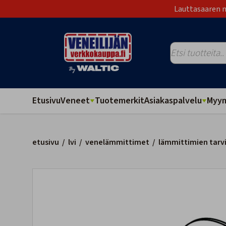
Lauttasaaren m
Etusivu
Veneet
Tuotemerkit
Asiakaspalvelu
Myym
etusivu
/
lvi
/
venelämmittimet
/
lämmittimien tarv