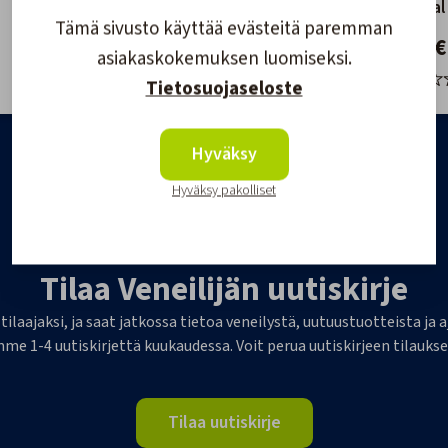
Musta
60mm val
Tämä sivusto käyttää evästeitä paremman
9,90 €
10,80 €
asiakaskokemuksen luomiseksi.
Tietosuojaseloste
Hyväksy
Hyväksy pakolliset
Tilaa Veneilijän uutiskirje
 tilaajaksi, ja saat jatkossa tietoa veneilystä, uutuustuotteista j
me 1-4 uutiskirjettä kuukaudessa. Voit perua uutiskirjeen tilaukse
Tilaa uutiskirje