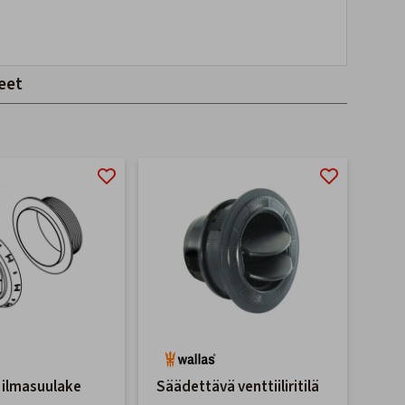
eet
 ilmasuulake
Säädettävä venttiiliritilä