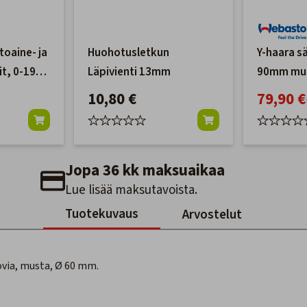
oaine- ja
Huohotusletkun
Y-haara s
it, 0-190
Läpivienti 13mm
90mm mu
10,80 €
79,90 €
Jopa 36 kk maksuaikaa
Lue lisää maksutavoista.
Tuotekuvaus
Arvostelut
ovia, musta, Ø 60 mm.