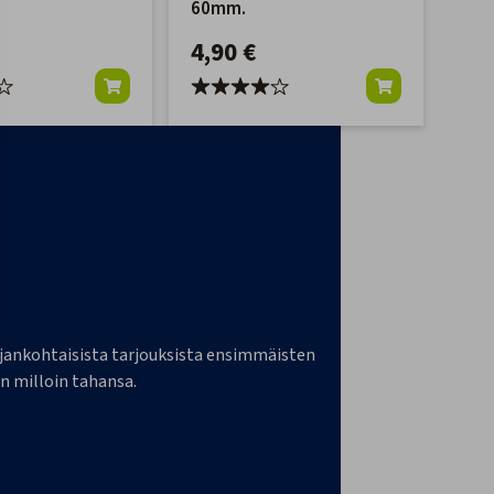
60mm.
4,90 €
a ajankohtaisista tarjouksista ensimmäisten
n milloin tahansa.