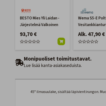
BESTO Mies Yli Laidan -
Wema S5-E Poltt
Järjestelmä Valkoinen
Vesitankkiantur
ohm
93,70 €
Alk. 47,90 €
Monipuoliset toimitustavat.
Lue lisää kanta-asiakaseduista.
45° ilmasuulake, sisältää läpivientirungon. Mu