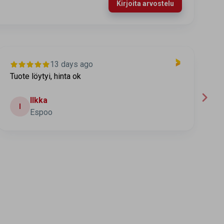
Kirjoita arvostelu
13 days ago
Tuote löytyi, hinta ok
T
t
Ilkka
I
Espoo