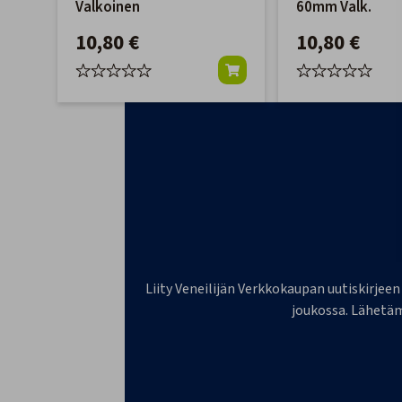
Valkoinen
60mm Valk.
10,80 €
10,80 €
Liity Veneilijän Verkkokaupan uutiskirjeen
joukossa. Lähetäm