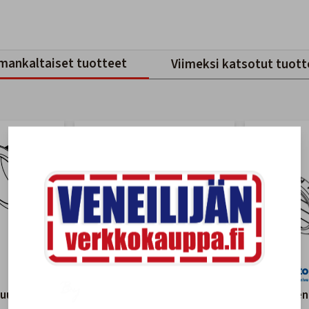
mankaltaiset tuotteet
Viimeksi katsotut tuott
suulake
Suora Ilmasuulake 60mm
45 asteen