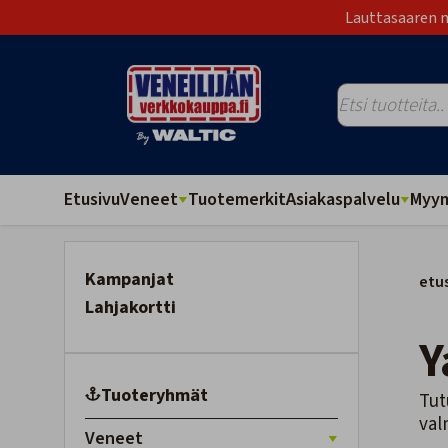
Lauttasaaren m
Etusivu
Veneet
Tuotemerkit
Asiakaspalvelu
Myym
Kampanjat
etu
Lahjakortti
Tuoteryhmät
Tut
val
Veneet