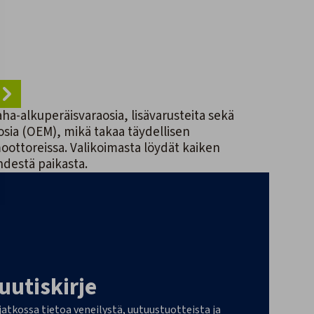
-alkuperäisvaraosia, lisävarusteita sekä
sosia (OEM), mikä takaa täydellisen
ttoreissa. Valikoimasta löydät kaiken
hdestä paikasta.
 uutiskirje
 jatkossa tietoa veneilystä, uutuustuotteista ja