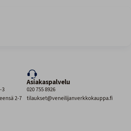
Asiakaspalvelu
-3
020 755 8926
leensä 2-7
tilaukset@veneilijanverkkokauppa.fi