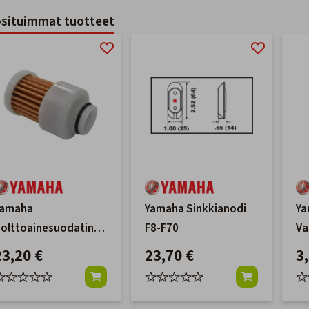
situimmat tuotteet
Yamaha
Yamaha Sinkkianodi
Ya
olttoainesuodatin
F8-F70
Va
40-F115 ('00-'06)
Ti
23,20 €
23,70 €
3