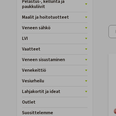
Pelastus-, kellunta ja
paukkuliivit
Maalit ja hoitotuotteet
Veneen sähkö
LVI
Vaatteet
Veneen sisustaminen
Venekeittiö
Vesiurheilu
Lahjakortit ja ideat
Outlet
Suosittelemme