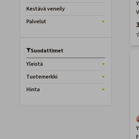
Kestävä veneily
V
T
Palvelut
Suodattimet
Yleistä
Tuotemerkki
Hinta
Y
F