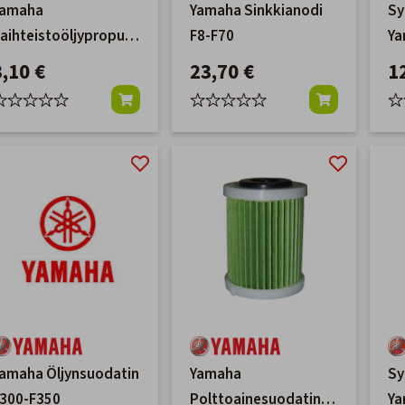
Yamaha
Yamaha Sinkkianodi
Sy
aihteistoöljypropun
F8-F70
Ya
iiviste, 1 kpl
F7
3,10 €
23,70 €
1
amaha Öljynsuodatin
Yamaha
Sy
300-F350
Polttoainesuodatin
Ya