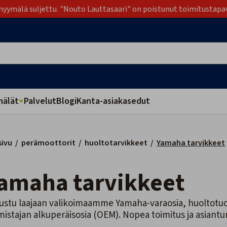
yymälä suljettu. "Nouto Lauttasaari" on poistunut toimitustapa
älät
Palvelut
Blogi
Kanta-asiakasedut
sivu
/
perämoottorit
/
huoltotarvikkeet
/
Yamaha tarvikkeet
Yamaha tarvikkeet
ustu laajaan valikoimaamme Yamaha-varaosia, huoltotuotte
mistajan alkuperäisosia (OEM). Nopea toimitus ja asiantu