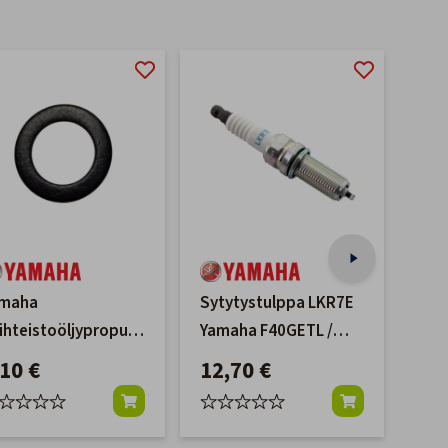
maha
Sytytystulppa LKR7E
Syt
ihteistoöljypropun
Yamaha F40GETL /
Yam
iviste, 1 kpl
F70A
/ F
,10 €
12,70 €
12