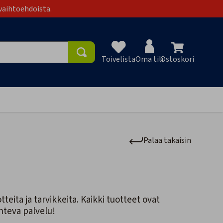
vaihtoehdoista.
Toivelista
Oma tili
Ostoskori
Toivelist
Palaa takaisin
ita ja tarvikkeita. Kaikki tuotteet ovat
nteva palvelu!