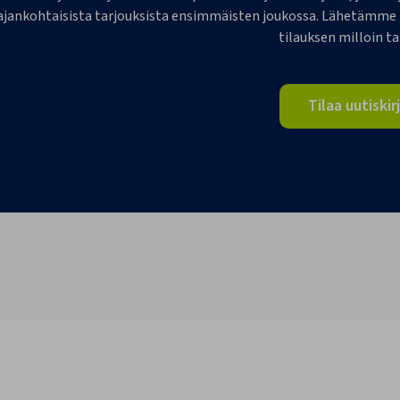
ajankohtaisista tarjouksista ensimmäisten joukossa. Lähetämme 1-
tilauksen milloin t
Tilaa uutiskir