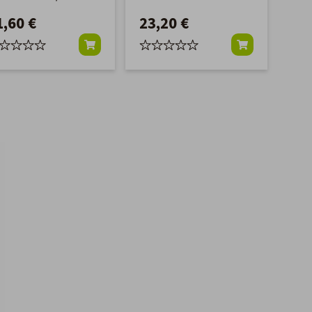
F40-F115 ('00-'06)
1,60 €
23,20 €