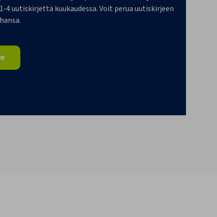
4 uutiskirjettä kuukaudessa. Voit perua uutiskirjeen
ahansa.
je