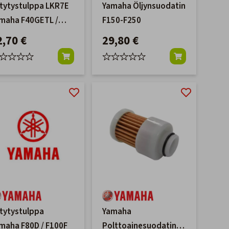
tytystulppa LKR7E
Yamaha Öljynsuodatin
maha F40GETL /
F150-F250
0A
2,70 €
29,80 €
tytystulppa
Yamaha
maha F80D / F100F
Polttoainesuodatin