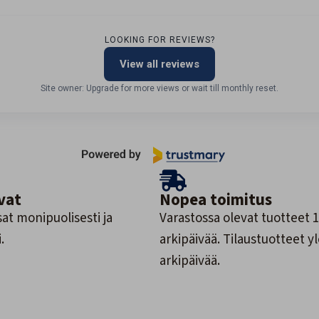
LOOKING FOR REVIEWS?
View all reviews
Site owner: Upgrade for more views or wait till monthly reset.
vat
Nopea toimitus
at monipuolisesti ja
Varastossa olevat tuotteet 1
.
arkipäivää. Tilaustuotteet y
arkipäivää.