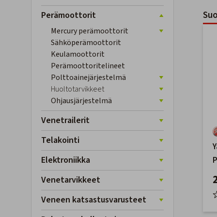
Suo
Perämoottorit
Mercury perämoottorit
Sähköperämoottorit
Keulamoottorit
Perämoottoritelineet
Polttoainejärjestelmä
Huoltotarvikkeet
Ohjausjärjestelmä
Venetrailerit
Telakointi
Elektroniikka
P
F
Venetarvikkeet
Veneen katsastusvarusteet