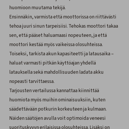
huomioon muutama tekijä.
Ensinnäkin, varmista että moottorissa on riittävästi
tehoa juuri sinun tarpeisiisi. Tehokas moottori takaa
sen, että pääset haluamaasi nopeuteen, ja että
moottori kestää myös vaikeissa olosuhteissa.
Toiseksi, tarkista akun kapasiteetti ja latausaika –
haluat varmasti pitkän käyttöajan yhdellä
latauksella sekä mahdollisuuden ladata akku
nopeasti tarvittaessa.
Tarjousten vertailussa kannattaa kiinnittää
huomiota myös muihin ominaisuuksiin, kuten
säädettävään potkurin korkeuteen ja kulmaan.
Näiden säätöjen avulla voit optimoida veneesi
suorituskyvyn erilaisissa olosuhteissa. Lisäksi on