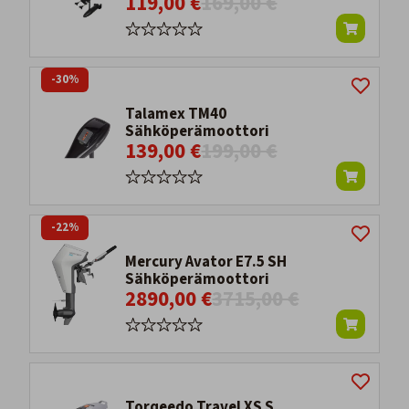
119,00 €
169,00 €
-30%
Talamex TM40
Sähköperämoottori
139,00 €
199,00 €
-22%
Mercury Avator E7.5 SH
Sähköperämoottori
2890,00 €
3715,00 €
Torqeedo Travel XS S