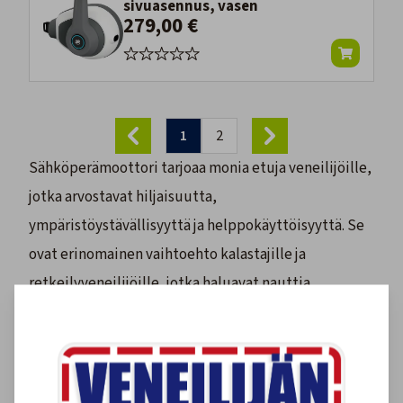
sivuasennus, vasen
279,00 €
1
2
Sähköperämoottori tarjoaa monia etuja veneilijöille,
jotka arvostavat hiljaisuutta,
ympäristöystävällisyyttä ja helppokäyttöisyyttä. Se
ovat erinomainen vaihtoehto kalastajille ja
retkeilyveneilijöille, jotka haluavat nauttia
vesilläolosta ilman melua tai päästöjä.
Veneilijän Verkkokaupasta löydät suositut
Motorguide, Mercury Avator ja Talamex -
sähköperämoottorit aina edulliseen hintaan.