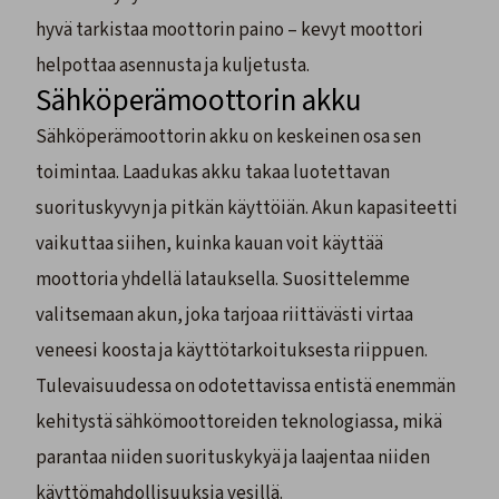
hyvä tarkistaa moottorin paino – kevyt moottori
helpottaa asennusta ja kuljetusta.
Sähköperämoottorin akku
Sähköperämoottorin akku on keskeinen osa sen
toimintaa. Laadukas akku takaa luotettavan
suorituskyvyn ja pitkän käyttöiän. Akun kapasiteetti
vaikuttaa siihen, kuinka kauan voit käyttää
moottoria yhdellä latauksella. Suosittelemme
valitsemaan akun, joka tarjoaa riittävästi virtaa
veneesi koosta ja käyttötarkoituksesta riippuen.
Tulevaisuudessa on odotettavissa entistä enemmän
kehitystä sähkömoottoreiden teknologiassa, mikä
parantaa niiden suorituskykyä ja laajentaa niiden
käyttömahdollisuuksia vesillä.