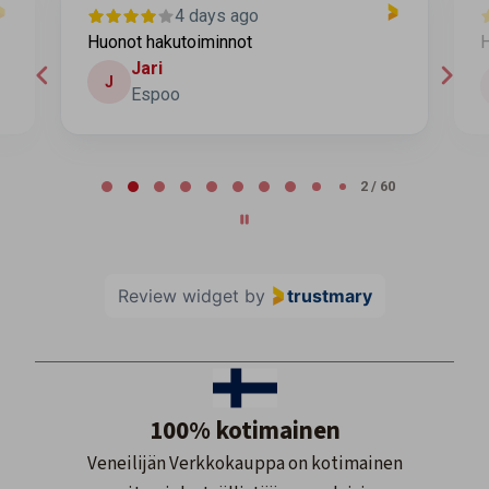
4 days ago
Huonot hakutoiminnot
H
Jari
J
Espoo
Page 2 of 60
2 / 60
Review widget
by
trustmary
100% kotimainen
Veneilijän Verkkokauppa on kotimainen