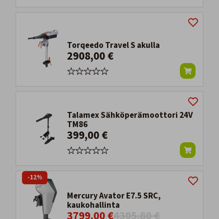
Torqeedo Travel S akulla
2908,00 €
Talamex Sähköperämoottori 24V
TM86
399,00 €
-12%
Mercury Avator E7.5 SRC,
kaukohallinta
3799,00 €
4305,80 €