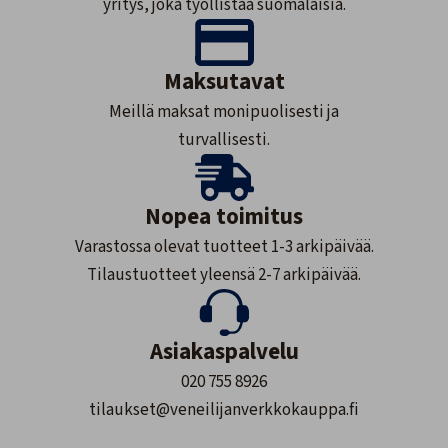
yritys, joka työllistää suomalaisia.
Maksutavat
Meillä maksat monipuolisesti ja
turvallisesti.
Nopea toimitus
Varastossa olevat tuotteet 1-3 arkipäivää.
Tilaustuotteet yleensä 2-7 arkipäivää.
Asiakaspalvelu
020 755 8926
tilaukset@veneilijanverkkokauppa.fi