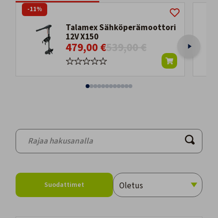
-11%
Talamex Sähköperämoottori
12V X150
479,00 €
539,00 €
Suodattimet