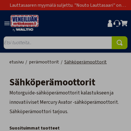
Lauttasaaren myymälä suljettu. "Nouto Lauttasaari" on
poistunut toimitustapavaihtoehdoista.
etusivu
/
perämoottorit
/
Sähköperämoottorit
Sähköperämoottorit
Motorguide-sähköperämoottorit kalastukseen ja
innovatiiviset Mercury Avator -sähköperämoottorit.
Sähköperämoottori tarjous.
Suosituimmat tuotteet