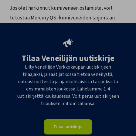
Jos olet harkinnut kumiveneen ostamista,
voit
tutustua Mercury QS -kumiveneiden tarjontaan
.
Tilaa Veneilijän uutiskirje
Liity Veneilijän Verkkokaupan uutiskirjeen
tilaajaksi, ja saat jatkossa tietoa veneilystä,
uutuustuotteista ja ajankohtaisista tarjouksista
ensimmäisten joukossa. Lähetämme 1-4
uutiskirjettä kuukaudessa. Voit perua uutiskirjeen
tilauksen milloin tahansa.
Tilaa uutiskirje