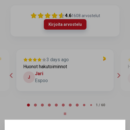
4.6
1608
arvostelut
Kirjoita arvostelu
3 days ago
Huonot hakutoiminnot
H
Jari
J
Espoo
Page 1 of 60
1 / 60