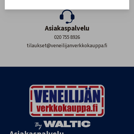
Tilaustuotteet yleensä 2-7 arkipäivää.
Asiakaspalvelu
020 755 8926
tilaukset@veneilijanverkkokauppa.fi