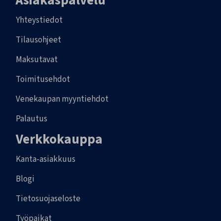
Asiakaspalvelu
Yhteystiedot
Tilausohjeet
Maksutavat
Toimitusehdot
Venekaupan myyntiehdot
Palautus
Verkkokauppa
Kanta-asiakkuus
Blogi
Tietosuojaseloste
Työpaikat