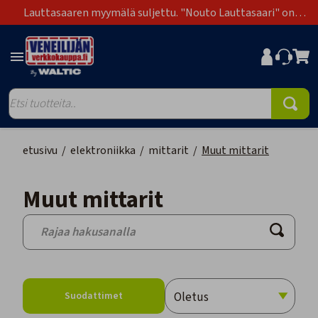
Lauttasaaren myymälä suljettu. "Nouto Lauttasaari" on
poistunut toimitustapavaihtoehdoista.
etusivu
/
elektroniikka
/
mittarit
/
Muut mittarit
Muut mittarit
Suodattimet