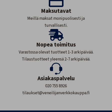
Maksutavat
Meillä maksat monipuolisesti ja
turvallisesti.
Nopea toimitus
Varastossa olevat tuotteet 1-3 arkipäivää.
Tilaustuotteet yleensä 2-7 arkipäivää.
Asiakaspalvelu
020 755 8926
tilaukset@veneilijanverkkokauppa.fi