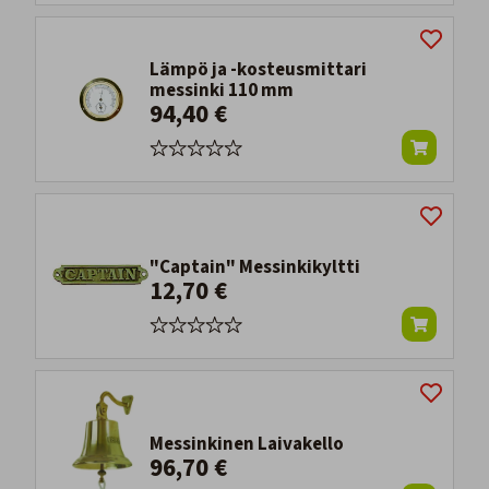
Lämpö ja -kosteusmittari
messinki 110 mm
94,40 €
"Captain" Messinkikyltti
12,70 €
Messinkinen Laivakello
96,70 €