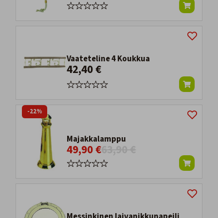
Vaateteline 4 Koukkua
42,40 €
-22%
Majakkalamppu
49,90 €
63,90 €
Messinkinen laivanikkunapeili