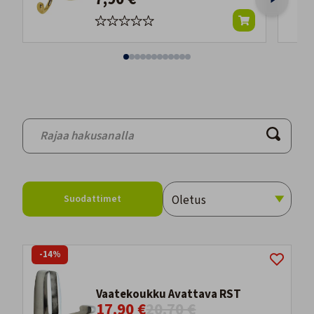
Suodattimet
-14%
Vaatekoukku Avattava RST
17,90 €
20,70 €