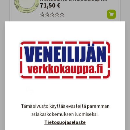
71,50 €
Messinkinen Käsikello
21,70 €
Messinkinen Laivaikkunapeili
125,30 €
Tämä sivusto käyttää evästeitä paremman
asiakaskokemuksen luomiseksi.
Tietosuojaseloste