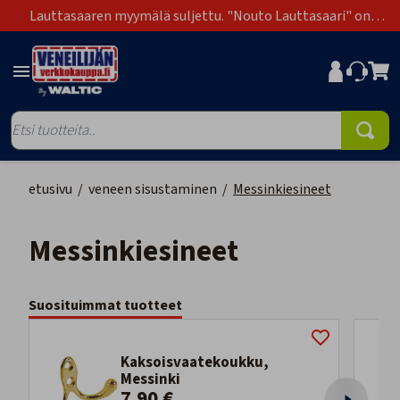
Lauttasaaren myymälä suljettu. "Nouto Lauttasaari" on
poistunut toimitustapavaihtoehdoista.
etusivu
/
veneen sisustaminen
/
Messinkiesineet
Messinkiesineet
Suosituimmat tuotteet
Kaksoisvaatekoukku,
Messinki
7,90 €