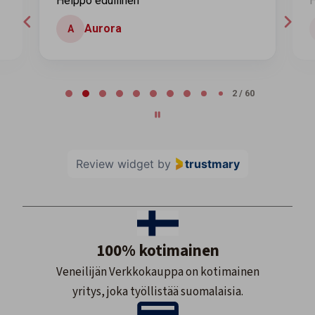
Helppo edullinen
H
Aurora
A
Page 2 of 60
2 / 60
Review widget
by
trustmary
100% kotimainen
Veneilijän Verkkokauppa on kotimainen
yritys, joka työllistää suomalaisia.