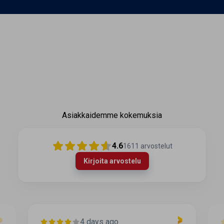
Asiakkaidemme kokemuksia
4.6
1611
arvostelut
Kirjoita arvostelu
4 days ago