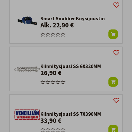
Smart Snubber Köysijoustin
Alk. 22,90 €
Kiinnitysjousi SS 6X320MM
26,90 €
Kiinnitysjousi SS 7X390MM
33,90 €