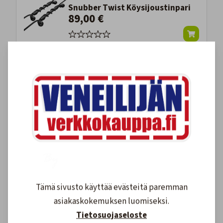
Snubber Twist Köysijoustinpari
89,00 €
-24%
Fender Snubber Lepuuttajan
kiinnike (pari)
14,90 €
19,50 €
Kiinnitysjousi RST 5 X 270mm.
15,30 €
Tämä sivusto käyttää evästeitä paremman
asiakaskokemuksen luomiseksi.
Tietosuojaseloste