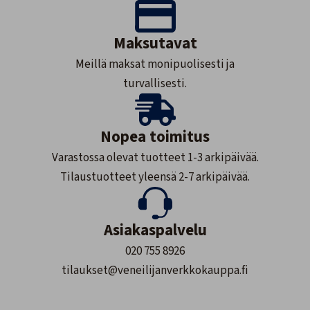
Maksutavat
Meillä maksat monipuolisesti ja
turvallisesti.
Nopea toimitus
Varastossa olevat tuotteet 1-3 arkipäivää.
Tilaustuotteet yleensä 2-7 arkipäivää.
Asiakaspalvelu
020 755 8926
tilaukset@veneilijanverkkokauppa.fi