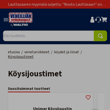
Lauttasaaren myymälä suljettu. "Nouto Lauttasaari" on
poistunut toimitustapavaihtoehdoista.
etusivu
/
venetarvikkeet
/
köydet ja liinat
/
Köysijoustimet
Köysijoustimet
Suosituimmat tuotteet
Unimer Köysijoustin