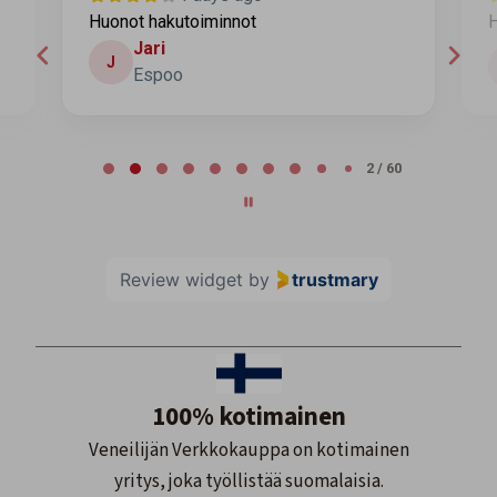
Huonot hakutoiminnot
H
Jari
J
Espoo
Page 2 of 60
2 / 60
Review widget
by
trustmary
100% kotimainen
Veneilijän Verkkokauppa on kotimainen
yritys, joka työllistää suomalaisia.