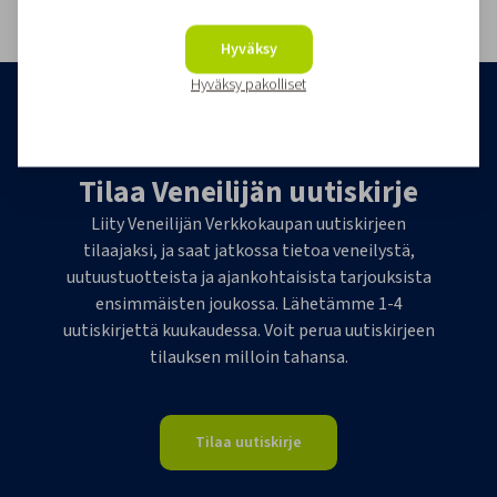
1
Hyväksy
Hyväksy pakolliset
Tilaa Veneilijän uutiskirje
Liity Veneilijän Verkkokaupan uutiskirjeen
tilaajaksi, ja saat jatkossa tietoa veneilystä,
uutuustuotteista ja ajankohtaisista tarjouksista
ensimmäisten joukossa. Lähetämme 1-4
uutiskirjettä kuukaudessa. Voit perua uutiskirjeen
tilauksen milloin tahansa.
Tilaa uutiskirje