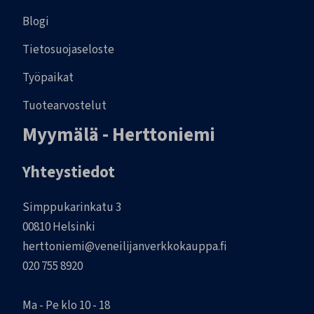
Blogi
Tietosuojaseloste
Työpaikat
Tuotearvostelut
Myymälä - Herttoniemi
Yhteystiedot
Simppukarinkatu 3
00810 Helsinki
herttoniemi@veneilijanverkkokauppa.fi
020 755 8920
Ma - Pe klo 10 - 18