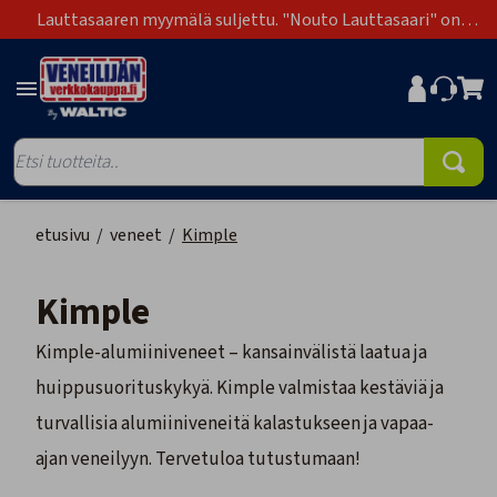
Lauttasaaren myymälä suljettu. "Nouto Lauttasaari" on
poistunut toimitustapavaihtoehdoista.
etusivu
/
veneet
/
Kimple
Kimple
Kimple-alumiiniveneet – kansainvälistä laatua ja
huippusuorituskykyä. Kimple valmistaa kestäviä ja
turvallisia alumiiniveneitä kalastukseen ja vapaa-
ajan veneilyyn. Tervetuloa tutustumaan!