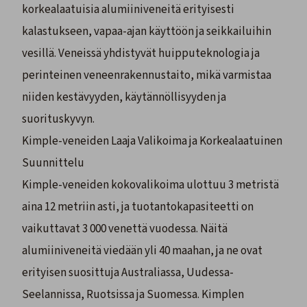
korkealaatuisia alumiiniveneitä erityisesti
kalastukseen, vapaa-ajan käyttöön ja seikkailuihin
vesillä. Veneissä yhdistyvät huipputeknologia ja
perinteinen veneenrakennustaito, mikä varmistaa
niiden kestävyyden, käytännöllisyyden ja
suorituskyvyn.
Kimple-veneiden Laaja Valikoima ja Korkealaatuinen
Suunnittelu
Kimple-veneiden kokovalikoima ulottuu 3 metristä
aina 12 metriin asti, ja tuotantokapasiteetti on
vaikuttavat 3 000 venettä vuodessa. Näitä
alumiiniveneitä viedään yli 40 maahan, ja ne ovat
erityisen suosittuja Australiassa, Uudessa-
Seelannissa, Ruotsissa ja Suomessa. Kimplen