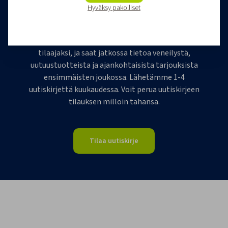
Hyväksy pakolliset
Tilaa Veneilijän uutiskirje
Liity Veneilijän Verkkokaupan uutiskirjeen
tilaajaksi, ja saat jatkossa tietoa veneilystä,
uutuustuotteista ja ajankohtaisista tarjouksista
ensimmäisten joukossa. Lähetämme 1-4
uutiskirjettä kuukaudessa. Voit perua uutiskirjeen
tilauksen milloin tahansa.
Tilaa uutiskirje