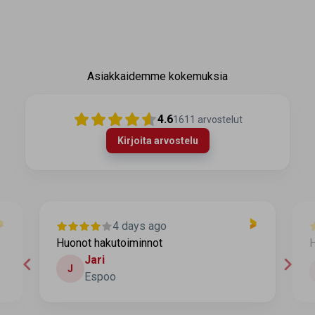
Asiakkaidemme kokemuksia
4.6
1611
arvostelut
Kirjoita arvostelu
4 days ago
Huonot hakutoiminnot
H
Jari
J
Espoo