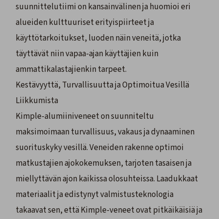
suunnittelutiimi on kansainvälinen ja huomioi eri
alueiden kulttuuriset erityispiirteet ja
käyttötarkoitukset, luoden näin veneitä, jotka
täyttävät niin vapaa-ajan käyttäjien kuin
ammattikalastajienkin tarpeet.
Kestävyyttä, Turvallisuutta ja Optimoitua Vesillä
Liikkumista
Kimple-alumiiniveneet on suunniteltu
maksimoimaan turvallisuus, vakaus ja dynaaminen
suorituskyky vesillä. Veneiden rakenne optimoi
matkustajien ajokokemuksen, tarjoten tasaisen ja
miellyttävän ajon kaikissa olosuhteissa. Laadukkaat
materiaalit ja edistynyt valmistusteknologia
takaavat sen, että Kimple-veneet ovat pitkäikäisiä ja