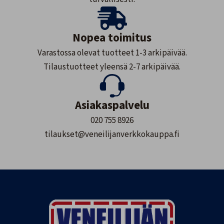
Nopea toimitus
Varastossa olevat tuotteet 1-3 arkipäivää.
Tilaustuotteet yleensä 2-7 arkipäivää.
Asiakaspalvelu
020 755 8926
tilaukset@veneilijanverkkokauppa.fi