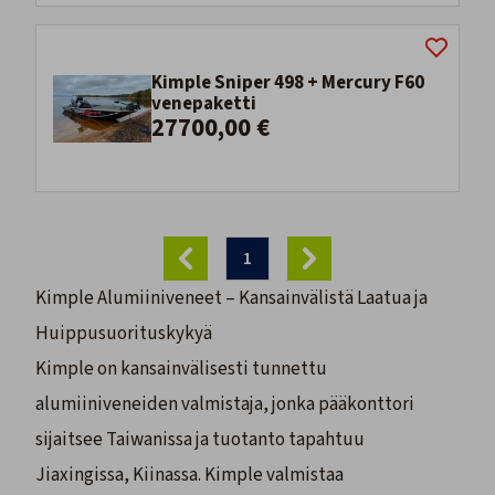
Kimple Sniper 498 + Mercury F60
venepaketti
27700,00 €
1
Kimple Alumiiniveneet – Kansainvälistä Laatua ja
Huippusuorituskykyä
Kimple on kansainvälisesti tunnettu
alumiiniveneiden valmistaja, jonka pääkonttori
sijaitsee Taiwanissa ja tuotanto tapahtuu
Jiaxingissa, Kiinassa. Kimple valmistaa