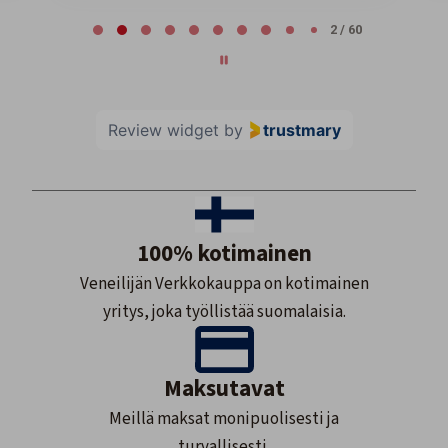
Page 2 of 60
2 / 60
Review widget
by
trustmary
100% kotimainen
Veneilijän Verkkokauppa on kotimainen
yritys, joka työllistää suomalaisia.
Maksutavat
Meillä maksat monipuolisesti ja
turvallisesti.