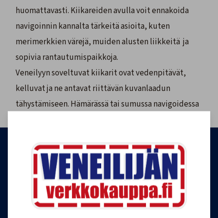
huomattavasti. Kiikareiden avulla voit ennakoida
navigoinnin kannalta tärkeitä asioita, kuten
merimerkkien värejä, muiden alusten liikkeitä ja
sopivia rantautumispaikkoja.
Veneilyyn soveltuvat kiikarit ovat vedenpitävät,
kelluvat ja ne antavat riittävän kuvanlaadun
tähystämiseen. Hämärässä tai sumussa navigoidessa
hyvien kiikareiden merkitys korostuu entisestään.
Tilaa Veneilijän uutiskirje
Liity Veneilijän Verkkokaupan uutiskirjeen
tilaajaksi, ja saat jatkossa tietoa veneilystä,