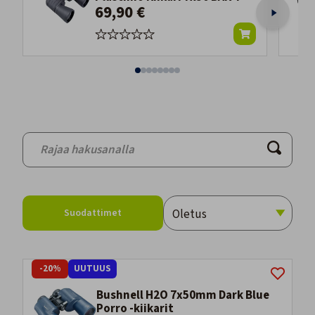
69,90 €
Suodattimet
-20%
UUTUUS
Bushnell H2O 7x50mm Dark Blue
Porro -kiikarit