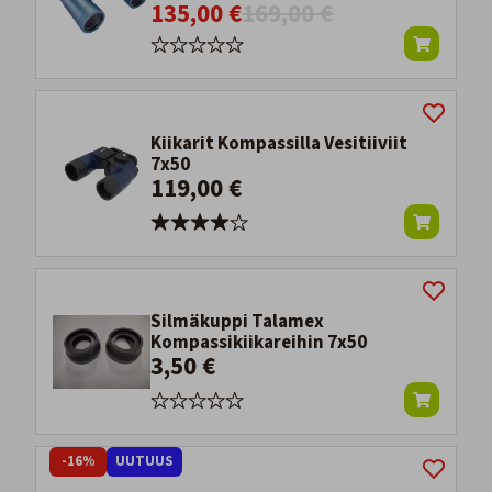
135,00 €
169,00 €
Kiikarit Kompassilla Vesitiiviit
7x50
119,00 €
Silmäkuppi Talamex
Kompassikiikareihin 7x50
3,50 €
-16%
UUTUUS