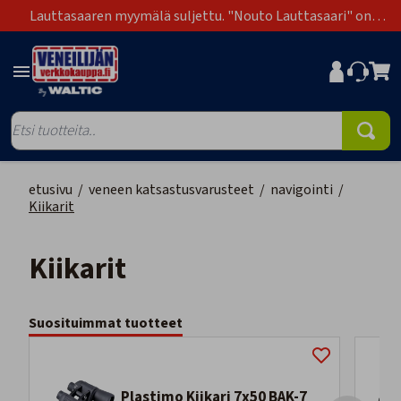
Lauttasaaren myymälä suljettu. "Nouto Lauttasaari" on
poistunut toimitustapavaihtoehdoista.
etusivu
/
veneen katsastusvarusteet
/
navigointi
/
Kiikarit
Kiikarit
Suosituimmat tuotteet
Plastimo Kiikari 7x50 BAK-7