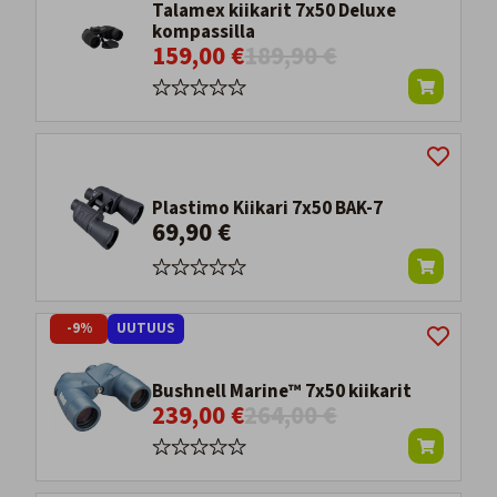
Talamex kiikarit 7x50 Deluxe
kompassilla
159,00 €
189,90 €
Plastimo Kiikari 7x50 BAK-7
69,90 €
-9%
UUTUUS
Bushnell Marine™ 7x50 kiikarit
239,00 €
264,00 €