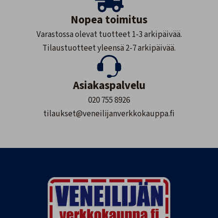
Nopea toimitus
Varastossa olevat tuotteet 1-3 arkipäivää.
Tilaustuotteet yleensä 2-7 arkipäivää.
Asiakaspalvelu
020 755 8926
tilaukset@veneilijanverkkokauppa.fi