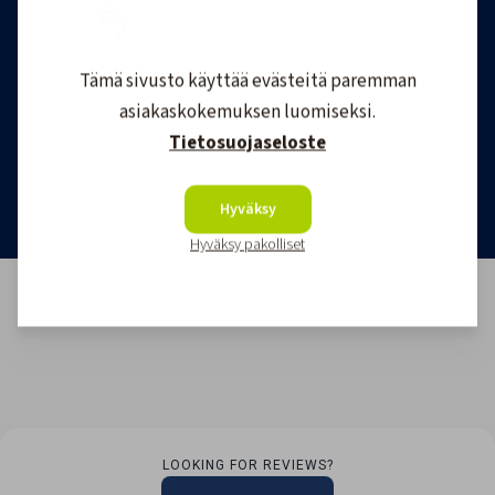
uutuustuotteista ja ajankohtaisista tarjouksista
ensimmäisten joukossa. Lähetämme 1-4
uutiskirjettä kuukaudessa. Voit perua uutiskirjeen
Tämä sivusto käyttää evästeitä paremman
tilauksen milloin tahansa.
asiakaskokemuksen luomiseksi.
Tietosuojaseloste
Tilaa uutiskirje
Hyväksy
Hyväksy pakolliset
LOOKING FOR REVIEWS?