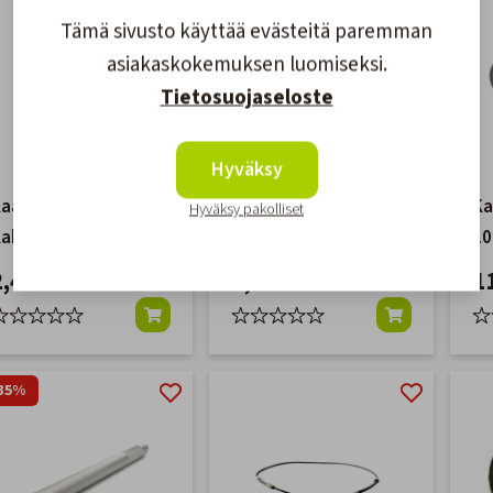
Tämä sivusto käyttää evästeitä paremman
asiakaskokemuksen luomiseksi.
Tietosuojaseloste
Hyväksy
aapelin Läpivienti
Kaapelin Läpivienti
Ka
Hyväksy pakolliset
ahdelle Kaapelille
80mm
10
2,40 €
5,50 €
1
35%