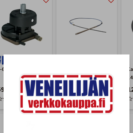
-67 Ohjauspesä
M90 MACH
Ka
Ohjauskaapeli Yli 55hv
1
59,90 €
Alk. 99,00 €
1