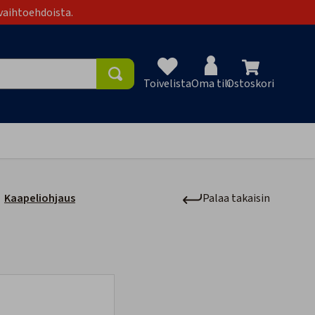
vaihtoehdoista.
Toivelista
Oma tili
Ostoskori
Toivelist
Kaapeliohjaus
Palaa takaisin