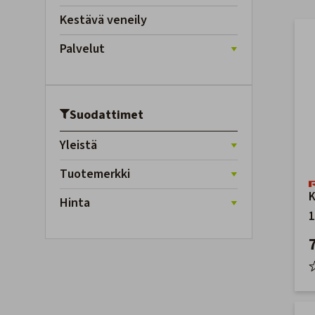
Kestävä veneily
Palvelut
Suodattimet
Yleistä
Tuotemerkki
K
Hinta
1