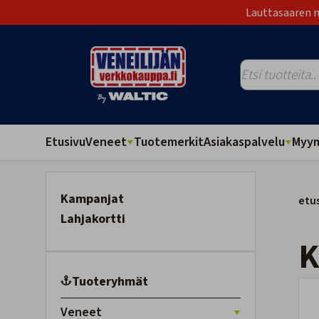
Lauttasaaren m
Etusivu
Veneet
Tuotemerkit
Asiakaspalvelu
Myym
Kampanjat
etu
Lahjakortti
Tuoteryhmät
Veneet