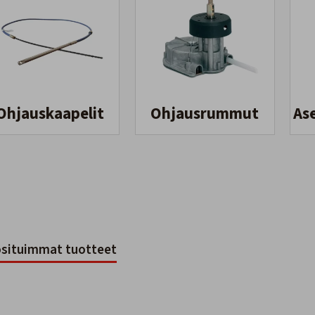
Ohjauskaapelit
Ohjausrummut
As
situimmat tuotteet