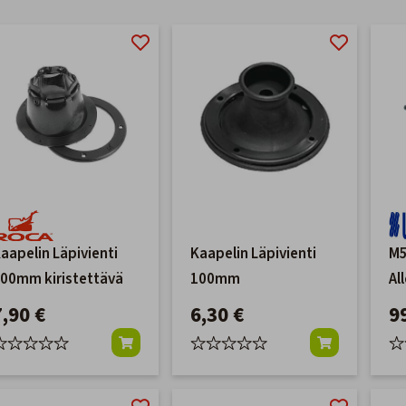
aapelin Läpivienti
Kaapelin Läpivienti
M5
00mm kiristettävä
100mm
Al
7,90 €
6,30 €
9