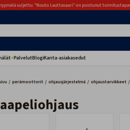
yymälä suljettu. "Nouto Lauttasaari" on poistunut toimitustapa
älät
Palvelut
Blogi
Kanta-asiakasedut
sivu
/
perämoottorit
/
ohjausjärjestelmä
/
ohjaustarvikkeet
/
Kaapeliohjaus