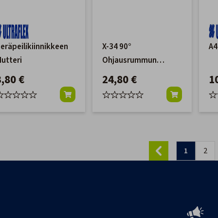
eräpeilikiinnikkeen
X-34 90°
A4
utteri
Ohjausrummun
Asennussarja
3,80 €
24,80 €
1
1
2