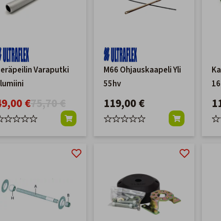
eräpeilin Varaputki
M66 Ohjauskaapeli Yli
Ka
lumiini
55hv
1
49,00 €
75,70 €
119,00 €
1