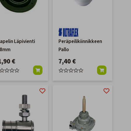
apelin Läpivienti
Peräpeilikiinnikkeen
68mm
Pallo
1,90 €
7,40 €