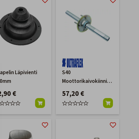
apelin Läpivienti
S40
40mm
Moottorikaivokiinnike
Alumiini
2,90 €
57,20 €