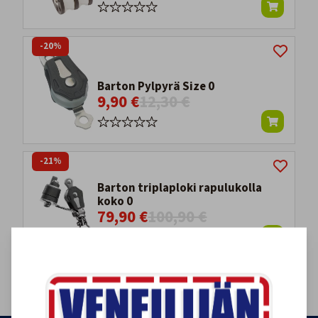
-20%
Barton Pylpyrä Size 0
9,90 €
12,30 €
-21%
Barton triplaploki rapulukolla
koko 0
79,90 €
100,90 €
1