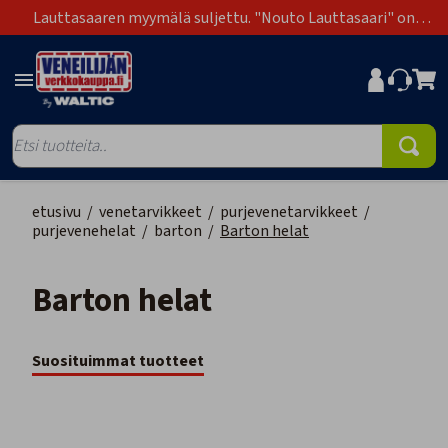
Lauttasaaren myymälä suljettu. "Nouto Lauttasaari" on
poistunut toimitustapavaihtoehdoista.
etusivu
/
venetarvikkeet
/
purjevenetarvikkeet
/
purjevenehelat
/
barton
/
Barton helat
Barton helat
Suosituimmat tuotteet