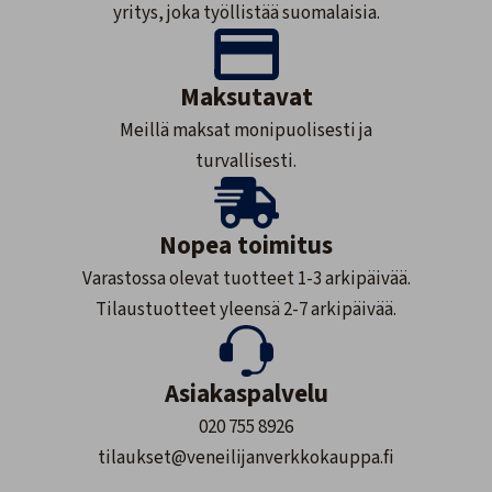
yritys, joka työllistää suomalaisia.
Maksutavat
Meillä maksat monipuolisesti ja
turvallisesti.
Nopea toimitus
Varastossa olevat tuotteet 1-3 arkipäivää.
Tilaustuotteet yleensä 2-7 arkipäivää.
Asiakaspalvelu
020 755 8926
tilaukset@veneilijanverkkokauppa.fi