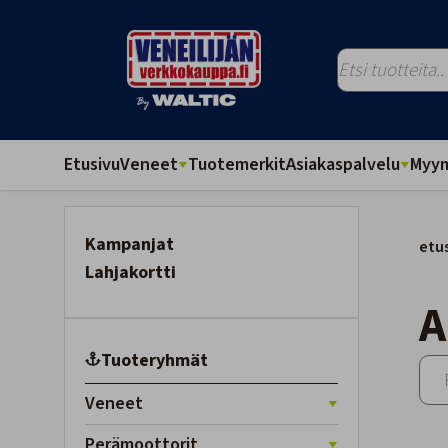
Etusivu
Veneet
Tuotemerkit
Asiakaspalvelu
Myym
Kampanjat
etu
Lahjakortti
Tuoteryhmät
Veneet
Perämoottorit