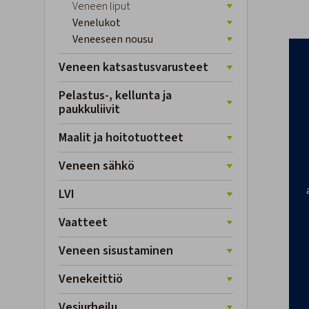
Veneen liput
Venelukot
Veneeseen nousu
Veneen katsastusvarusteet
Pelastus-, kellunta ja
paukkuliivit
Maalit ja hoitotuotteet
Veneen sähkö
LVI
Vaatteet
Veneen sisustaminen
Venekeittiö
Vesiurheilu