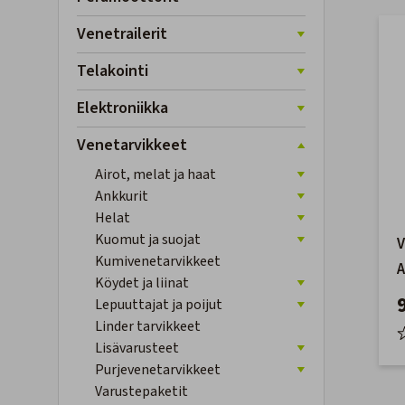
Venetrailerit
Telakointi
Elektroniikka
Venetarvikkeet
Airot, melat ja haat
Ankkurit
Helat
Kuomut ja suojat
V
Kumivenetarvikkeet
Köydet ja liinat
Lepuuttajat ja poijut
Linder tarvikkeet
Lisävarusteet
Purjevenetarvikkeet
Varustepaketit