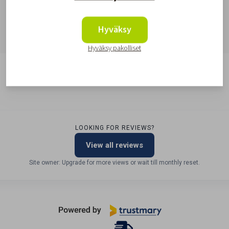
Hyväksy
Hyväksy pakolliset
LOOKING FOR REVIEWS?
View all reviews
Site owner: Upgrade for more views or wait till monthly reset.