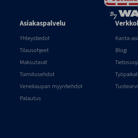
Asiakaspalvelu
Verkko
Yhteystiedot
Kanta-as
Tilausohjeet
Blogi
Maksutavat
Tietosuoj
Toimitusehdot
Työpaikat
Venekaupan myyntiehdot
Tuotearv
Palautus