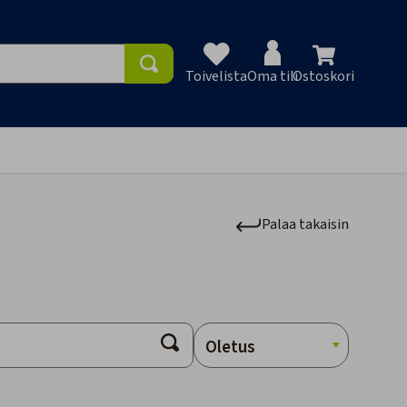
Toivelista
Oma tili
Ostoskori
Toivelist
Palaa takaisin