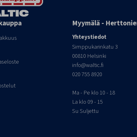
kauppa
Myymälä - Herttoni
Yhteystiedot
iakkuus
Simppukarinkatu 3
00810 Helsinki
aseloste
info@waltic.fi
020 755 8920
ostelut
Ma - Pe klo 10 - 18
La klo 09 - 15
Su Suljettu