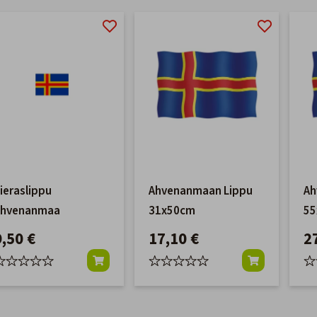
ieraslippu
Ahvenanmaan Lippu
Ah
Ahvenanmaa
31x50cm
55
9,50 €
17,10 €
2