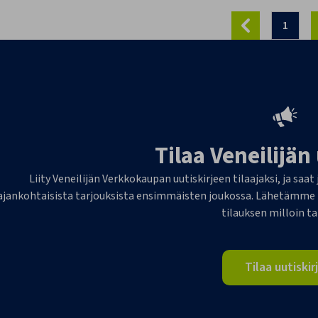
1
Tilaa Veneilijän
Liity Veneilijän Verkkokaupan uutiskirjeen tilaajaksi, ja saat
ajankohtaisista tarjouksista ensimmäisten joukossa. Lähetämme 1-
tilauksen milloin t
Tilaa uutiskir