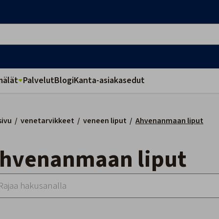
älät
Palvelut
Blogi
Kanta-asiakasedut
sivu
/
venetarvikkeet
/
veneen liput
/
Ahvenanmaan liput
Ahvenanmaan liput