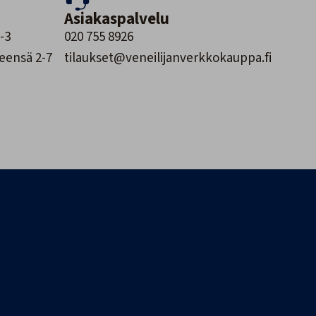
Asiakaspalvelu
-3
020 755 8926
leensä 2-7
tilaukset@veneilijanverkkokauppa.fi