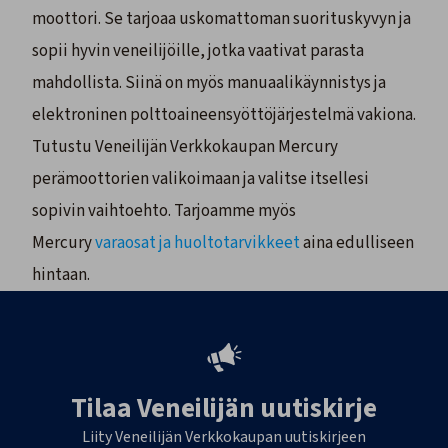
moottori. Se tarjoaa uskomattoman suorituskyvyn ja
sopii hyvin veneilijöille, jotka vaativat parasta
mahdollista. Siinä on myös manuaalikäynnistys ja
elektroninen polttoaineensyöttöjärjestelmä vakiona.
Tutustu Veneilijän Verkkokaupan Mercury
perämoottorien valikoimaan ja valitse itsellesi
sopivin vaihtoehto. Tarjoamme myös
Mercury
varaosat ja huoltotarvikkeet
aina edulliseen
hintaan.
Tilaa Veneilijän uutiskirje
Liity Veneilijän Verkkokaupan uutiskirjeen