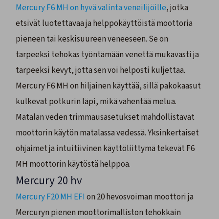
Mercury F6 MH on hyvä valinta veneilijöille
, jotka
etsivät luotettavaa ja helppokäyttöistä moottoria
pieneen tai keskisuureen veneeseen. Se on
tarpeeksi tehokas työntämään venettä mukavasti ja
tarpeeksi kevyt, jotta sen voi helposti kuljettaa.
Mercury F6 MH on hiljainen käyttää, sillä pakokaasut
kulkevat potkurin läpi, mikä vähentää melua.
Matalan veden trimmausasetukset mahdollistavat
moottorin käytön matalassa vedessä. Yksinkertaiset
ohjaimet ja intuitiivinen käyttöliittymä tekevät F6
MH moottorin käytöstä helppoa.
Mercury 20 hv
Mercury F20 MH EFI
on 20 hevosvoiman moottori ja
Mercuryn pienen moottorimalliston tehokkain