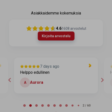
Asiakkaidemme kokemuksia
4.6
1608
arvostelut
Kirjoita arvostelu
7 days ago
Helppo edullinen
H
Aurora
A
Page 2 of 60
2 / 60