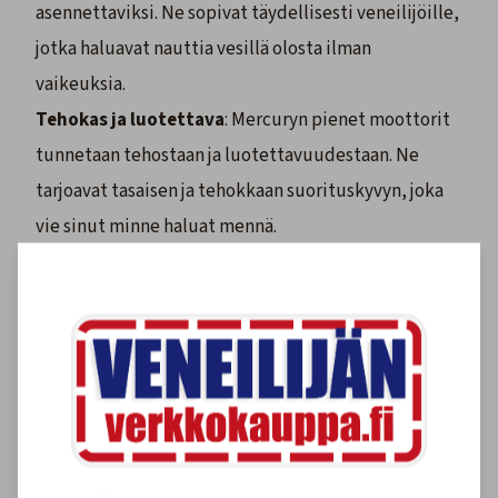
asennettaviksi. Ne sopivat täydellisesti veneilijöille,
jotka haluavat nauttia vesillä olosta ilman
vaikeuksia.
Tehokas ja luotettava
: Mercuryn pienet moottorit
tunnetaan tehostaan ja luotettavuudestaan. Ne
tarjoavat tasaisen ja tehokkaan suorituskyvyn, joka
vie sinut minne haluat mennä.
Helppokäyttöinen
: Nämä moottorit on suunniteltu
helppokäyttöisiksi. Niissä on yksinkertaiset
ohjaimet ja intuitiivinen käyttöliittymä, joten olet
vedessä hetkessä.
Monipuolinen
: Mercuryn pieniä moottoreita voidaan
käyttää monenlaisiin tarkoituksiin, kuten
kalastukseen, vesiurheiluun ja rentoutumiseen.