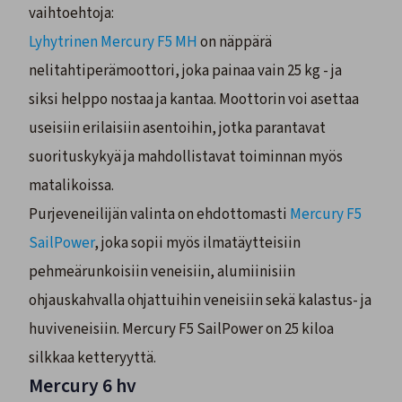
vaihtoehtoja:
Lyhytrinen Mercury F5 MH
on näppärä
nelitahtiperämoottori, joka painaa vain 25 kg - ja
siksi helppo nostaa ja kantaa. Moottorin voi asettaa
useisiin erilaisiin asentoihin, jotka parantavat
suorituskykyä ja mahdollistavat toiminnan myös
matalikoissa.
Purjeveneilijän valinta on ehdottomasti
Mercury F5
SailPower
, joka sopii myös ilmatäytteisiin
pehmeärunkoisiin veneisiin, alumiinisiin
ohjauskahvalla ohjattuihin veneisiin sekä kalastus- ja
huviveneisiin. Mercury F5 SailPower on 25 kiloa
silkkaa ketteryyttä.
Mercury 6 hv