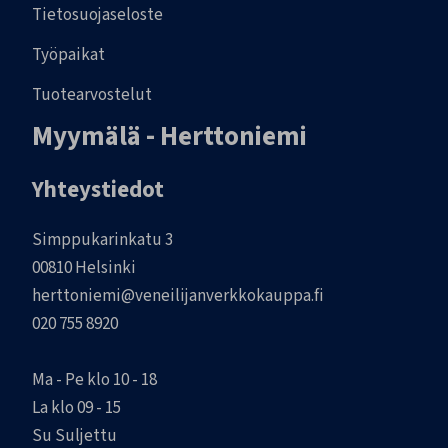
Tietosuojaseloste
Työpaikat
Tuotearvostelut
Myymälä - Herttoniemi
Yhteystiedot
Simppukarinkatu 3
00810 Helsinki
herttoniemi@veneilijanverkkokauppa.fi
020 755 8920
Ma - Pe klo 10 - 18
La klo 09 - 15
Su Suljettu