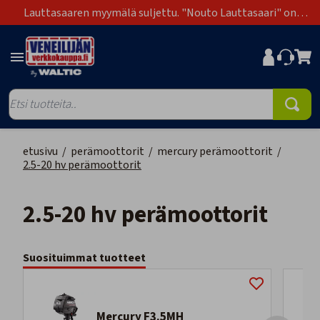
Lauttasaaren myymälä suljettu. "Nouto Lauttasaari" on
poistunut toimitustapavaihtoehdoista.
etusivu
/
perämoottorit
/
mercury perämoottorit
/
2.5-20 hv perämoottorit
2.5-20 hv perämoottorit
Suosituimmat tuotteet
Mercury F3.5MH