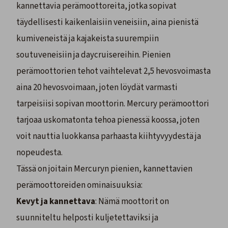
kannettavia perämoottoreita, jotka sopivat
täydellisesti kaikenlaisiin veneisiin, aina pienistä
kumiveneistä ja kajakeista suurempiin
soutuveneisiin ja daycruisereihin. Pienien
perämoottorien tehot vaihtelevat 2,5 hevosvoimasta
aina 20 hevosvoimaan, joten löydät varmasti
tarpeisiisi sopivan moottorin. Mercury perämoottori
tarjoaa uskomatonta tehoa pienessä koossa, joten
voit nauttia luokkansa parhaasta kiihtyvyydestä ja
nopeudesta.
Tässä on joitain Mercuryn pienien, kannettavien
perämoottoreiden ominaisuuksia:
Kevyt ja kannettava
: Nämä moottorit on
suunniteltu helposti kuljetettaviksi ja