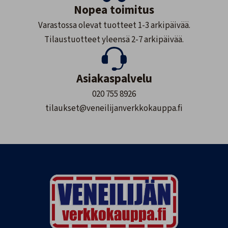
Nopea toimitus
Varastossa olevat tuotteet 1-3 arkipäivää.
Tilaustuotteet yleensä 2-7 arkipäivää.
Asiakaspalvelu
020 755 8926
tilaukset@veneilijanverkkokauppa.fi