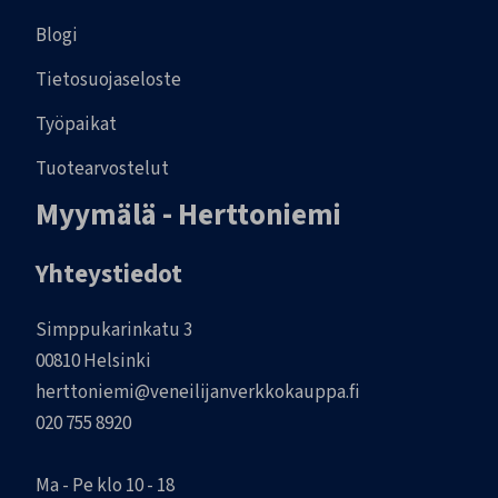
Blogi
Tietosuojaseloste
Työpaikat
Tuotearvostelut
Myymälä - Herttoniemi
Yhteystiedot
Simppukarinkatu 3
00810 Helsinki
herttoniemi@veneilijanverkkokauppa.fi
020 755 8920
Ma - Pe klo 10 - 18