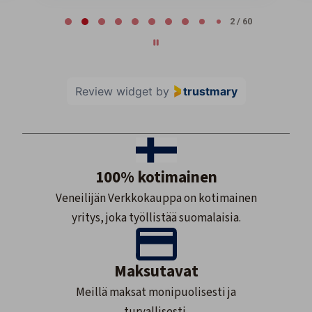
Page 2 of 60
2 / 60
Review widget
by
trustmary
100% kotimainen
Veneilijän Verkkokauppa on kotimainen
yritys, joka työllistää suomalaisia.
Maksutavat
Meillä maksat monipuolisesti ja