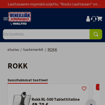
Lauttasaaren myymälä suljettu. "Nouto Lauttasaari" on
poistunut toimitustapavaihtoehdoista.
etusivu
/
tuotemerkit
/
ROKK
ROKK
Suosituimmat tuotteet
-17
Rokk RL-500 Tablettiteline
49,70 €