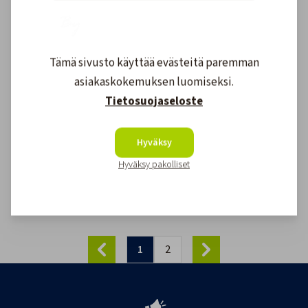
ROKK Säädettävä Runko
70,50 €
Tämä sivusto käyttää evästeitä paremman
asiakaskokemuksen luomiseksi.
Tietosuojaseloste
Hyväksy
ROKK Mini/Midi Kiinnikelevy Pieni
20,30 €
Hyväksy pakolliset
1
2