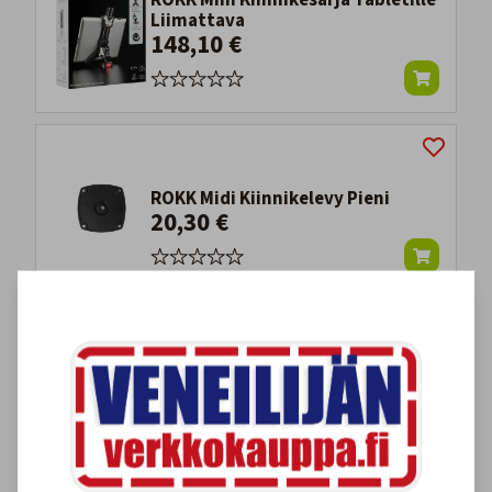
ROKK Mini Kiinnikesarja Tabletille
Liimattava
148,10 €
ROKK Midi Kiinnikelevy Pieni
20,30 €
ROKK Langaton Laturi Piilotettu
12-24V
99,00 €