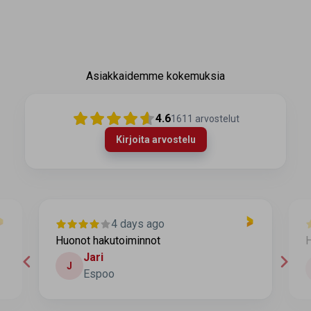
Asiakkaidemme kokemuksia
4.6
1611
arvostelut
Kirjoita arvostelu
4 days ago
Huonot hakutoiminnot
H
Jari
J
Espoo