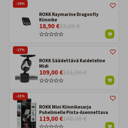
-19%
ROKK Raymarine Dragonfly
Kiinnike
18,90 €
23,20 €
-17%
ROKK Säädettävä Kaideteline
Midi
109,00 €
131,90 €
-15%
ROKK Mini Kiinnikesarja
Puhelimelle Pinta-Asennettava
119,00 €
140,00 €