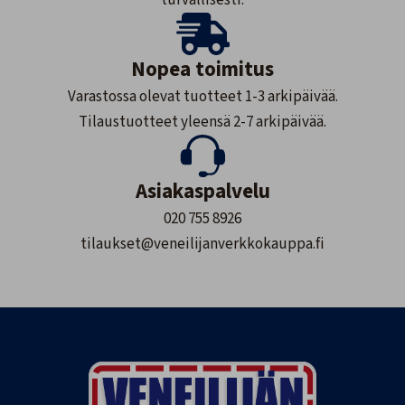
turvallisesti.
Nopea toimitus
Varastossa olevat tuotteet 1-3 arkipäivää.
Tilaustuotteet yleensä 2-7 arkipäivää.
Asiakaspalvelu
020 755 8926
tilaukset@veneilijanverkkokauppa.fi