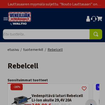
Lauttasaaren myymälä suljettu. "Nouto Lauttasaari" on
poistunut toimitustapavaihtoehdoista.
etusivu
/
tuotemerkit
/
Rebelcell
Rebelcell
Suosituimmat tuotteet
-16%
UUT
Vedenpitävä laturi Rebelcell
Li-Ion akulle 29,4V 20A