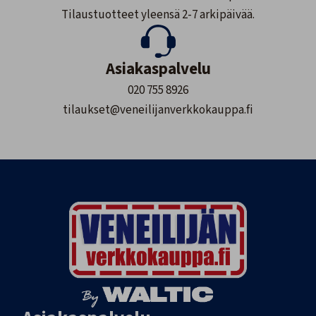
Tilaustuotteet yleensä 2-7 arkipäivää.
Asiakaspalvelu
020 755 8926
tilaukset@veneilijanverkkokauppa.fi