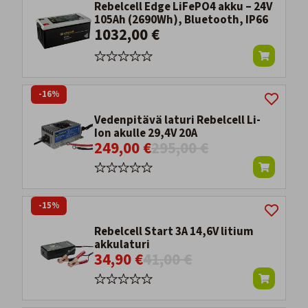
Rebelcell Edge LiFePO4 akku – 24V
105Ah (2690Wh), Bluetooth, IP66
1032,00 €
-16%
Vedenpitävä laturi Rebelcell Li-
Ion akulle 29,4V 20A
249,00 €
295,00 €
-15%
Rebelcell Start 3A 14,6V litium
akkulaturi
34,90 €
41,00 €