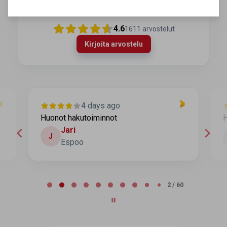
4.6
1611
arvostelut
Kirjoita arvostelu
4 days ago
Huonot hakutoiminnot
H
Jari
J
Espoo
Page 2 of 60
2 / 60