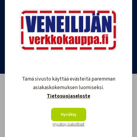
uutuustuotteista ja ajankohtaisista tarjouksista
ensimmäisten joukossa. Lähetämme 1-4
uutiskirjettä kuukaudessa. Voit perua uutiskirjeen
tilauksen milloin tahansa.
Tilaa uutiskirje
Tämä sivusto käyttää evästeitä paremman
asiakaskokemuksen luomiseksi.
Tietosuojaseloste
Hyväksy
Hyväksy pakolliset
Asiakkaidemme kokemuksia