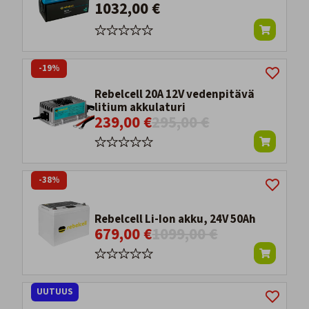
1032,00 €
-19%
Rebelcell 20A 12V vedenpitävä
litium akkulaturi
239,00 €
295,00 €
-38%
Rebelcell Li-Ion akku, 24V 50Ah
679,00 €
1099,00 €
UUTUUS