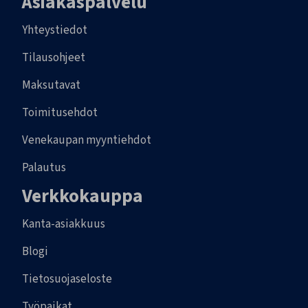
Asiakaspalvelu
Yhteystiedot
Tilausohjeet
Maksutavat
Toimitusehdot
Venekaupan myyntiehdot
Palautus
Verkkokauppa
Kanta-asiakkuus
Blogi
Tietosuojaseloste
Työpaikat