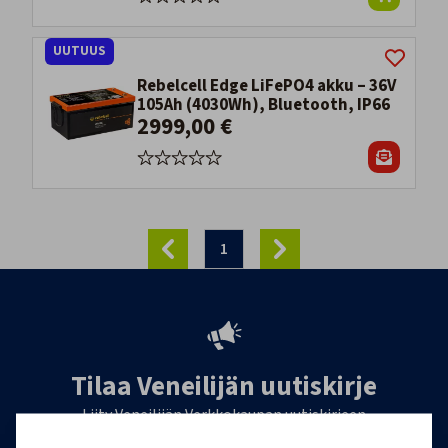
UUTUUS
Rebelcell Edge LiFePO4 akku – 36V
105Ah (4030Wh), Bluetooth, IP66
2999,00 €
1
Tilaa Veneilijän uutiskirje
Liity Veneilijän Verkkokaupan uutiskirjeen
tilaajaksi, ja saat jatkossa tietoa veneilystä,