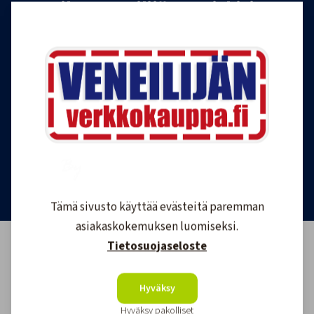
Tilaa Veneilijän uutiskirje
Liity Veneilijän Verkkokaupan uutiskirjeen
tilaajaksi, ja saat jatkossa tietoa veneilystä,
uutuustuotteista ja ajankohtaisista tarjouksista
ensimmäisten joukossa. Lähetämme 1-4
uutiskirjettä kuukaudessa. Voit perua uutiskirjeen
tilauksen milloin tahansa.
Tilaa uutiskirje
Tämä sivusto käyttää evästeitä paremman
asiakaskokemuksen luomiseksi.
Tietosuojaseloste
Hyväksy
Hyväksy pakolliset