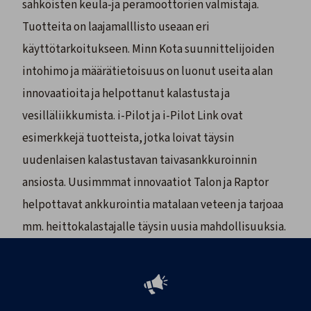
sähköisten keula-ja perämoottorien valmistaja.
Tuotteita on laajamalllisto useaan eri
käyttötarkoitukseen. Minn Kota suunnittelijoiden
intohimo ja määrätietoisuus on luonut useita alan
innovaatioita ja helpottanut kalastusta ja
vesilläliikkumista. i-Pilot ja i-Pilot Link ovat
esimerkkejä tuotteista, jotka loivat täysin
uudenlaisen kalastustavan taivasankkuroinnin
ansiosta. Uusimmmat innovaatiot Talon ja Raptor
helpottavat ankkurointia matalaan veteen ja tarjoaa
mm. heittokalastajalle täysin uusia mahdollisuuksia.