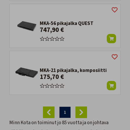
MKA-56 pikajalka QUEST
747,90 €
MKA-21 pikajalka, komposiitti
175,70 €
1
Minn Kota on toiminut jo 85 vuotta ja on johtava