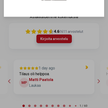
Asiakkaidemme kokemuksia
4.6
1611
arvostelut
Kirjoita arvostelu
1 day ago
Tilaus oli helppoa.
H
Matti Paatola
MP
Laukaa
Page 1 of 60
1 / 60