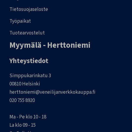
Tietosuojaseloste
Työpaikat
Tuotearvostelut
Myymälä - Herttoniemi
Yhteystiedot
Simppukarinkatu 3
00810 Helsinki
herttoniemi@veneilijanverkkokauppa.fi
020 755 8920
Ma - Pe klo 10 - 18
La klo 09 - 15