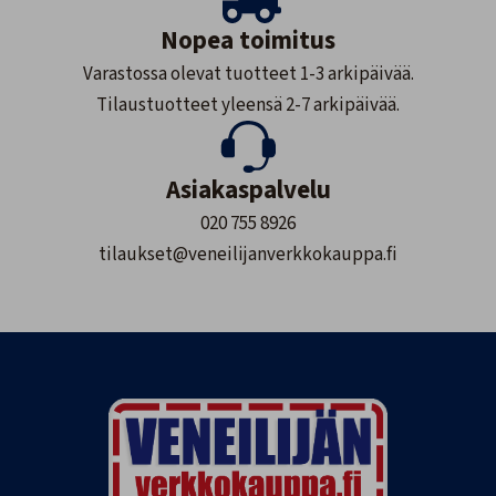
Nopea toimitus
Varastossa olevat tuotteet 1-3 arkipäivää.
Tilaustuotteet yleensä 2-7 arkipäivää.
Asiakaspalvelu
020 755 8926
tilaukset@veneilijanverkkokauppa.fi