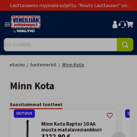
Lauttasaaren myymälä suljettu. "Nouto Lauttasaari" on
poistunut toimitustapavaihtoehdoista.
etusivu
/
tuotemerkit
/
Minn Kota
Minn Kota
Suosituimmat tuotteet
UUTUUS
UUT
Minn Kota Raptor 10 AA
musta matalavesiankkuri
3222,90 €