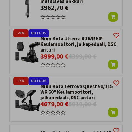
matalavesiankkuri
3962,70 €
-9%
UUTUUS
Minn Kota Ulterra 80 WR 60"
Keulamoottori, jalkapedaali, DSC
anturi
3999,00 €
4399,00 €
-7%
UUTUUS
Minn Kota Terrova Quest 90/115
WR 60" Keulamoottori,
jalkapedaali, DSC anturi
4679,00 €
5019,00 €