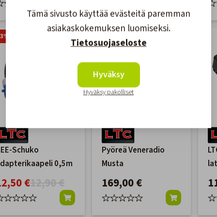
Tämä sivusto käyttää evästeitä paremman
asiakaskokemuksen luomiseksi.
-3%
Tietosuojaseloste
Hyväksy
Hyväksy pakolliset
EE-Schuko
Pyöreä Veneradio
LT
dapterikaapeli 0,5m
Musta
la
12
12,50 €
12,90 €
169,00 €
1