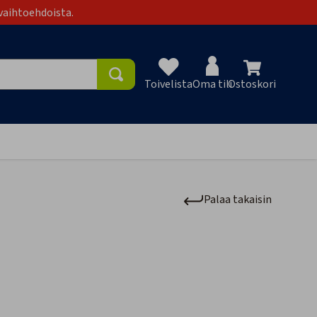
vaihtoehdoista.
Toivelista
Oma tili
Ostoskori
Toivelist
Palaa takaisin