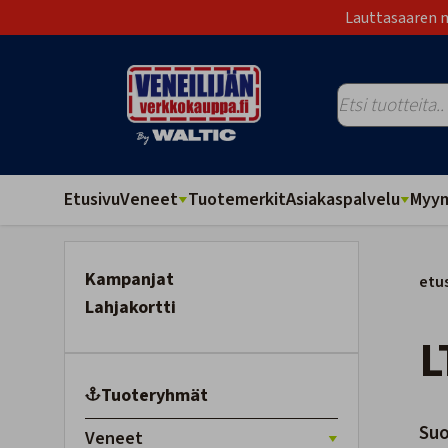
Lauttasaaren m
Etusivu
Veneet
Tuotemerkit
Asiakaspalvelu
Myym
Kampanjat
etu
Lahjakortti
Tuoteryhmät
Suo
Veneet