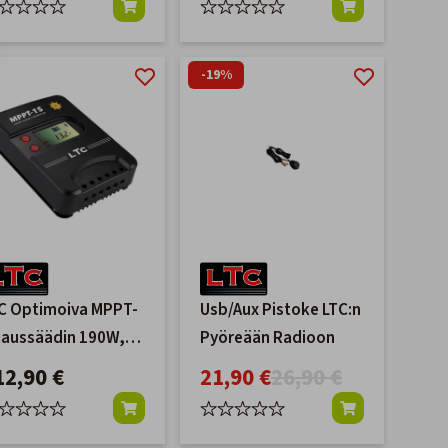
-19%
C Optimoiva MPPT-
Usb/Aux Pistoke LTC:n
taussäädin 190W,
Pyöreään Radioon
/24V
12,90 €
21,90 €
26,90 €