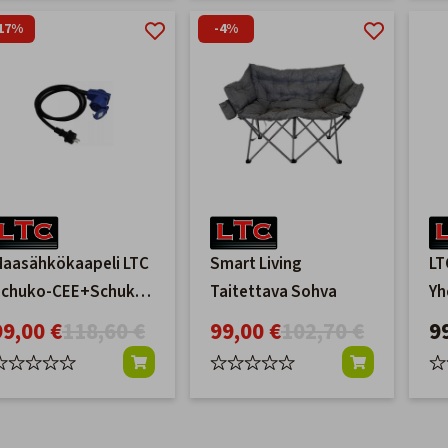
17%
-4%
aasähkökaapeli LTC
Smart Living
LT
Schuko-CEE+Schuko
Taitettava Sohva
Yh
5m.
& 
99,00 €
118,60 €
99,00 €
102,70 €
9