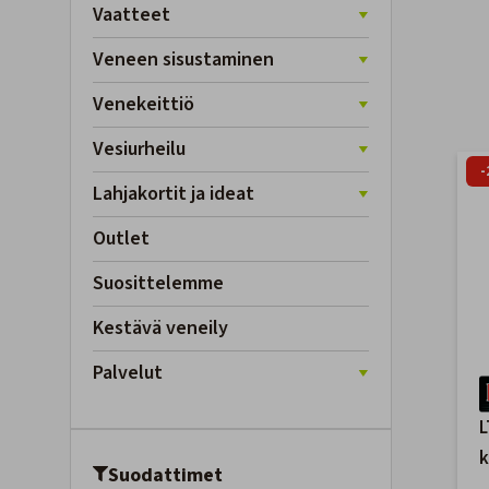
Vaatteet
Veneen sisustaminen
Venekeittiö
Vesiurheilu
-
Lahjakortit ja ideat
Outlet
Suosittelemme
Kestävä veneily
Palvelut
L
k
Suodattimet