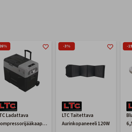
26%
-3%
-1
TC Ladattava
LTC Taitettava
Bl
ompressorijääkaappi-
Aurinkopaneeeli 120W
6,