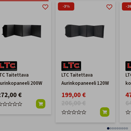
-3%
-2
TC Taitettava
LTC Taitettava
LT
urinkopaneeli 200W
Aurinkopaneeeli 120W
ko
pa
272,00 €
199,00 €
4
206,00 €
6