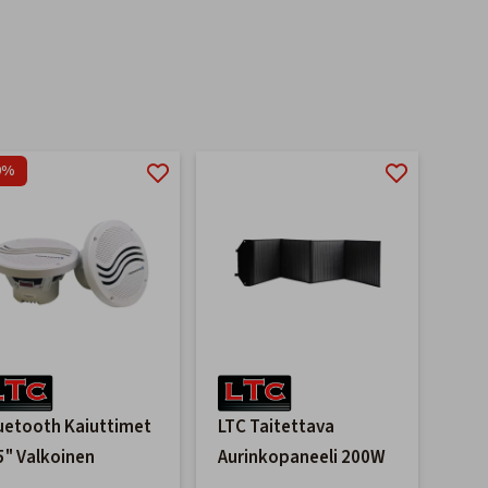
9%
uetooth Kaiuttimet
LTC Taitettava
5" Valkoinen
Aurinkopaneeli 200W