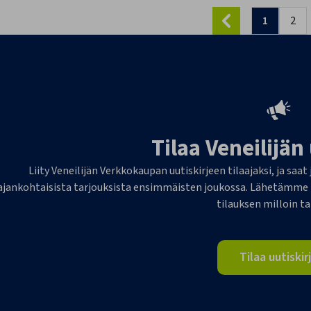
1
2
Tilaa Veneilijän
Liity Veneilijän Verkkokaupan uutiskirjeen tilaajaksi, ja saat
ajankohtaisista tarjouksista ensimmäisten joukossa. Lähetämme 1-
tilauksen milloin t
Tilaa uutiskir