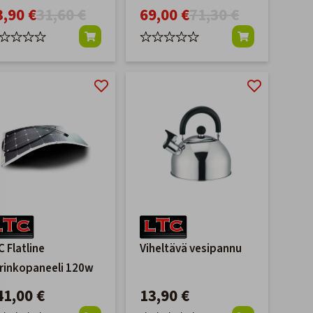
3,90 €
31,60 €
69,00 €
71,30 €
C Flatline
Viheltävä vesipannu
rinkopaneeli 120w
41,00 €
13,90 €