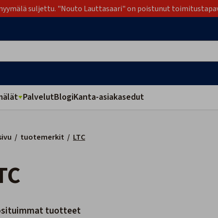
yymälä suljettu. "Nouto Lauttasaari" on poistunut toimitustapa
älät
Palvelut
Blogi
Kanta-asiakasedut
sivu
/
tuotemerkit
/
LTC
LTC
situimmat tuotteet