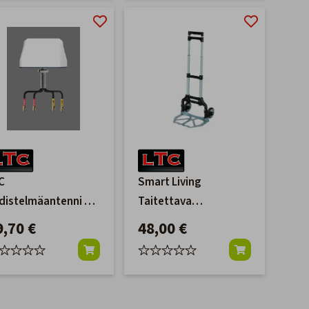
C
Smart Living
distelmäantenni 4G
Taitettava
WIFI
Nokkakärry
9,70 €
48,00 €