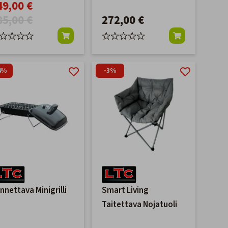
49,00 €
85,00 €
272,00 €
4%
-3%
nnettava Minigrilli
Smart Living
Taitettava Nojatuoli