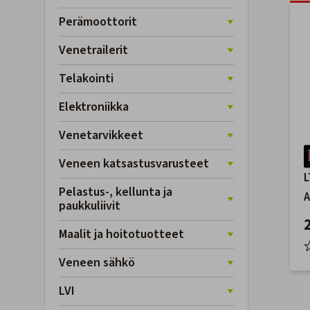
Perämoottorit
Venetrailerit
Telakointi
Elektroniikka
Venetarvikkeet
Veneen katsastusvarusteet
L
Pelastus-, kellunta ja
A
paukkuliivit
Maalit ja hoitotuotteet
Veneen sähkö
LVI