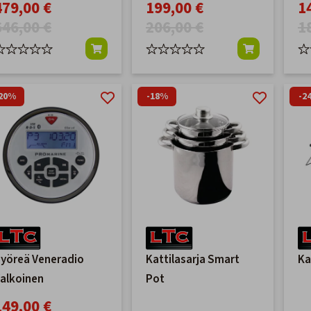
akastin 30L
479,00 €
199,00 €
1
646,00 €
206,00 €
1
20%
-18%
-2
yöreä Veneradio
Kattilasarja Smart
Ka
alkoinen
Pot
149,00 €