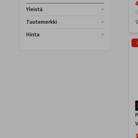
p
Yleistä
Tuotemerkki
Hinta
-
P
V