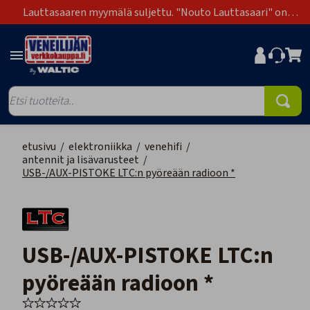
Lauttasaaren myymälä suljettu. "Nouto Lauttasaari" on
poistunut toimitustapavaihtoehdoista.
etusivu
/
elektroniikka
/
venehifi
/
antennit ja lisävarusteet
/
USB-/AUX-PISTOKE LTC:n pyöreään radioon *
USB-/AUX-PISTOKE LTC:n
pyöreään radioon *