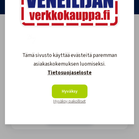
Tämä sivusto käyttää evästeitä paremman
asiakaskokemuksen luomiseksi.
Tietosuojaseloste
Asiakkaidemme kokemuksia
Hyväksy
Hyväksy pakolliset
4.6
1608
arvostelut
Kirjoita arvostelu