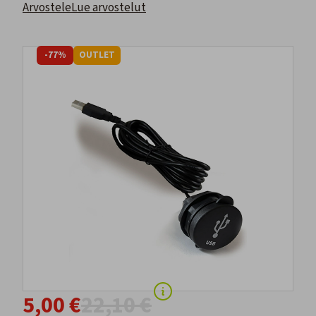
Arvostele
Lue arvostelut
-77%
OUTLET
5,00 €
22,10 €