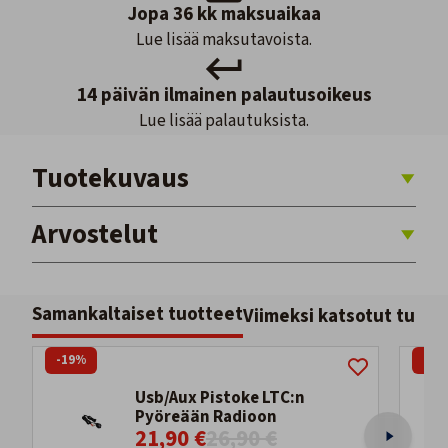
Jopa 36 kk maksuaikaa
Lue lisää maksutavoista.
14 päivän ilmainen palautusoikeus
Lue lisää palautuksista.
Tuotekuvaus
Arvostelut
Samankaltaiset tuotteet
Viimeksi katsotut tuott
-19%
-27
Usb/Aux Pistoke LTC:n
Pyöreään Radioon
21,90 €
26,90 €