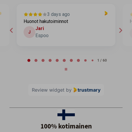
7 days ago
Helppo edullinen
Aurora
A
Page 2 of 60
2 / 60
Review widget
by
trustmary
100% kotimainen