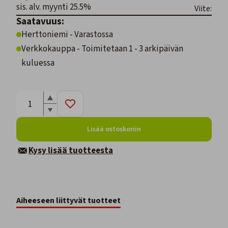
sis. alv. myynti 25.5%
Viite:
Saatavuus:
Herttoniemi - Varastossa
Verkkokauppa - Toimitetaan 1 - 3 arkipäivän
kuluessa
Lisää ostoskoriin
Kysy lisää tuotteesta
Aiheeseen liittyvät tuotteet