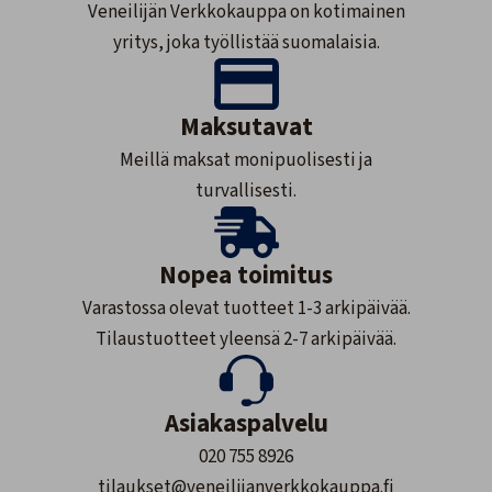
Veneilijän Verkkokauppa on kotimainen
yritys, joka työllistää suomalaisia.
Maksutavat
Meillä maksat monipuolisesti ja
turvallisesti.
Nopea toimitus
Varastossa olevat tuotteet 1-3 arkipäivää.
Tilaustuotteet yleensä 2-7 arkipäivää.
Asiakaspalvelu
020 755 8926
tilaukset@veneilijanverkkokauppa.fi