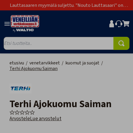
Lauttasaaren myymälä suljettu. "Nouto Lauttasaari" on
poistunut toimitustapavaihtoehdoista.
etusivu
/
venetarvikkeet
/
kuomut ja suojat
/
Terhi Ajokuomu Saiman
Terhi Ajokuomu Saiman
Arvostele
Lue arvostelut