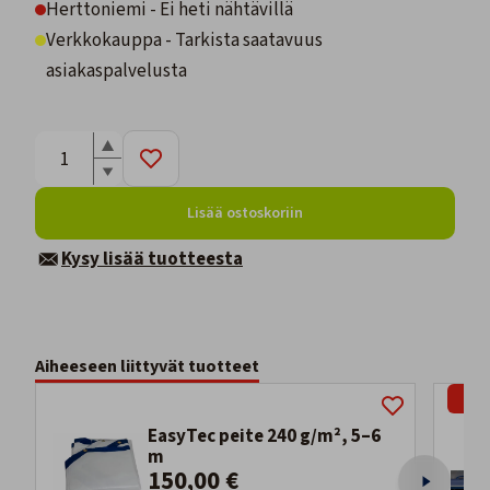
Herttoniemi - Ei heti nähtävillä
Verkkokauppa - Tarkista saatavuus
asiakaspalvelusta
Lisää ostoskoriin
Kysy lisää tuotteesta
Aiheeseen liittyvät tuotteet
-9%
EasyTec peite 240 g/m², 5–6
m
150,00 €