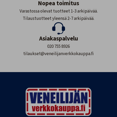
Nopea toimitus
Varastossa olevat tuotteet 1-3 arkipäivää.
Tilaustuotteet yleensä 2-7 arkipäivää.
Asiakaspalvelu
020 755 8926
tilaukset@veneilijanverkkokauppa.fi