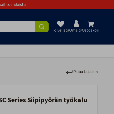
vaihtoehdoista.
Toivelista
Oma tili
Ostoskori
Toivelist
Palaa takaisin
-SC Series Siipipyörän työkalu