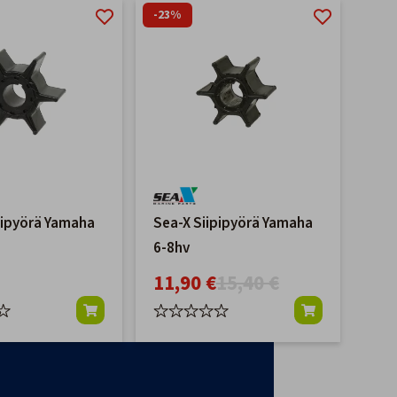
-23%
pipyörä Yamaha
Sea-X Siipipyörä Yamaha
6-8hv
11,90 €
15,40 €