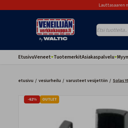
Lauttasaaren m
Etusivu
Veneet
Tuotemerkit
Asiakaspalvelu
Myym
etusivu
/
vesiurheilu
/
varusteet vesijettiin
/
Solas Y
-62%
OUTLET