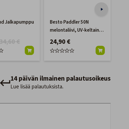
and Jalkapumppu
Besto Paddler 50N
Mir
melontaliivi, UV-keltainen
Pin
40kg+
34,60 €
24,90 €
10
14 päivän ilmainen palautusoikeus
Lue lisää palautuksista.