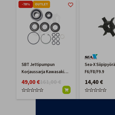
-70%
OUTLET
SBT Jettipumpun
Sea-X Siipipyö
Korjaussarja Kawasaki
F6/F8/F9.9
Ultra
49,00 €
161,00 €
14,40 €