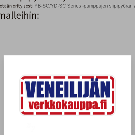
etään erityisesti
YB-SC/YD-SC Series -pumppujen siipipyörän a
malleihin: