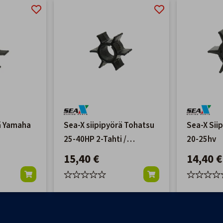
rä Yamaha
Sea-X siipipyörä Tohatsu
Sea-X Sii
25-40HP 2-Tahti /
20-25hv
25/30HP 4-Tahti
15,40 €
14,40 €