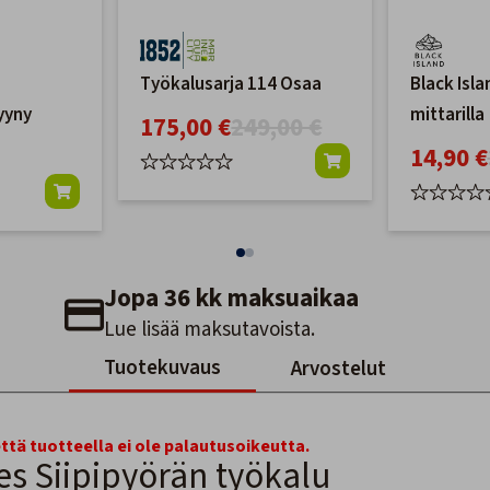
Työkalusarja 114 Osaa
Black Isl
yyny
mittarilla
175,00 €
249,00 €
14,90 €
Jopa 36 kk maksuaikaa
Lue lisää maksutavoista.
Tuotekuvaus
Arvostelut
että tuotteella ei ole palautusoikeutta.
es Siipipyörän työkalu