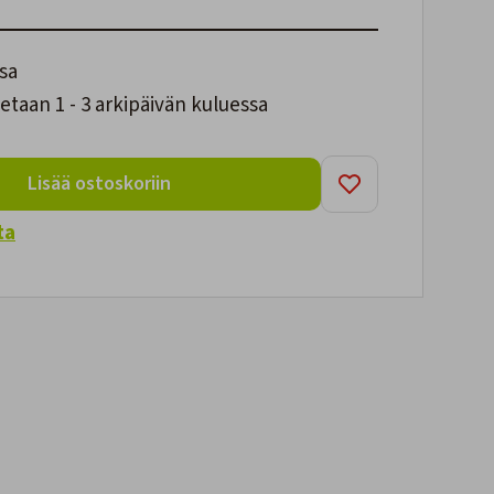
sa
taan 1 - 3 arkipäivän kuluessa
Lisää ostoskoriin
ta