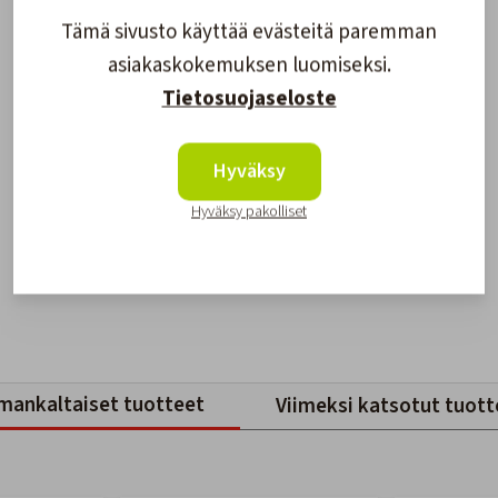
Tämä sivusto käyttää evästeitä paremman
asiakaskokemuksen luomiseksi.
Tietosuojaseloste
Hyväksy
Hyväksy pakolliset
mankaltaiset tuotteet
Viimeksi katsotut tuott