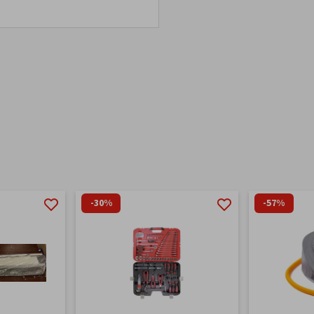
-30%
-57%