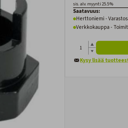
sis. alv. myynti 25.5%
Saatavuus:
Herttoniemi - Varastos
Verkkokauppa - Toimite
Kysy lisää tuottees