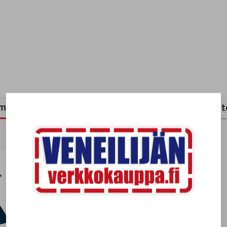
mankaltaiset tuotteet
Viimeksi katsotut tuott
-20%