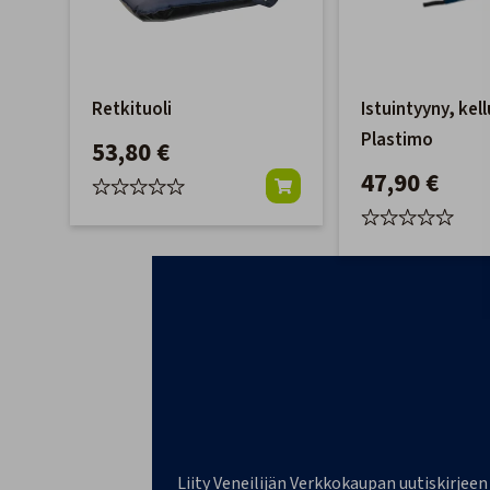
Retkituoli
Istuintyyny, kel
Plastimo
53,80 €
47,90 €
Liity Veneilijän Verkkokaupan uutiskirjeen