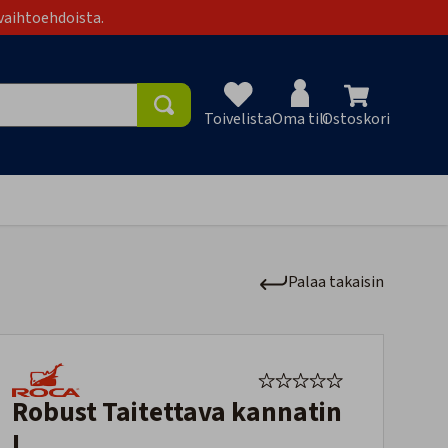
vaihtoehdoista.
Toivelista
Oma tili
Ostoskori
Toivelist
Palaa takaisin
Robust Taitettava kannatin
L