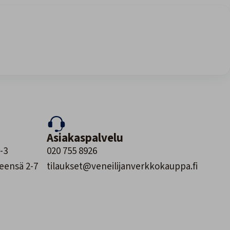
Asiakaspalvelu
-3
020 755 8926
leensä 2-7
tilaukset@veneilijanverkkokauppa.fi