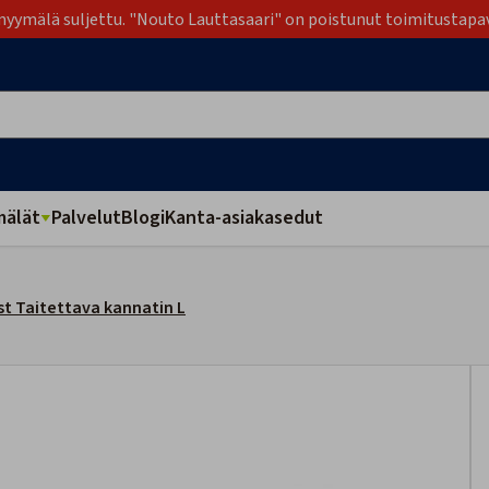
yymälä suljettu. "Nouto Lauttasaari" on poistunut toimitustapa
älät
Palvelut
Blogi
Kanta-asiakasedut
t Taitettava kannatin L