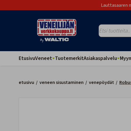
Lauttasaaren m
Etusivu
Veneet
Tuotemerkit
Asiakaspalvelu
Myym
etusivu
/
veneen sisustaminen
/
venepöydät
/
Robus