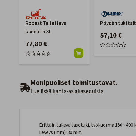
Robust Taitettava
Pöydän tuki tai
kannatin XL
57,10 €
77,80 €
Monipuoliset toimitustavat.
Lue lisää kanta-asiakaseduista.
Erittäin tukeva tasotuki, työkuorma 150 - 400 k
Leveys (mm):
30 mm