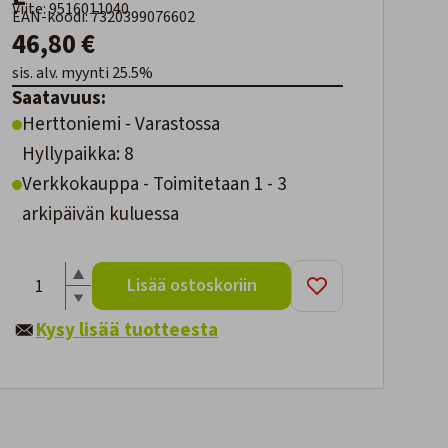
Viite: 9516011040
EAN-koodi: 7320399076602
46,80 €
sis. alv. myynti 25.5%
Saatavuus:
Herttoniemi - Varastossa
Hyllypaikka: 8
Verkkokauppa - Toimitetaan 1 - 3
arkipäivän kuluessa
Lisää ostoskoriin
Kysy lisää tuotteesta