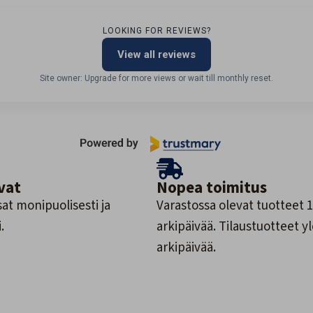
LOOKING FOR REVIEWS?
View all reviews
Site owner: Upgrade for more views or wait till monthly reset.
vat
Nopea toimitus
at monipuolisesti ja
Varastossa olevat tuotteet 1
.
arkipäivää. Tilaustuotteet y
arkipäivää.