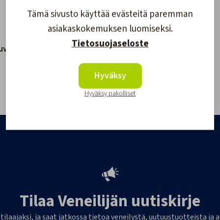
Tämä sivusto käyttää evästeitä paremman
asiakaskokemuksen luomiseksi.
Tietosuojaseloste
luva 166N,
Matto Ankkurikuviolla
Puolipyöreä
Hyväksy
12,90 €
16,20 €
Hyväksy pakolliset
Tilaa Veneilijän uutiskirje
 tilaajaksi, ja saat jatkossa tietoa veneilystä, uutuustuotteista j