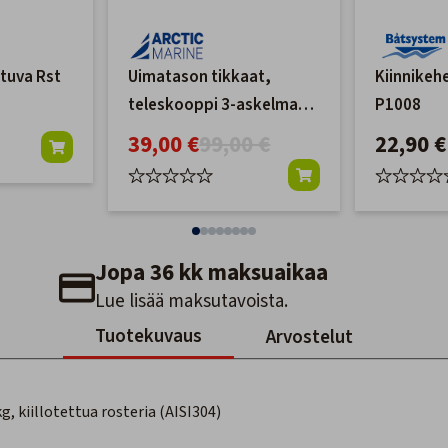
ttuva Rst
Uimatason tikkaat,
Kiinnikeh
teleskooppi 3-askelmaa
P1008
(L1030)
39,00 €
99,00 €
22,90 €
Jopa 36 kk maksuaikaa
Lue lisää maksutavoista.
Tuotekuvaus
Arvostelut
g, kiillotettua rosteria (AISI304)