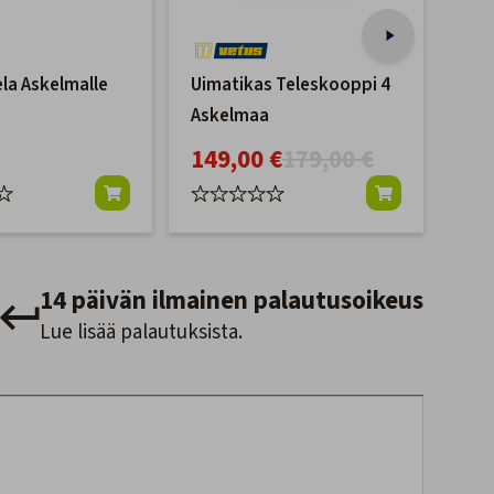
ela Askelmalle
Uimatikas Teleskooppi 4
Keu
Askelmaa
Alk
149,00 €
179,00 €
14 päivän ilmainen palautusoikeus
Lue lisää palautuksista.